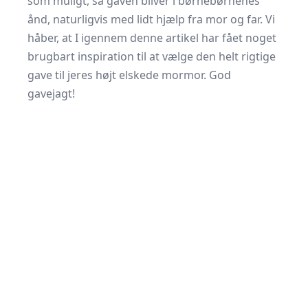
som muligt, så gaven bliver i børnebørnenes
ånd, naturligvis med lidt hjælp fra mor og far. Vi
håber, at I igennem denne artikel har fået noget
brugbart inspiration til at vælge den helt rigtige
gave til jeres højt elskede mormor. God
gavejagt!