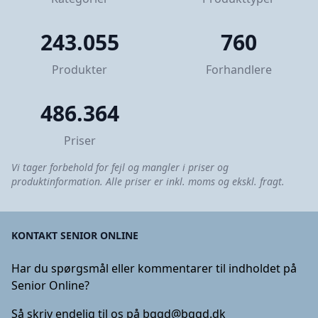
243.055
760
Produkter
Forhandlere
486.364
Priser
Vi tager forbehold for fejl og mangler i priser og
produktinformation. Alle priser er inkl. moms og ekskl. fragt.
KONTAKT SENIOR ONLINE
Har du spørgsmål eller kommentarer til indholdet på
Senior Online?
Så skriv endelig til os på
bggd@bggd.dk