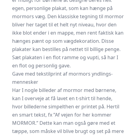
er muligt for børnene at designe deres helt
egen, personlige plakat, som kan hænge på
mormors væg. Den klassiske tegning til mormor
bliver her taget til et helt nyt niveau, hvor den
ikke blot ender i en mappe, men rent faktisk kan
hænges pænt op som vægdekoration. Disse
plakater kan bestilles på nettet til billige penge.
Sæt plakaten i en flot ramme og vupti, så har I
en flot og personlig gave.
Gave med tekstilprint af mormors yndlings-
mennesker
Har I nogle billeder af mormor med børnene,
kan I overveje at få lavet en t-shirt til hende,
hvor billederne simpelthen er printet på. Hertil
en smart tekst, fx ”Af vejen for her kommer
MORMOR.” Dette kan man også gøre med et
tæppe, som måske vil blive brugt og set på mere