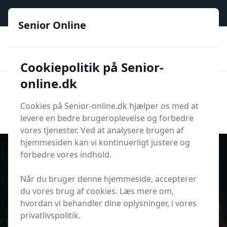
Senior Online - Din trygge guide til den digitale hverdag
Senior Online
🟢
🏆
📣
De billigste priser
6 kategorier
Priser tjekkes hver dag
🚛
🏵️
Lynhurtig levering
288 forskellige produkttyper
Cookiepolitik på Senior-
online.dk
Senior Online
Men
Søg
Cookies på Senior-online.dk hjælper os med at
Søg
levere en bedre brugeroplevelse og forbedre
vores tjenester. Ved at analysere brugen af
hjemmesiden kan vi kontinuerligt justere og
forbedre vores indhold.
Når du bruger denne hjemmeside, accepterer
Udgivet i
Livsstil
du vores brug af cookies. Læs mere om,
10 gaveideer fra børnebørnene
hvordan vi behandler dine oplysninger, i vores
som Mormor vil elske
privatlivspolitik.