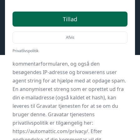
Tillad
Hvem er vi
Vores webstedsadresse er: senior-online.dk
Afvis
Kommentarer
Når besøgende skriver kommentarer på
Privatlivspolitik
webstedet, indsamler vi de data, som vises i
kommentarformularen, og også den
besøgendes IP-adresse og browserens user
agent string for at hjælpe med at opdage spam.
En anonymiseret streng som er oprettet ud fra
din e-mailadresse (også kaldet et hash), kan
leveres til Gravatar tjenesten for at se om du
bruger denne. Gravatar tjenestens
privatlivspolitik er tilgængelig her:
https://automattic.com/privacy/. Efter
godkendelse af din kommentar, vil dit