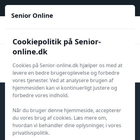
Senior Online - Din trygge guide til den digitale hverdag
Senior Online
🟢
🏆
📣
De billigste priser
6 kategorier
Priser tjekkes hver dag
🚛
🏵️
Lynhurtig levering
288 forskellige produkttyper
Cookiepolitik på Senior-
online.dk
Senior Online
Men
Søg
Cookies på Senior-online.dk hjælper os med at
Søg
levere en bedre brugeroplevelse og forbedre
vores tjenester. Ved at analysere brugen af
hjemmesiden kan vi kontinuerligt justere og
forbedre vores indhold.
Privatlivspolitik for Senior-
Når du bruger denne hjemmeside, accepterer
online.dk
du vores brug af cookies. Læs mere om,
hvordan vi behandler dine oplysninger, i vores
privatlivspolitik.