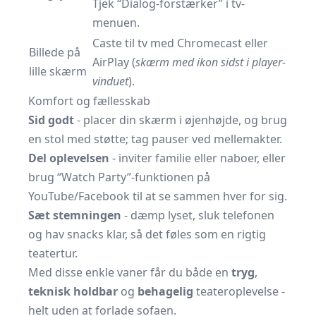
Tjek “Dialog-forstærker” i tv-
menuen.
Caste til tv med Chromecast eller
Billede på
AirPlay (
skærm med ikon sidst i player-
lille skærm
vinduet
).
Komfort og fællesskab
Sid godt
- placer din skærm i øjenhøjde, og brug
en stol med støtte; tag pauser ved mellemakter.
Del oplevelsen
- inviter familie eller naboer, eller
brug “Watch Party”-funktionen på
YouTube/Facebook til at se sammen hver for sig.
Sæt stemningen
- dæmp lyset, sluk telefonen
og hav snacks klar, så det føles som en rigtig
teatertur.
Med disse enkle vaner får du både en
tryg
,
teknisk holdbar
og
behagelig
teateroplevelse -
helt uden at forlade sofaen.