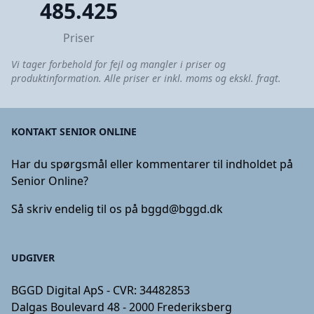
485.425
Priser
Vi tager forbehold for fejl og mangler i priser og
produktinformation. Alle priser er inkl. moms og ekskl. fragt.
KONTAKT SENIOR ONLINE
Har du spørgsmål eller kommentarer til indholdet på
Senior Online?
Så skriv endelig til os på
bggd@bggd.dk
UDGIVER
BGGD Digital ApS - CVR: 34482853
Dalgas Boulevard 48 - 2000 Frederiksberg