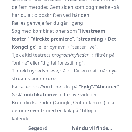
de fem metoder. Gem siden som bogmærke - så
har du altid opskriften ved hånden.
Fælles genveje før du går i gang
Søg med kombinationer som
“livestream
teater”
,
“direkte premiere”
,
“streaming + Det
Kongelige”
eller bynavn + “teater live”.
Tjek altid teatrets
program/nyheder
→ filtrér på
“online” eller “digital forestilling”.
Tilmeld nyhedsbreve, så du får en mail, når nye
streams annonceres.
På Facebook/YouTube: klik på
“Følg”
/
“Abonner”
& slå
notifikationer
til for live-videoer.
Brug din kalender (Google, Outlook m.m.) til at
gemme events med én klik på “Tilføj til
kalender”.
Søgeord
Når du vil finde…