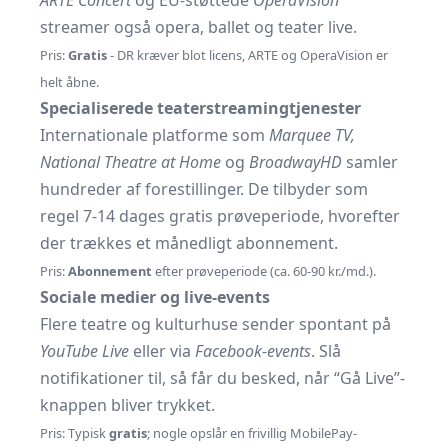
ARTE Concert
og EU-støttede
OperaVision
streamer også opera, ballet og teater live.
Pris:
Gratis
- DR kræver blot licens, ARTE og OperaVision er
helt åbne.
Specialiserede teater­streamingtjenester
Internationale platforme som
Marquee TV,
National Theatre at Home
og
BroadwayHD
samler
hundreder af forestillinger. De tilbyder som
regel 7-14 dages gratis prøveperiode, hvorefter
der trækkes et månedligt abonnement.
Pris:
Abonnement
efter prøveperiode (ca. 60-90 kr./md.).
Sociale medier og live-events
Flere teatre og kulturhuse sender spontant på
YouTube Live
eller via
Facebook-events
. Slå
notifikationer til, så får du besked, når “Gå Live”-
knappen bliver trykket.
Pris: Typisk
gratis
; nogle opslår en frivillig MobilePay-