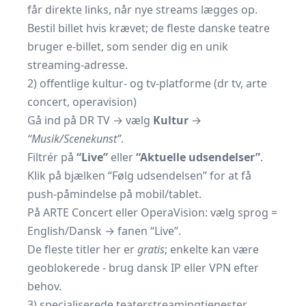
får direkte links, når nye streams lægges op.
Bestil billet hvis krævet; de fleste danske teatre
bruger e-billet, som sender dig en unik
streaming-adresse.
2) offentlige kultur- og tv-platforme (dr tv, arte
concert, operavision)
Gå ind på
DR TV
→ vælg
Kultur
→
“Musik/Scenekunst”
.
Filtrér på
“Live”
eller
“Aktuelle udsendelser”
.
Klik på bjælken “Følg udsendelsen” for at få
push-påmindelse på mobil/tablet.
På
ARTE Concert
eller
OperaVision
: vælg sprog =
English/Dansk → fanen “Live”.
De fleste titler her er
gratis
; enkelte kan være
geoblokerede - brug dansk IP eller VPN efter
behov.
3) specialiserede teaterstreamingtjenester