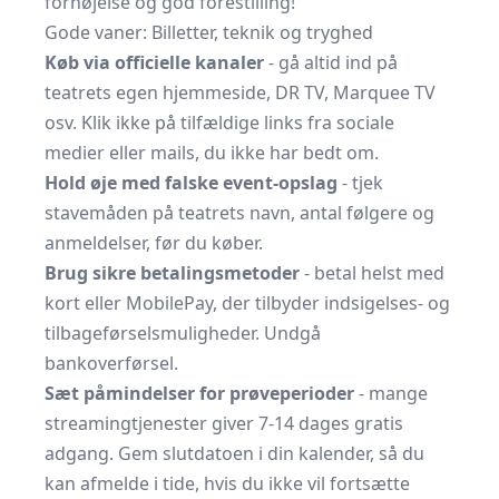
fornøjelse og god forestilling!
Gode vaner: Billetter, teknik og tryghed
Køb via officielle kanaler
- gå altid ind på
teatrets egen hjemmeside, DR TV, Marquee TV
osv. Klik ikke på tilfældige links fra sociale
medier eller mails, du ikke har bedt om.
Hold øje med falske event-opslag
- tjek
stavemåden på teatrets navn, antal følgere og
anmeldelser, før du køber.
Brug sikre betalingsmetoder
- betal helst med
kort eller MobilePay, der tilbyder indsigelses- og
tilbageførselsmuligheder. Undgå
bankoverførsel.
Sæt påmindelser for prøveperioder
- mange
streaming­tjenester giver 7-14 dages gratis
adgang. Gem slutdatoen i din kalender, så du
kan afmelde i tide, hvis du ikke vil fortsætte