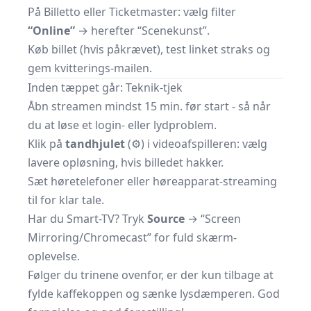
På
Billetto
eller
Ticketmaster
: vælg filter
“Online”
→ herefter “Scenekunst”.
Køb billet (hvis påkrævet), test linket straks og
gem kvitterings-mailen.
Inden tæppet går: Teknik-tjek
Åbn streamen mindst 15 min. før start - så når
du at løse et login- eller lydproblem.
Klik på
tandhjulet
(⚙) i videoafspilleren: vælg
lavere opløsning, hvis billedet hakker.
Sæt høretelefoner eller høreapparat-streaming
til for klar tale.
Har du Smart-TV? Tryk
Source
→ “Screen
Mirroring/Chromecast” for fuld skærm-
oplevelse.
Følger du trinene ovenfor, er der kun tilbage at
fylde kaffekoppen og sænke lysdæmperen. God