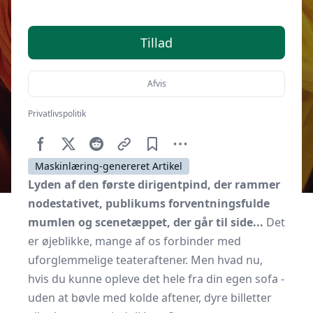
Tillad
Afvis
Privatlivspolitik
Af
Senior Online
9. november 2025
Maskinlæring-genereret Artikel
Lyden af den første dirigentpind, der rammer
nodestativet, publikums forventningsfulde
mumlen og scenetæppet, der går til side...
Det
er øjeblikke, mange af os forbinder med
uforglemmelige teateraftener. Men hvad nu,
hvis du kunne opleve det hele fra din egen sofa -
uden at bøvle med kolde aftener, dyre billetter