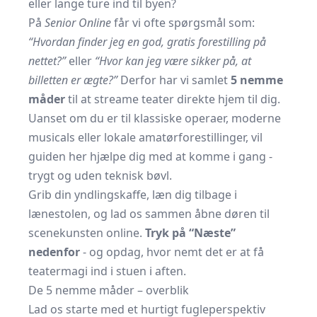
eller lange ture ind til byen?
På
Senior Online
får vi ofte spørgsmål som:
“Hvordan finder jeg en god, gratis forestilling på
nettet?”
eller
“Hvor kan jeg være sikker på, at
billetten er ægte?”
Derfor har vi samlet
5 nemme
måder
til at streame teater direkte hjem til dig.
Uanset om du er til klassiske operaer, moderne
musicals eller lokale amatørforestillinger, vil
guiden her hjælpe dig med at komme i gang -
trygt og uden teknisk bøvl.
Grib din yndlingskaffe, læn dig tilbage i
lænestolen, og lad os sammen åbne døren til
scenekunsten online.
Tryk på “Næste”
nedenfor
- og opdag, hvor nemt det er at få
teatermagi ind i stuen i aften.
De 5 nemme måder – overblik
Lad os starte med et hurtigt fugleperspektiv