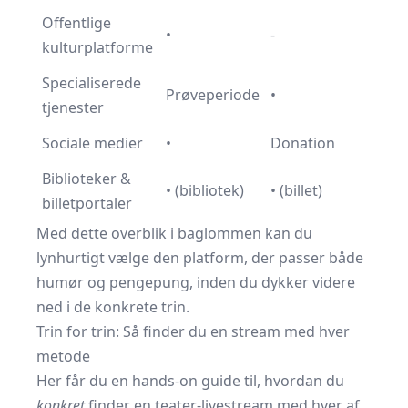
Offentlige
•
-
kulturplatforme
Specialiserede
Prøveperiode
•
tjenester
Sociale medier
•
Donation
Biblioteker &
• (bibliotek)
• (billet)
billetportaler
Med dette overblik i baglommen kan du
lynhurtigt vælge den platform, der passer både
humør og pengepung, inden du dykker videre
ned i de konkrete trin.
Trin for trin: Så finder du en stream med hver
metode
Her får du en hands-on guide til, hvordan du
konkret
finder en teater-livestream med hver af