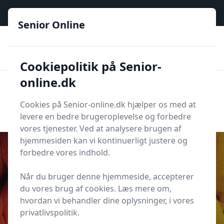
Senior Online - Din trygge guide til den digitale hverdag
Senior Online
🟢
🏆
📣
De billigste priser
6 kategorier
Priser tjekkes hver dag
🚛
🏵️
Lynhurtig levering
288 forskellige produkttyper
Cookiepolitik på Senior-
online.dk
Senior Online
Men
Søg
Cookies på Senior-online.dk hjælper os med at
Søg
levere en bedre brugeroplevelse og forbedre
vores tjenester. Ved at analysere brugen af
hjemmesiden kan vi kontinuerligt justere og
forbedre vores indhold.
Når du bruger denne hjemmeside, accepterer
Udgivet i
Underholdning
du vores brug af cookies. Læs mere om,
5 nemme måder at finde
hvordan vi behandler dine oplysninger, i vores
livestreams af teater derhjemme
privatlivspolitik.