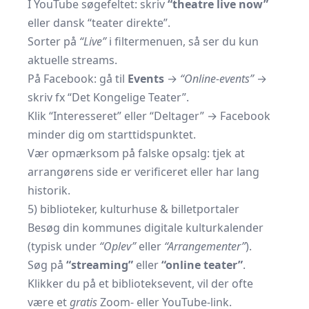
I YouTube søgefeltet: skriv
“theatre live now”
eller dansk “teater direkte”.
Sorter på
“Live”
i filtermenuen, så ser du kun
aktuelle streams.
På Facebook: gå til
Events
→
“Online-events”
→
skriv fx “Det Kongelige Teater”.
Klik “Interesseret” eller “Deltager” → Facebook
minder dig om starttidspunktet.
Vær opmærksom på falske opsalg: tjek at
arrangørens side er verificeret eller har lang
historik.
5) biblioteker, kulturhuse & billetportaler
Besøg din kommunes digitale kulturkalender
(typisk under
“Oplev”
eller
“Arrangementer”
).
Søg på
“streaming”
eller
“online teater”
.
Klikker du på et biblioteksevent, vil der ofte
være et
gratis
Zoom- eller YouTube-link.