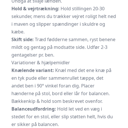
Undgå at svaje lænden.
Hold & vejrtrækning:
Hold stillingen 20-30
sekunder, mens du trækker vejret roligt helt ned
i maven og slipper spændinger i skuldre og
kæbe.
Skift side:
Træd fødderne sammen, ryst benene
mildt og gentag på modsatte side. Udfør 2-3
gentagelser pr. ben.
Variationer & hjælpemidler
Knælende variant:
Knæl med det ene knæ på
en tyk pude eller sammenrullet tæppe, det
andet ben i 90° vinkel foran dig. Placer
hænderne på stol, bord eller lår for balancen.
Bækkenkip & hold som beskrevet ovenfor.
Balanceudfordring:
Hold let ved en væg i
stedet for en stol, eller slip støtten helt, hvis du
er sikker på balancen.