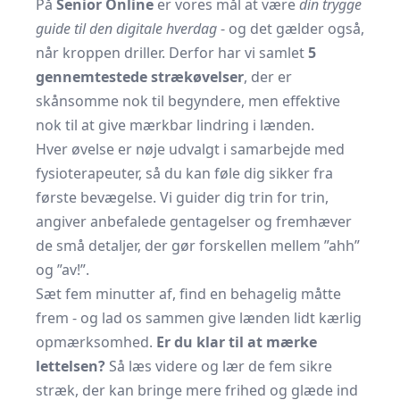
På
Senior Online
er vores mål at være
din trygge
guide til den digitale hverdag
- og det gælder også,
når kroppen driller. Derfor har vi samlet
5
gennemtestede strækøvelser
, der er
skånsomme nok til begyndere, men effektive
nok til at give mærkbar lindring i lænden.
Hver øvelse er nøje udvalgt i samarbejde med
fysioterapeuter, så du kan føle dig sikker fra
første bevægelse. Vi guider dig trin for trin,
angiver anbefalede gentagelser og fremhæver
de små detaljer, der gør forskellen mellem ”ahh”
og ”av!”.
Sæt fem minutter af, find en behagelig måtte
frem - og lad os sammen give lænden lidt kærlig
opmærksomhed.
Er du klar til at mærke
lettelsen?
Så læs videre og lær de fem sikre
stræk, der kan bringe mere frihed og glæde ind