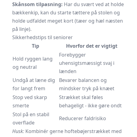
Skånsom tilpasning:
Har du svært ved at holde
bækkenkip, kan du starte tættere på stolen og
holde udfaldet meget kort (tæer og hæl næsten
på linje).
Sikkerhedstips til seniorer
Tip
Hvorfor det er vigtigt
Forebygger
Hold ryggen lang
uhensigtsmæssigt svaj i
og neutral
lænden
Undgå at læne dig
Bevarer balancen og
for langt frem
mindsker tryk på knæet
Stop ved skarp
Strækket skal føles
smerte
behageligt - ikke gøre ondt
Stol på en stabil
Reducerer faldrisiko
overflade
Husk:
Kombinér gerne hoftebøjerstrækket med