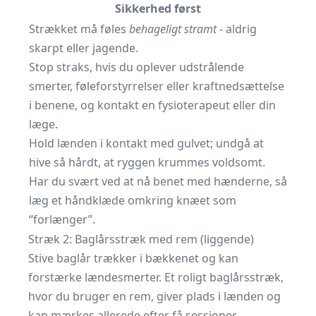
Sikkerhed først
Strækket må føles
behageligt stramt
- aldrig
skarpt eller jagende.
Stop straks, hvis du oplever udstrålende
smerter, føleforstyrrelser eller kraftnedsættelse
i benene, og kontakt en fysioterapeut eller din
læge.
Hold lænden i kontakt med gulvet; undgå at
hive så hårdt, at ryggen krummes voldsomt.
Har du svært ved at nå benet med hænderne, så
læg et håndklæde omkring knæet som
“forlænger”.
Stræk 2: Baglårsstræk med rem (liggende)
Stive baglår trækker i bækkenet og kan
forstærke lændesmerter. Et roligt baglårsstræk,
hvor du bruger en rem, giver plads i lænden og
kan mærkes allerede efter få sessioner.