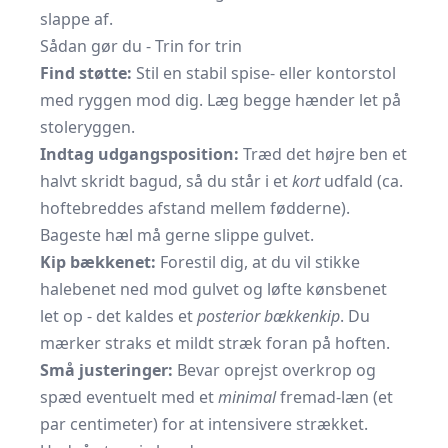
slappe af.
Sådan gør du - Trin for trin
Find støtte:
Stil en stabil spise- eller
kontorstol
med ryggen mod dig. Læg begge hænder let på
stoleryggen.
Indtag udgangsposition:
Træd det højre ben et
halvt skridt bagud, så du står i et
kort
udfald (ca.
hoftebreddes afstand mellem fødderne).
Bageste hæl må gerne slippe gulvet.
Kip bækkenet:
Forestil dig, at du vil stikke
halebenet ned mod gulvet og løfte kønsbenet
let op - det kaldes et
posterior bækkenkip
. Du
mærker straks et mildt stræk foran på hoften.
Små justeringer:
Bevar oprejst overkrop og
spæd eventuelt med et
minimal
fremad-læn (et
par centimeter) for at intensivere strækket.