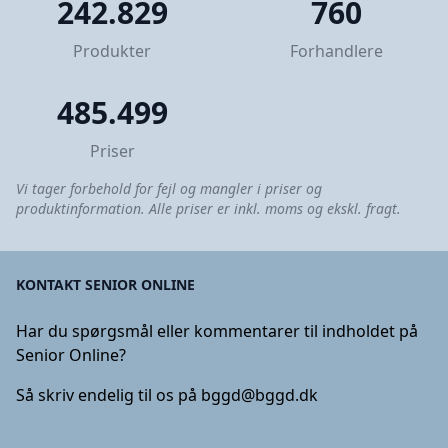
242.829
760
Produkter
Forhandlere
485.499
Priser
Vi tager forbehold for fejl og mangler i priser og
produktinformation. Alle priser er inkl. moms og ekskl. fragt.
KONTAKT SENIOR ONLINE
Har du spørgsmål eller kommentarer til indholdet på
Senior Online?
Så skriv endelig til os på
bggd@bggd.dk