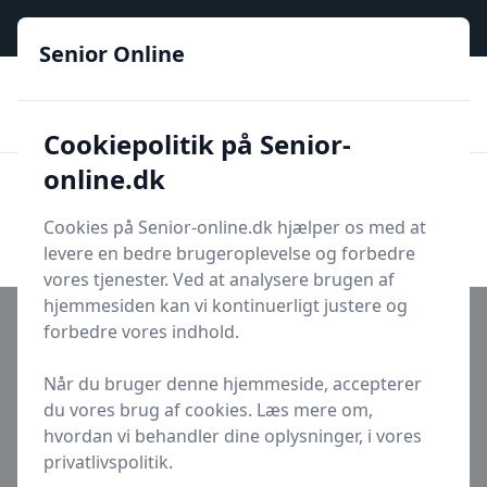
Senior Online - Din trygge guide til den digitale hverdag
Senior Online
🟢
🏆
📣
De billigste priser
6 kategorier
Priser tjekkes hver dag
🚛
🏵️
Lynhurtig levering
288 forskellige produkttyper
Cookiepolitik på Senior-
online.dk
Senior Online
Men
Søg
Cookies på Senior-online.dk hjælper os med at
Søg
levere en bedre brugeroplevelse og forbedre
vores tjenester. Ved at analysere brugen af
hjemmesiden kan vi kontinuerligt justere og
forbedre vores indhold.
Når du bruger denne hjemmeside, accepterer
Udgivet i
Sundhed
du vores brug af cookies. Læs mere om,
5 sikre strækøvelser mod
hvordan vi behandler dine oplysninger, i vores
lændesmerter for seniorer
privatlivspolitik.