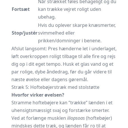
Når strækket føles behageligt og du
Fortsæt
kan trække vejret roligt uden
ubehag.
Hvis du oplever skarpe knæsmerter,
Stop/justér
svimmelhed eller
prikken/domninger i benene.
Afslut langsomt: Pres hænderne let i underlaget,
løft overkroppen roligt tilbage til alle fire og rejs
dig op i dit eget tempo. Husk et glas vand og et
par rolige, dybe åndedrag, før du går videre til
næste øvelse eller dagens gøremål.
Stræk 5: Hoftebøjerstræk med stolstøtte
Hvorfor virker øvelsen?
Stramme hoftebøjere kan ”trække” lænden i et
uhensigtsmæssigt svaj og forstærke smerter.
Ved at forlænge musklen
iliopsoas
(hoftebøjer)
mindskes dette træk, og lænden får ro til at