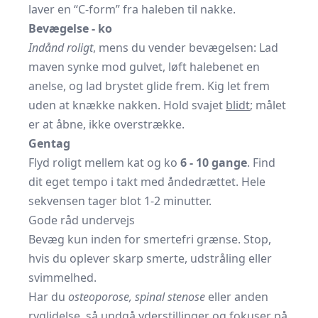
laver en “C-form” fra haleben til nakke.
Bevægelse - ko
Indånd roligt
, mens du vender bevægelsen: Lad
maven synke mod gulvet, løft halebenet en
anelse, og lad brystet glide frem. Kig let frem
uden at knække nakken. Hold svajet
blidt
; målet
er at åbne, ikke overstrække.
Gentag
Flyd roligt mellem kat og ko
6 - 10 gange
. Find
dit eget tempo i takt med åndedrættet. Hele
sekvensen tager blot 1-2 minutter.
Gode råd undervejs
Bevæg kun inden for smertefri grænse. Stop,
hvis du oplever skarp smerte, udstråling eller
svimmelhed.
Har du
osteoporose, spinal stenose
eller anden
ryglidelse, så undgå yderstillinger og fokuser på