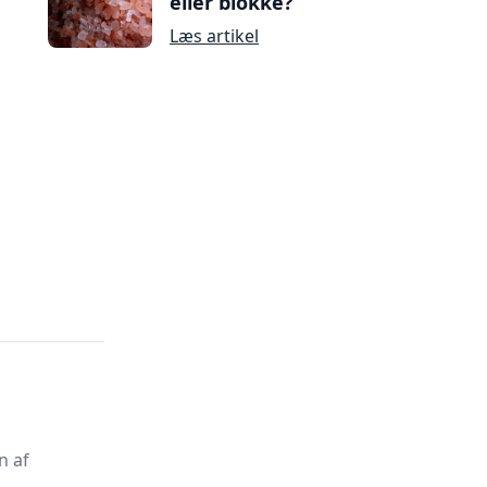
eller blokke?
Læs artikel
n af