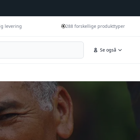
🏵️
ig levering
288 forskellige produkttyper
Se også