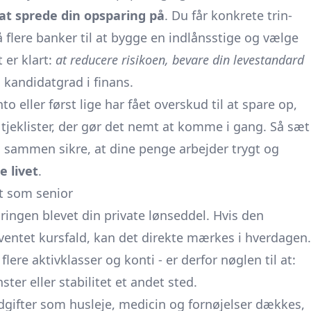
at sprede din opsparing på
. Du får konkrete trin-
på flere banker til at bygge en indlånsstige og vælge
 er klart:
at reducere risikoen, bevare din levestandard
 kandidatgrad i finans.
 eller først lige har fået overskud til at spare op,
g tjeklister, der gør det nemt at komme i gang. Så sæt
os sammen sikre, at dine penge arbejder trygt og
e livet
.
gt som senior
ingen blevet din private lønseddel. Hvis den
ventet kursfald, kan det direkte mærkes i hverdagen.
lere aktivklasser og konti - er derfor nøglen til at:
ter eller stabilitet et andet sted.
ifter som husleje, medicin og fornøjelser dækkes,