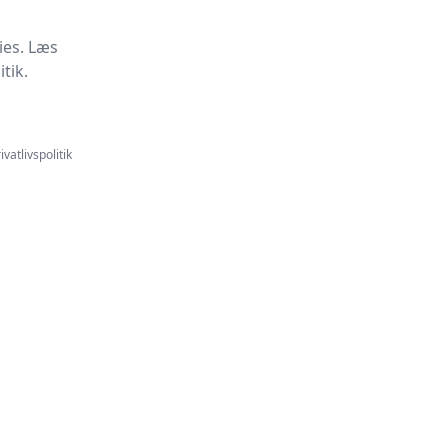
ies. Læs
tik.
ivatlivspolitik