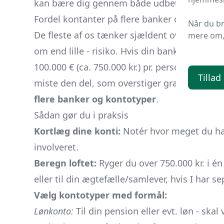
kan bære dig gennem både udbetalinger, ud
Fordel kontanter på flere banker og kontoty
Når du b
De fleste af os tænker sjældent over, at
bank
mere om, 
om end lille - risiko. Hvis din bank går kon
100.000 € (ca. 750.000 kr.) pr. person pr. ba
Tillad
miste den del, som overstiger grænsen. Held
flere banker og kontotyper
.
Sådan gør du i praksis
Kortlæg dine konti:
Notér hvor meget du har
involveret.
Beregn loftet:
Ryger du over 750.000 kr. i én
eller til din ægtefælle/samlever, hvis I har 
Vælg kontotyper med formål:
Lønkonto:
Til din pension eller evt. løn - ska