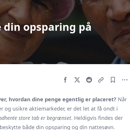
e din opsparing på
ver, hvordan dine penge egentlig er placeret?
Når
 og usikre aktiemarkeder, er det let at få ondt i
 indhente store tab er begrænset
. Heldigvis findes der
 beskytte både din opsparing og din nattesøvn.