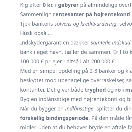
Kig efter
0 kr. i gebyrer
på almindelige overf
Sammenlign
rentesatser på højrentekonti
Tjek bankens
solvens og kreditvurdering
; selv
Husk også …
Indskydergarantien dækker
samlede indskud
bank i eget navn, tæller de sammen. Er I to 
100.000 € pr. ejer - altså i alt 200.000 €.
Med en simpel opdeling på 2-3 banker og kla
beskyttet mod ubehagelige overraskelser, sa
kontanter. Det giver både
tryghed
og
ro i 
Byg en indlånsstige med højrentekonti og b
Når du bygger en
indlånsstige
, splitter du d
forskellig bindingsperiode
. På den måde får
midler, uden at du behøver bryde en aftale før