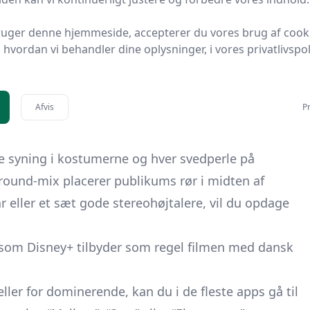
 af en stor klassiker
Story
leverer alt det, der gjorde originalen
ruger denne hjemmeside, accepterer du vores brug af cook
yk og krystalklar lyd, som nærmest beder om at blive
hvordan vi behandler dine oplysninger, i vores privatlivspoli
tup. Fra åbningsscenen, hvor Jets og Sharks indtager
ske sange som “Tonight” og “America”, er filmen
Afvis
Pr
m virkelig kommer til deres ret i
4K HDR
og med et
te syning i kostumerne og hver svedperle på
ound-mix placerer publikums rør i midten af
 eller et sæt gode stereohøjtalere, vil du opdage
som Disney+ tilbyder som regel filmen med dansk
 eller for dominerende, kan du i de fleste apps gå til