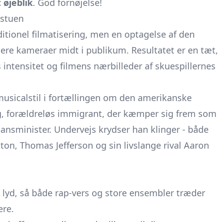
 øjeblik
. God fornøjelse!
 stuen
ditionel filmatisering, men en optagelse af den
ere kameraer midt i publikum. Resultatet er en tæt,
 intensitet og filmens nærbilleder af skuespillernes
usicalstil i fortællingen om den amerikanske
g, forældreløs immigrant, der kæmper sig frem som
inansminister. Undervejs krydser han klinger - både
on, Thomas Jefferson og sin livslange rival Aaron
 lyd, så både rap-vers og store ensembler træder
ere.