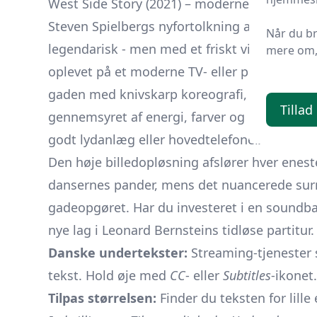
West Side Story (2021) – moderne filmversion
Steven Spielbergs nyfortolkning af
West Side 
Når du b
legendarisk - men med et friskt visuelt udtr
mere om, 
oplevet på et moderne TV- eller projektor-se
gaden med knivskarp koreografi, til de ikoni
Tillad
gennemsyret af energi, farver og detaljer, so
godt lydanlæg eller hovedtelefoner.
Den høje billedopløsning afslører hver enes
dansernes pander, mens det nuancerede surr
gadeopgøret. Har du investeret i en soundbar
nye lag i Leonard Bernsteins tidløse partitur.
Danske undertekster:
Streaming-tjenester 
tekst. Hold øje med
CC
- eller
Subtitles
-ikonet.
Tilpas størrelsen:
Finder du teksten for lille