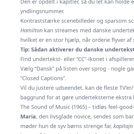
Den er opdelt i kapitler, så du let kan holde e
yndlingsnummer.
Kontraststærke scenebilleder og sparsom sce
Hamilton
kan streames med danske undertekste
hvilket er en stor hjælp, når ordene flyver af
Tip: Sådan aktiverer du danske underteks
Find undertekst- eller “CC”-ikonet i afspiller
Vælg “Dansk” på listen over sprog - nogle ga
“Closed Captions”.
Vil du justere udseendet, kan de fleste TV’e
baggrund for at gøre underteksterne ekstra 
The Sound of Music (1965) – tidløs feel-good-
Maria
, den livsglade novice, sendes som barn
møder hun de syv børns strenge far,
kapitajn