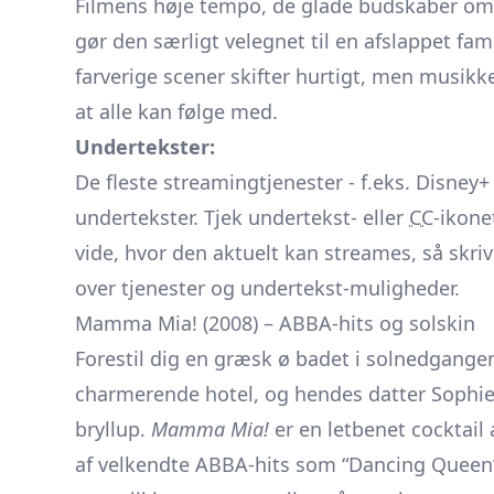
Filmens høje tempo, de glade budskaber o
gør den særligt velegnet til en afslappet fam
farverige scener skifter hurtigt, men musi
at alle kan følge med.
Undertekster:
De fleste streamingtjenester - f.eks. Disney
undertekster. Tjek undertekst- eller
CC
-ikone
vide, hvor den aktuelt kan streames, så skriv 
over tjenester og undertekst-muligheder.
Mamma Mia! (2008) – ABBA-hits og solskin
Forestil dig en græsk ø badet i solnedgangen
charmerende hotel, og hendes datter Sophie 
bryllup.
Mamma Mia!
er en letbenet cocktail
af velkendte ABBA-hits som “Dancing Queen