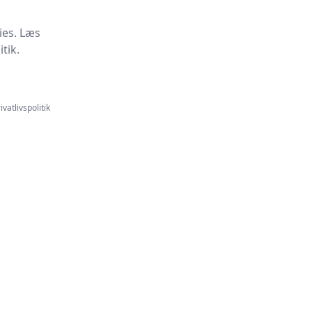
ies. Læs
tik.
ivatlivspolitik