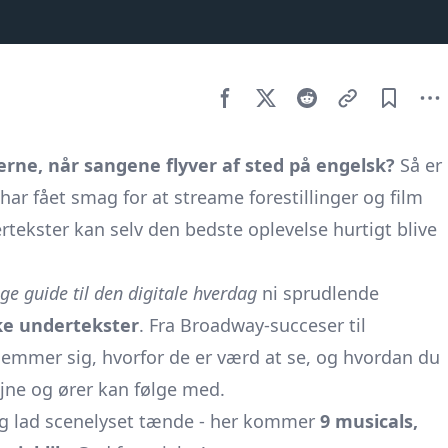
rne, når sangene flyver af sted på engelsk?
Så er
 har fået smag for at streame forestillinger og film
tekster kan selv den bedste oplevelse hurtigt blive
gge guide til den digitale hverdag
ni sprudlende
ke undertekster
. Fra Broadway-succeser til
e gemmer sig, hvorfor de er værd at se, og hvordan du
øjne og ører kan følge med.
, og lad scenelyset tænde - her kommer
9 musicals,