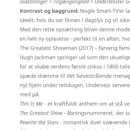
Indstillinger > Tilgængelighed > Undertekster
og
Kontrast og baggrund:
Nogle Smart-TV’er lad
ideelt, hvis du ser filmen i dagslys og vil s
Med den rette opsætning bliver denne mod
en helt ny oplevelse - perfekt til en aften, h
The Greatest Showman (2017) – farverig fam
Hugh Jackman springer ud som den ukuelig
for at skabe verdens første cirkus i 1800-tal
spæde drømme til det farvestrålende menageri
nyt hjem under teltdugen. Undervejs servere
med på.
This Is Me
- et kraftfuldt anthem om at stå ved
The Greatest Show
- åbningsnummeret, der sæt
Rewrite the Stars
- romantisk duet svævende 