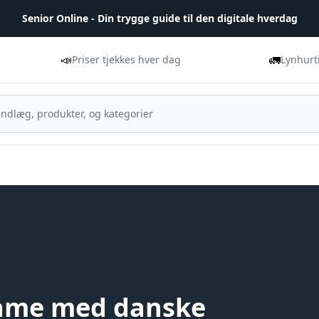
Senior Online - Din trygge guide til den digitale hverdag
📣
🚛
Priser tjekkes hver dag
Lynhurt
eame med danske