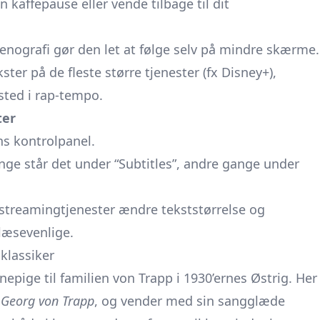
n kaffepause eller vende tilbage til dit
nografi gør den let at følge selv på mindre skærme.
r på de fleste større tjenester (fx Disney+),
 sted i rap-tempo.
ter
ens kontrolpanel.
nge står det under “Subtitles”, andre gange under
r/streamingtjenester ændre tekststørrelse og
læsevenlige.
klassiker
epige til familien von Trapp i 1930’ernes Østrig. Her
 Georg von Trapp
, og vender med sin sangglæde