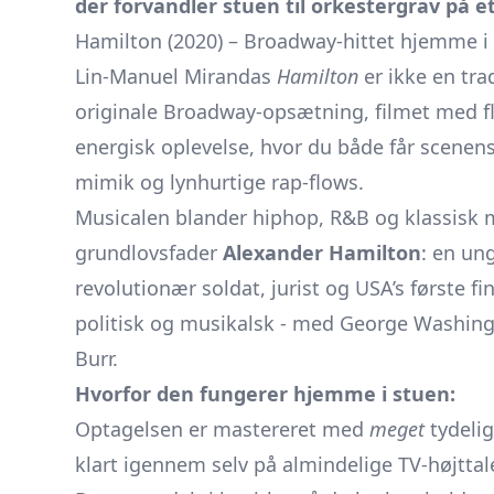
der forvandler stuen til orkestergrav på et
Hamilton (2020) – Broadway-hittet hjemme i
Lin-Manuel Mirandas
Hamilton
er ikke en tra
originale Broadway-opsætning, filmet med fl
energisk oplevelse, hvor du både får scenens
mimik og lynhurtige rap-flows.
Musicalen blander hiphop, R&B og klassisk m
grundlovsfader
Alexander Hamilton
: en un
revolutionær soldat, jurist og USA’s første f
politisk og musikalsk - med George Washingt
Burr.
Hvorfor den fungerer hjemme i stuen:
Optagelsen er mastereret med
meget
tydelig
klart igennem selv på almindelige TV-højttal