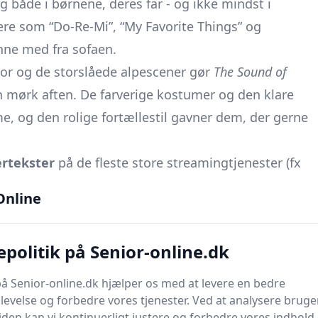
g både i børnene, deres far - og ikke mindst i
e som “Do-Re-Mi”, “My Favorite Things” og
nynne med fra sofaen.
mor og de storslåede alpescener gør
The Sound of
en mørk aften. De farverige kostumer og den klare
me, og den rolige fortællestil gavner dem, der gerne
rtekster
på de fleste store streamingtjenester (fx
ar du brug for tekstning, skal du blot:
Online
det lille
CC-ikon
i afspillerens menu.
og.
politik på Senior-online.dk
user du filmen og gentager valget.
de fleste smart-tv tilpasse
tekststørrelse
og
baggrund
i
å Senior-online.dk hjælper os med at levere en bedre
ere at læse.
evelse og forbedre vores tjenester. Ved at analysere bruge
en kan vi kontinuerligt justere og forbedre vores indhold.