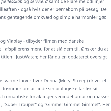
m
fællesskab
og
selvværd
samt de klare melodilinjer
ilieaften - også hvis der er børnebørn på besøg. De
kkens gentagende omkvæd og simple harmonier gør,
+ og Viaplay - tilbyder filmen med danske
t i afspillerens menu for at slå dem til. Ønsker du at
titlen i
JustWatch
; her får du en opdateret oversigt
s varme farver, hvor Donna (Meryl Streep) driver et
drømmer om at finde sin biologiske far før sit
 af romantiske forviklinger, venindehumor og masser
”, “Super Trouper” og “Gimme! Gimme! Gimme!”. Her