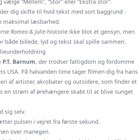
 vælge “Mellem”, “Stor” eller “Ekstra stor”.
er dig skifte til hvid tekst med sort baggrund -
ikre maksimal læsbarhed.
erne
Romeo & Julie
-historie ikke blot et gensyn, men
vor både billede, lyd og tekst skal spille sammen.
ilieunderholdning
e
P.T. Barnum
, der trodser fattigdom og fordomme
lets USA. På halvanden time tager filmen dig fra hans
 af artister, akrobater og outsidere, som finder et
s en strøm af ørehængere skabt til at blive sunget
 sig selv.
ter pulsen i vejret fra første sekund.
hen over manegen.