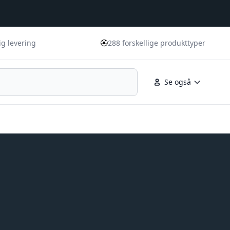
🏵️
ig levering
288 forskellige produkttyper
Se også