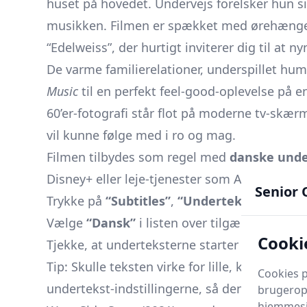
huset på hovedet. Undervejs forelsker hun si
musikken. Filmen er spækket med ørehænger
“Edelweiss”, der hurtigt inviterer dig til at 
De varme familierelationer, underspillet hu
Music
til en perfekt feel-good-oplevelse på 
60’er-fotografi står flot på moderne tv-skær
vil kunne følge med i ro og mag.
Filmen tilbydes som regel med
danske unde
Disney+ eller leje-tjenester som Apple TV). H
Senior 
Trykke på
“Subtitles”
,
“Undertekster”
eller 
Vælge
“Dansk”
i listen over tilgængelige spr
Cookie
Tjekke, at underteksterne starter - ellers pa
Tip: Skulle teksten virke for lille, kan du på 
Cookies p
undertekst-indstillingerne, så den bliver lett
brugeropl
hjemmesid