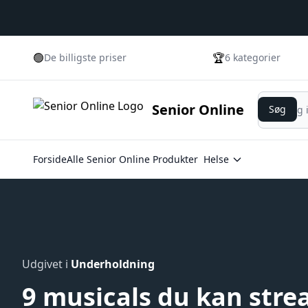
🟢
🏆
De billigste priser
6 kategorier
Søg
Senior Online
Søg
Forside
Alle Senior Online Produkter
Helse
Udgivet i
Underholdning
9 musicals du kan str