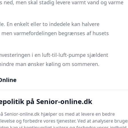
s ned, men skal stadig levere varmt vand og varme
e. En enkelt eller to indedele kan halvere
g, men varmefordelingen begrænses af husets
nvesteringen i en luft-til-luft-pumpe sjældent
mindre man ønsker køling om sommeren.
Online
isoleret mur taber ca. 100 W
ved 0 °C ude og 20 °C
et
varmebehov på 8-12 kW
i koldt vejr - mere end én
politik på Senior-online.dk
giver
kronisk træk
, som kan føles ekstra tydelig, når
å Senior-online.dk hjælper os med at levere en bedre
evelse og forbedre vores tjenester. Ved at analysere bruge
en kan vi kontinuerligt justere og forbedre vores indhold.