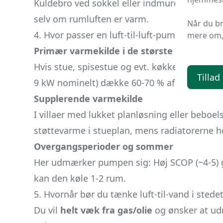
Kuldebro ved sokkel eller indmurede ståldra
selv om rumluften er varm.
Når du b
4. Hvor passer en luft-til-luft-pumpe ind?
mere om, 
Primær varmekilde i de største opholdsr
Hvis stue, spisestue og evt. køkken ligger del
Tillad
9 kW nominelt) dække 60-70 % af husets årl
Supplerende varmekilde
I villaer med lukket planløsning eller bebo
støttevarme i stueplan, mens radiatorerne 
Overgangsperioder og sommer
Her udmærker pumpen sig: Høj SCOP (~4-5) g
kan den køle 1-2 rum.
5. Hvornår bør du tænke luft-til-vand i stede
Du vil
helt væk fra gas/olie
og ønsker at udn