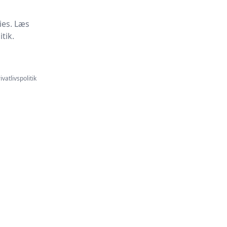
ies. Læs
tik.
ivatlivspolitik