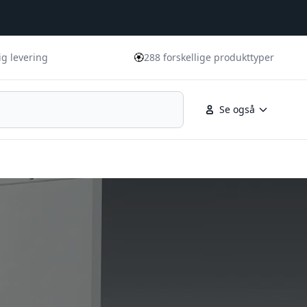
🏵️
ig levering
288 forskellige produkttyper
Se også