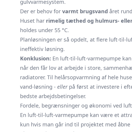
gulvvarmesystem.
Der er behov for
varmt brugsvand
året rund
Huset har
rimelig tæthed og hulmurs- eller
holdes under 55 °C.
Planløsningen er så opdelt, at flere luft-til-lu
ineffektiv løsning.
Konklusion:
En luft-til-luft-varmepumpe kan
når den får lov at arbejde i store, sammen
radiatorer. Til helårsopvarmning af hele huset
vand-løsning -
eller
på først at investere i e
bedste arbejdsbetingelser.
Fordele, begrænsninger og økonomi ved luft-ti
En luft-til-luft-varmepumpe kan være et attr
kun hvis man går ind til projektet med åbne 