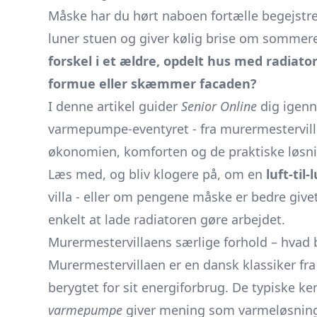
Måske har du hørt naboen fortælle begejstre
luner stuen og giver kølig brise om somme
forskel i et ældre, opdelt hus med radiato
formue eller skæmmer facaden?
I denne artikel guider
Senior Online
dig igenne
varmepumpe-eventyret - fra murermestervill
økonomien, komforten og de praktiske løsning
Læs med, og bliv klogere på, om en
luft-ti
villa - eller om pengene måske er bedre givet
enkelt at lade radiatoren gøre arbejdet.
Murermestervillaens særlige forhold – hvad
Murermestervillaen er en dansk klassiker fra 
berygtet for sit energiforbrug. De typiske k
varmepumpe
giver mening som varmeløsnin