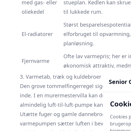
med gas- eller
stueplan. Kedlen kan skrue
oliekedel
til lukkede rum.
Størst besparelsespotential
El-radiatorer
elforbruget til opvarmnin
planløsning.
Ofte lav varmepris; her er i
Fjernvarme
økonomisk attraktiv, med
3. Varmetab, træk og kuldebroer
Senior 
2
Den grove tommelfingerregel siger, at
1 m
u
inde. I en murermestervilla kan det betyde 
Cookie
almindelig luft-til-luft-pumpe kan levere.
Utætte fuger og gamle dannebrogsvinduer 
Cookies p
varmepumpen sætter luften i bevægelse.
brugeropl
hjemmesid