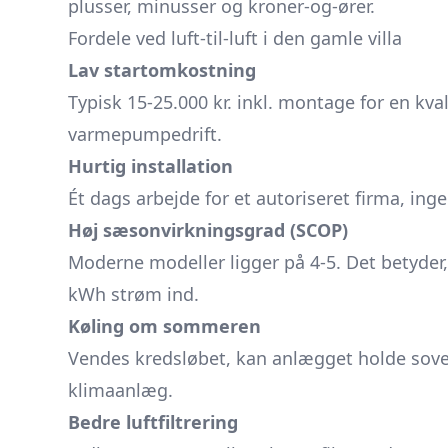
plusser, minusser og kroner-og-ører.
Fordele ved luft-til-luft i den gamle villa
Lav startomkostning
Typisk 15-25.000 kr. inkl. montage for en kvali
varmepumpedrift.
Hurtig installation
Ét dags arbejde for et autoriseret firma, inge
Høj sæson­virknings­grad (SCOP)
Moderne modeller ligger på 4-5. Det betyder,
kWh strøm ind.
Køling om sommeren
Vendes kredsløbet, kan anlægget holde sovevæ
klimaanlæg.
Bedre luft­filtrering