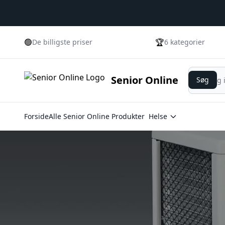
🟢
🏆
De billigste priser
6 kategorier
Søg
Senior Online
Søg
Forside
Alle Senior Online Produkter
Helse