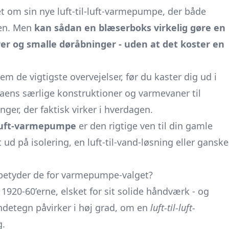
t om sin nye luft-til-luft-varmepumpe, der både
ren. Men
kan sådan en blæserboks virkelig gøre en
rer og smalle døråbninger - uden at det koster en
m de vigtigste overvejelser, før du kaster dig ud i
aens særlige konstruktioner og varmevaner til
er, der faktisk virker i hverdagen.
l-luft-varmepumpe
er den rigtige ven til din gamle
 ud på isolering, en luft-til-vand-løsning eller ganske
 betyder de for varmepumpe-valget?
1920-60’erne, elsket for sit solide håndværk - og
endetegn påvirker i høj grad, om en
luft-til-luft-
g.