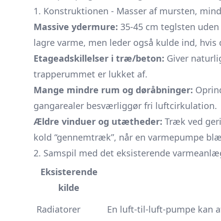
1. Konstruktionen - Masser af mursten, mind
Massive ydermure:
35-45 cm teglsten uden 
lagre varme, men leder også kulde ind, hvis 
Etageadskillelser i træ/beton:
Giver naturlig
trapperummet er lukket af.
Mange mindre rum og døråbninger:
Oprind
gangarealer besværliggør fri luftcirkulation.
Ældre vinduer og utætheder:
Træk ved geri
kold “gennemtræk”, når en varmepumpe blæs
2. Samspil med det eksisterende varmeanlæ
Eksisterende
kilde
Radiatorer
En luft-til-luft-pumpe kan a