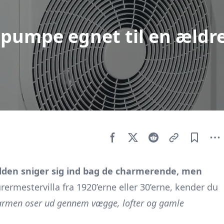
mepumpe egnet til en ældr
kulden sniger sig ind bag de charmerende, men
rermestervilla fra 1920’erne eller 30’erne, kender du
varmen oser ud gennem vægge, lofter og gamle