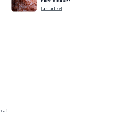
eller blokke?
Læs artikel
n af