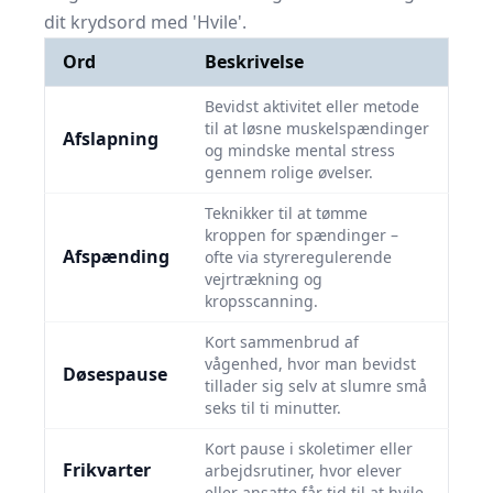
dit krydsord med 'Hvile'.
Ord
Beskrivelse
Bevidst aktivitet eller metode
til at løsne muskelspændinger
Afslapning
og mindske mental stress
gennem rolige øvelser.
Teknikker til at tømme
kroppen for spændinger –
Afspænding
ofte via styreregulerende
vejrtrækning og
kropsscanning.
Kort sammenbrud af
vågenhed, hvor man bevidst
Døsespause
tillader sig selv at slumre små
seks til ti minutter.
Kort pause i skoletimer eller
Frikvarter
arbejdsrutiner, hvor elever
eller ansatte får tid til at hvile.