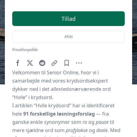
Tillad
Afvis
Privatlivspolitik
Af
Senior Online
6. juni 2025
Velkommen til Senior Online, hvor vi i
samarbejde med vores krydsordsekspert
dykker ned i det allestedsnærværende ord
“Hvile” i krydsord.
I artiklen “Hvile krydsord” har vi identificeret
hele
91 forskellige løsningsforslag
— fra
ganske enkle synonymer som
ro
og
pause
til
mere sjældne ord som
profylakse
og
dvale
. Med