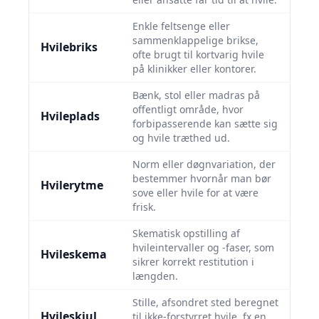
Enkle feltsenge eller
sammenklappelige brikse,
Hvilebriks
ofte brugt til kortvarig hvile
på klinikker eller kontorer.
Bænk, stol eller madras på
offentligt område, hvor
Hvileplads
forbipasserende kan sætte sig
og hvile træthed ud.
Norm eller døgnvariation, der
bestemmer hvornår man bør
Hvilerytme
sove eller hvile for at være
frisk.
Skematisk opstilling af
hvileintervaller og -faser, som
Hvileskema
sikrer korrekt restitution i
længden.
Stille, afsondret sted beregnet
Hvileskjul
til ikke-forstyrret hvile, fx en