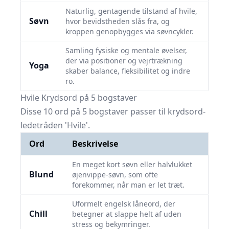
Naturlig, gentagende tilstand af hvile,
Søvn
hvor bevidstheden slås fra, og
kroppen genopbygges via søvncykler.
Samling fysiske og mentale øvelser,
der via positioner og vejrtrækning
Yoga
skaber balance, fleksibilitet og indre
ro.
Hvile Krydsord på 5 bogstaver
Disse 10 ord på 5 bogstaver passer til krydsord-
ledetråden 'Hvile'.
Ord
Beskrivelse
En meget kort søvn eller halvlukket
Blund
øjenvippe-søvn, som ofte
forekommer, når man er let træt.
Uformelt engelsk låneord, der
Chill
betegner at slappe helt af uden
stress og bekymringer.