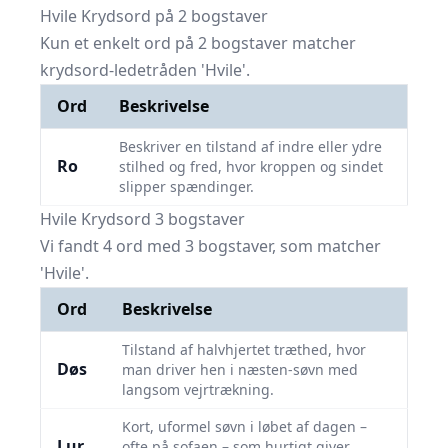
Hvile Krydsord på 2 bogstaver
Kun et enkelt ord på 2 bogstaver matcher
krydsord-ledetråden 'Hvile'.
Ord
Beskrivelse
Beskriver en tilstand af indre eller ydre
Ro
stilhed og fred, hvor kroppen og sindet
slipper spændinger.
Hvile Krydsord 3 bogstaver
Vi fandt 4 ord med 3 bogstaver, som matcher
'Hvile'.
Ord
Beskrivelse
Tilstand af halvhjertet træthed, hvor
Døs
man driver hen i næsten-søvn med
langsom vejrtrækning.
Kort, uformel søvn i løbet af dagen –
Lur
ofte på sofaen – som hurtigt giver