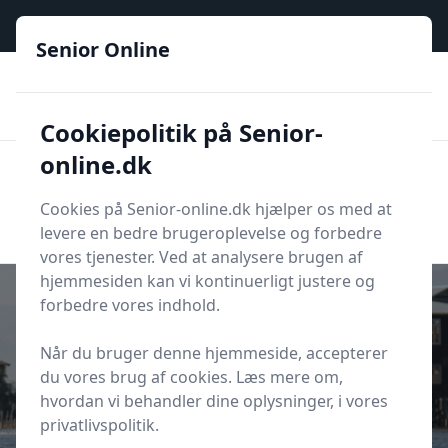
Senior Online - Din trygge guide til den digitale hverdag
Senior Online
🟢
🏆
📣
De billigste priser
6 kategorier
Priser tjekkes hver dag
🚛
🏵️
Lynhurtig levering
288 forskellige produkttyper
Cookiepolitik på Senior-
online.dk
Senior Online
Men
Søg
Cookies på Senior-online.dk hjælper os med at
Søg
levere en bedre brugeroplevelse og forbedre
vores tjenester. Ved at analysere brugen af
hjemmesiden kan vi kontinuerligt justere og
forbedre vores indhold.
Når du bruger denne hjemmeside, accepterer
Udgivet i
Underholdning
du vores brug af cookies. Læs mere om,
Hvile Krydsord
hvordan vi behandler dine oplysninger, i vores
privatlivspolitik.