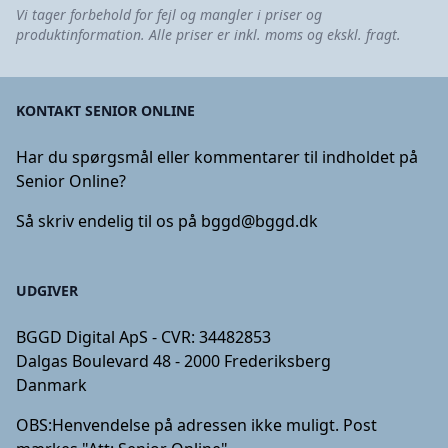
Vi tager forbehold for fejl og mangler i priser og
produktinformation. Alle priser er inkl. moms og ekskl. fragt.
KONTAKT SENIOR ONLINE
Har du spørgsmål eller kommentarer til indholdet på
Senior Online?
Så skriv endelig til os på
bggd@bggd.dk
UDGIVER
BGGD Digital ApS - CVR: 34482853
Dalgas Boulevard 48 - 2000 Frederiksberg
Danmark
OBS:
Henvendelse på adressen ikke muligt. Post