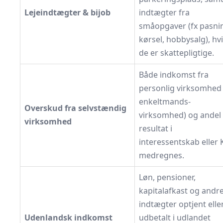
Lejeindtægter & bijob
indtægter fra
småopgaver (fx pasni
kørsel, hobby­salg), hv
de er skattepligtige.
Både indkomst fra
personlig virksomhed 
enkeltmands­
Overskud fra selvstændig
virksomhed) og andel 
virksomhed
resultat i
interessentskab eller 
medregnes.
Løn, pensioner,
kapitalafkast og andr
indtægter optjent elle
Udenlandsk indkomst
udbetalt i udlandet