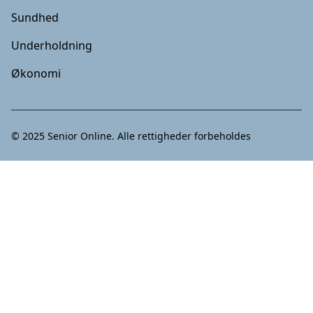
Sundhed
Underholdning
Økonomi
© 2025
Senior Online
. Alle rettigheder forbeholdes