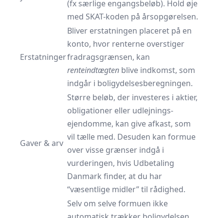
(fx særlige engangsbeløb). Hold øje
med SKAT-koden på årsopgørelsen.
Bliver erstatningen placeret på en
konto, hvor renterne overstiger
Erstatninger
fradragsgrænsen, kan
renteindtægten
blive indkomst, som
indgår i boligydelses­beregningen.
Større beløb, der investeres i aktier,
obligationer eller udlejnings­
ejendomme, kan give afkast, som
vil tælle med. Desuden kan formue
Gaver & arv
over visse grænser indgå i
vurderingen, hvis Udbetaling
Danmark finder, at du har
“væsentlige midler” til rådighed.
Selv om selve formuen ikke
automatisk trækker boligydelsen