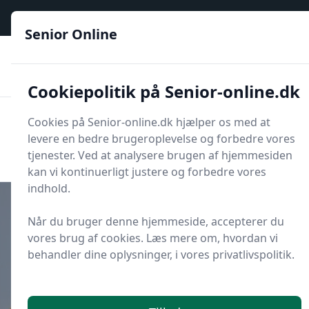
Senior Online - Din trygge guide til den digitale hverdag
Senior Online
🟢
🏆
📣
De billigste priser
6 kategorier
Priser tjekkes hver dag
🚛
🏵️
Lynhurtig levering
288 forskellige produkttyper
Cookiepolitik på Senior-online.dk
Senior Online
Cookies på Senior-online.dk hjælper os med at
Men
levere en bedre brugeroplevelse og forbedre vores
Søg
Søg
tjenester. Ved at analysere brugen af hjemmesiden
kan vi kontinuerligt justere og forbedre vores
indhold.
Når du bruger denne hjemmeside, accepterer du
vores brug af cookies. Læs mere om, hvordan vi
Udgivet i
Økonomi
behandler dine oplysninger, i vores privatlivspolitik.
Hvilke indtægter påvirker min
boligydelse?