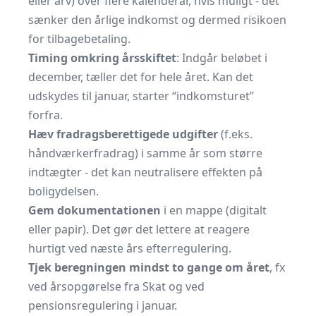
eller arv) over flere kalenderår, hvis muligt - det
sænker den årlige indkomst og dermed risikoen
for tilbagebetaling.
Timing omkring årsskiftet
: Indgår beløbet i
december, tæller det for hele året. Kan det
udskydes til januar, starter “indkomsturet”
forfra.
Hæv fradragsberettigede udgifter
(f.eks.
håndværkerfradrag) i samme år som større
indtægter - det kan neutralisere effekten på
boligydelsen.
Gem dokumentationen
i en mappe (digitalt
eller papir). Det gør det lettere at reagere
hurtigt ved næste års efterregulering.
Tjek beregningen mindst to gange om året
, fx
ved årsopgørelse fra Skat og ved
pensionsregulering i januar.