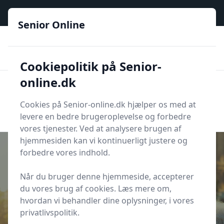
Senior Online - Din trygge guide til den digitale hverdag
Senior Online
🟢
🏆
📣
De billigste priser
6 kategorier
Priser tjekkes hver dag
🚛
🏵️
Lynhurtig levering
288 forskellige produkttyper
Cookiepolitik på Senior-
online.dk
Senior Online
Men
Søg
Cookies på Senior-online.dk hjælper os med at
Søg
levere en bedre brugeroplevelse og forbedre
vores tjenester. Ved at analysere brugen af
hjemmesiden kan vi kontinuerligt justere og
forbedre vores indhold.
Når du bruger denne hjemmeside, accepterer
Udgivet i
Sundhed
du vores brug af cookies. Læs mere om,
Livet sætter sine fysiske spor
hvordan vi behandler dine oplysninger, i vores
privatlivspolitik.