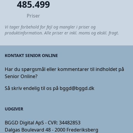
485.499
Priser
Vi tager forbehold for fejl og mangler i priser og
produktinformation. Alle priser er inkl. moms og ekskl. fragt.
KONTAKT SENIOR ONLINE
Har du spørgsmål eller kommentarer til indholdet på
Senior Online?
Så skriv endelig til os på
bggd@bggd.dk
UDGIVER
BGGD Digital ApS - CVR: 34482853
Dalgas Boulevard 48 - 2000 Frederiksberg