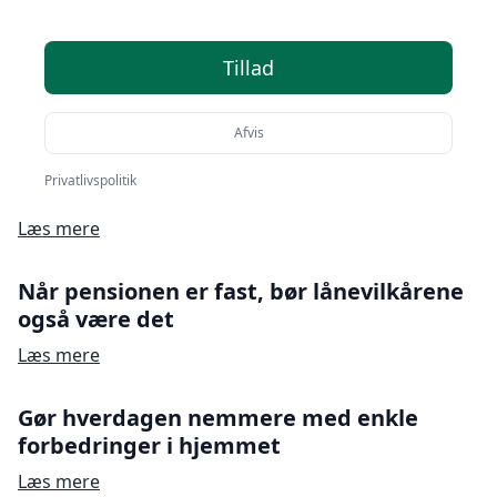
Tillad
Afvis
Indboforsikring – sikring af hjemmets
Privatlivspolitik
værdier for ældre
Læs mere
Når pensionen er fast, bør lånevilkårene
også være det
Læs mere
Gør hverdagen nemmere med enkle
forbedringer i hjemmet
Læs mere