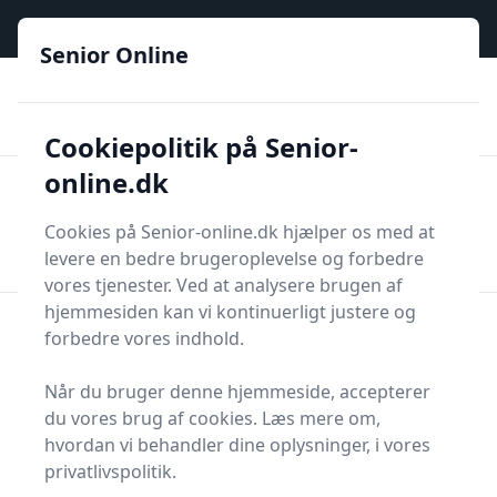
Senior Online - Din trygge guide til den digitale hverdag
Senior Online
🟢
🏆
📣
De billigste priser
6 kategorier
Priser tjekkes hver dag
🚛
🏵️
Lynhurtig levering
288 forskellige produkttyper
Cookiepolitik på Senior-
online.dk
Senior Online
Men
Søg
Cookies på Senior-online.dk hjælper os med at
Søg
levere en bedre brugeroplevelse og forbedre
vores tjenester. Ved at analysere brugen af
Blog
hjemmesiden kan vi kontinuerligt justere og
forbedre vores indhold.
Se alle 16 indlæg i kategorien Blog på Senior Online
Når du bruger denne hjemmeside, accepterer
du vores brug af cookies. Læs mere om,
hvordan vi behandler dine oplysninger, i vores
privatlivspolitik.