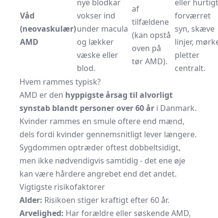
nye blodkar
eller hurtig
af
Våd
vokser ind
forværret
tilfældene
(neovaskulær)
under macula
syn, skæve
(kan opstå
AMD
og lækker
linjer, mørk
oven på
væske eller
pletter
tør AMD).
blod.
centralt.
Hvem rammes typisk?
AMD er den
hyppigste årsag til alvorligt
synstab blandt personer over 60 år
i Danmark.
Kvinder rammes en smule oftere end mænd,
dels fordi kvinder gennemsnitligt lever længere.
Sygdommen optræder oftest dobbelt­s­idigt,
men ikke nødvendigvis samtidig - det ene øje
kan være hårdere angrebet end det andet.
Vigtigste risikofaktorer
Alder:
Risikoen stiger kraftigt efter 60 år.
Arvelighed:
Har forældre eller søskende AMD,