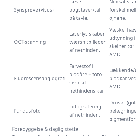
Læse
Nedsat ska
Synsprøve (visus)
bogstaver/tal
forskel me
på tavle.
øjnene.
Væske, hæve
Laserlys skaber
udtynding i
OCT-scanning
tværsnitbilleder
skelner tør
af nethinden.
AMD.
Farvestof i
Lækkende/
blodåre + foto-
Fluorescensangiografi
blodkar ve
serie af
AMD.
nethindens kar.
Druser (gul
Fotografering
Fundusfoto
belægninge
af nethinden.
pigmentfor
Forebyggelse & daglig støtte