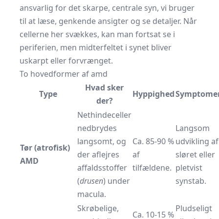
ansvarlig for det skarpe, centrale syn, vi bruger
til at læse, genkende ansigter og se detaljer. Når
cellerne her svækkes, kan man fortsat se i
periferien, men midterfeltet i synet bliver
uskarpt eller forvrænget.
To hovedformer af amd
Hvad sker
Type
Hyppighed
Symptome
der?
Nethindeceller
nedbrydes
Langsom
langsomt, og
Ca. 85-90 %
udvikling af
Tør (atrofisk)
der aflejres
af
sløret eller
AMD
affaldsstoffer
tilfældene.
pletvist
(
drusen
) under
synstab.
macula.
Skrøbelige,
Pludseligt
Ca. 10-15 %