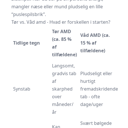
mangler næse eller mund pludselig en lille
“puslespilsbrik”.
Tør vs. Våd amd - Hvad er forskellen i starten?
Tør AMD
Våd AMD (ca.
(ca. 85 %
Tidlige tegn
15 % af
af
tilfældene)
tilfældene)
Langsomt,
gradvis tab
Pludseligt eller
af
hurtigt
Synstab
skarphed
fremadskridende
over
tab - ofte
måneder/
dage/uger
år
Svært bølgede
Kan