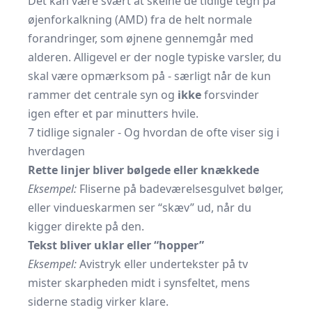
Det kan være svært at skelne de tidlige tegn på
øjenforkalkning (AMD) fra de helt normale
forandringer, som øjnene gennemgår med
alderen. Alligevel er der nogle typiske varsler, du
skal være opmærksom på - særligt når de kun
rammer det centrale syn og
ikke
forsvinder
igen efter et par minutters hvile.
7 tidlige signaler - Og hvordan de ofte viser sig i
hverdagen
Rette linjer bliver bølgede eller knækkede
Eksempel:
Fliserne på badeværelsesgulvet bølger,
eller vindueskarmen ser “skæv” ud, når du
kigger direkte på den.
Tekst bliver uklar eller “hopper”
Eksempel:
Avistryk eller undertekster på tv
mister skarpheden midt i synsfeltet, mens
siderne stadig virker klare.