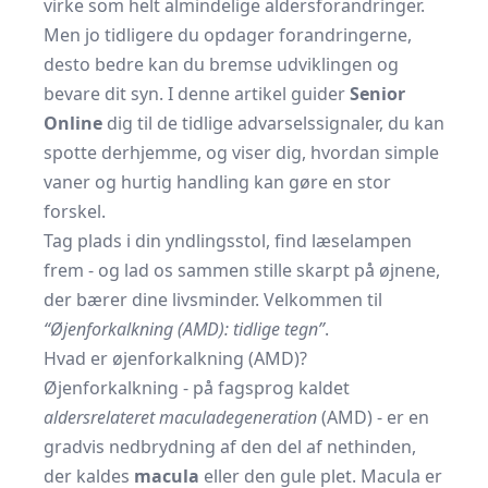
virke som helt almindelige aldersforandringer.
Men jo tidligere du opdager forandringerne,
desto bedre kan du bremse udviklingen og
bevare dit syn. I denne artikel guider
Senior
Online
dig til de tidlige advarselssignaler, du kan
spotte derhjemme, og viser dig, hvordan simple
vaner og hurtig handling kan gøre en stor
forskel.
Tag plads i din yndlingsstol, find læselampen
frem - og lad os sammen stille skarpt på øjnene,
der bærer dine livsminder. Velkommen til
“Øjenforkalkning (AMD): tidlige tegn”
.
Hvad er øjenforkalkning (AMD)?
Øjenforkalkning - på fagsprog kaldet
aldersrelateret maculadegeneration
(AMD) - er en
gradvis nedbrydning af den del af nethinden,
der kaldes
macula
eller den gule plet. Macula er