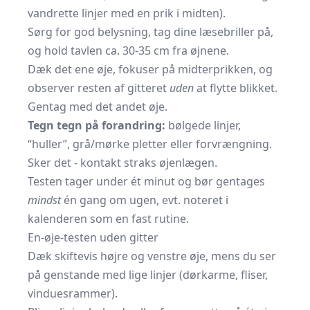
vandrette linjer med en prik i midten).
Sørg for god belysning, tag dine læsebriller på,
og hold tavlen ca. 30-35 cm fra øjnene.
Dæk det ene øje, fokuser på midterprikken, og
observer resten af gitteret
uden
at flytte blikket.
Gentag med det andet øje.
Tegn tegn på forandring:
bølgede linjer,
“huller”, grå/mørke pletter eller forvrængning.
Sker det - kontakt straks øjenlægen.
Testen tager under ét minut og bør gentages
mindst
én gang om ugen, evt. noteret i
kalenderen som en fast rutine.
En-øje-testen uden gitter
Dæk skiftevis højre og venstre øje, mens du ser
på genstande med lige linjer (dørkarme, fliser,
vinduesrammer).