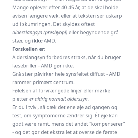
Mange oplever efter 40-45 år, at de skal holde
avisen længere væk, eller at teksten ser uskarp
ud i skumringen. Det skyldes oftest
alderslangsyn (presbyopi)
eller begyndende grå
stær, og
ikke
AMD.
Forskellen er
:
Alderslangsyn forbedres straks, når du bruger
læsebriller - AMD gør ikke.
Grå stær påvirker hele synsfeltet diffust - AMD
rammer primært centrum.
Følelsen af forvrængede linjer eller mørke
pletter
er aldrig normalt alderssyn
.
Er du i tvivl, så dæk det ene øje ad gangen og
test, om symptomerne ændrer sig. Ét øje kan
godt være ramt, mens det andet “kompenserer”
- og det gør det ekstra let at overse de første