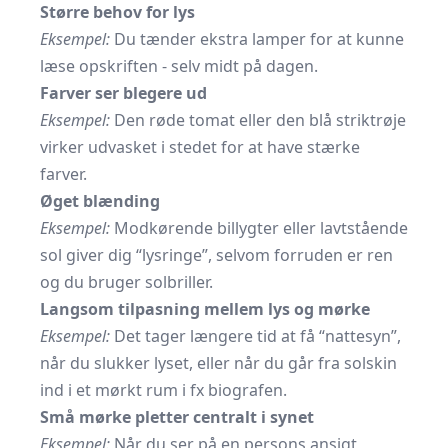
Større behov for lys
Eksempel:
Du tænder ekstra lamper for at kunne
læse opskriften - selv midt på dagen.
Farver ser blegere ud
Eksempel:
Den røde tomat eller den blå striktrøje
virker udvasket i stedet for at have stærke
farver.
Øget blænding
Eksempel:
Modkørende billygter eller lavtstående
sol giver dig “lysringe”, selvom forruden er ren
og du bruger solbriller.
Langsom tilpasning mellem lys og mørke
Eksempel:
Det tager længere tid at få “nattesyn”,
når du slukker lyset, eller når du går fra solskin
ind i et mørkt rum i fx biografen.
Små mørke pletter centralt i synet
Eksempel:
Når du ser på en persons ansigt,