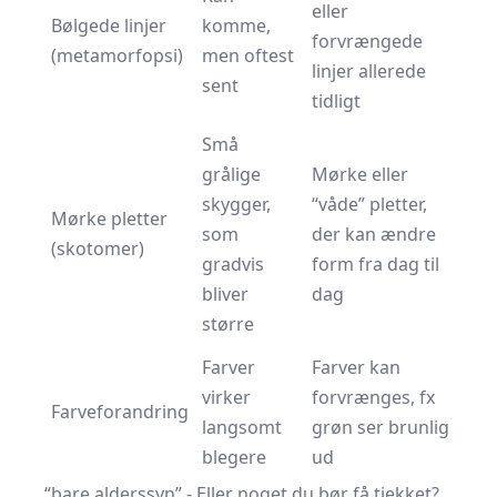
eller
Bølgede linjer
komme,
forvrængede
(metamorfopsi)
men oftest
linjer allerede
sent
tidligt
Små
grålige
Mørke eller
skygger,
“våde” pletter,
Mørke pletter
som
der kan ændre
(skotomer)
gradvis
form fra dag til
bliver
dag
større
Farver
Farver kan
virker
forvrænges, fx
Farveforandring
langsomt
grøn ser brunlig
blegere
ud
“bare alderssyn” - Eller noget du bør få tjekket?