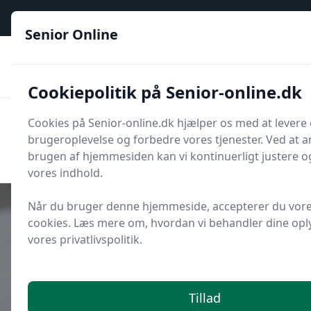
Senior Online - Din trygge guide til den digitale hverdag
Senior Online
🟢
🏆
📣
De billigste priser
6 kategorier
Priser tjekkes hver dag
🚛
🏵️
Lynhurtig levering
288 forskellige produkttyper
Cookiepolitik på Senior-online.dk
Senior Online
Cookies på Senior-online.dk hjælper os med at levere
Men
brugeroplevelse og forbedre vores tjenester. Ved at a
Søg
Søg
brugen af hjemmesiden kan vi kontinuerligt justere o
vores indhold.
Når du bruger denne hjemmeside, accepterer du vore
cookies. Læs mere om, hvordan vi behandler dine oply
vores privatlivspolitik.
Udgivet i
Sundhed
Øjenforkalkning (AMD): tidlige
tegn
Tillad