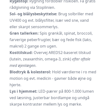
Rygestop:
Rygning fordobler risikoen. Få gratis
rådgivning via
Stoplinien
.
Sol- og blålysbeskyttelse:
Brug solbriller med
UV400 og evt. blålysfilter, især ved sne, vand
eller skarpt sensommerlys.
Grøn tallerken:
Spis grønkål, spinat, broccoli,
farverige peberfrugter, bær og fede fisk (laks,
makrel) 2 gange om ugen.
Kosttilskud:
Overvej AREDS2-baseret tilskud
(lutein, zeaxanthin, omega-3, zink)
efter aftale
med øjenlægen
.
Blodtryk & kolesterol:
Hold værdierne i ro med
motion og evt. medicin - gavner både øjne og
hjerte.
Lys i hjemmet:
LED-pærer på 800-1.000 lumen
ved læsning, justerbar bordlampe og undgå
skarpe kontraster mellem lys og mørke.