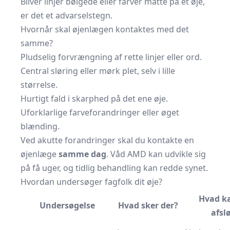
Bliver linjer bølgede eller farver matte på ét øje,
er det et advarselstegn.
Hvornår skal øjenlægen kontaktes med det
samme?
Pludselig forvrængning af rette linjer eller ord.
Central sløring eller mørk plet, selv i lille
størrelse.
Hurtigt fald i skarphed på det ene øje.
Uforklarlige farveforandringer eller øget
blænding.
Ved akutte forandringer skal du kontakte en
øjenlæge
samme dag
. Våd AMD kan udvikle sig
på få uger, og tidlig behandling kan redde synet.
Hvordan undersøger fagfolk dit øje?
Hvad k
Undersøgelse
Hvad sker der?
afsl