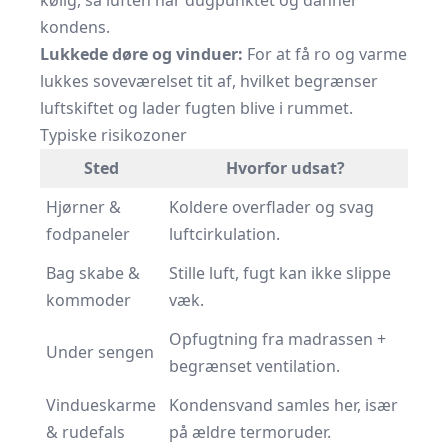
kølig, så luften når dugpunktet og danner
kondens.
Lukkede døre og vinduer:
For at få ro og varme
lukkes soveværelset tit af, hvilket begrænser
luftskiftet og lader fugten blive i rummet.
Typiske risikozoner
Sted
Hvorfor udsat?
Hjørner &
Koldere overflader og svag
fodpaneler
luftcirkulation.
Bag skabe &
Stille luft, fugt kan ikke slippe
kommoder
væk.
Opfugtning fra madrassen +
Under sengen
begrænset ventilation.
Vindueskarme
Kondensvand samles her, især
& rudefals
på ældre termoruder.