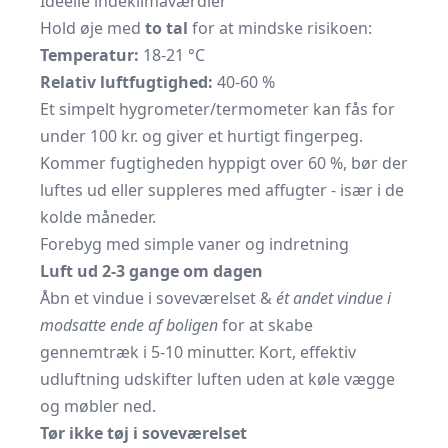
Ideelle indeklimaværdier
Hold øje med
to tal
for at mindske risikoen:
Temperatur:
18-21 °C
Relativ luftfugtighed:
40-60 %
Et simpelt hygrometer/termometer kan fås for
under 100 kr. og giver et hurtigt fingerpeg.
Kommer fugtigheden hyppigt over 60 %, bør der
luftes ud eller suppleres med affugter - især i de
kolde måneder.
Forebyg med simple vaner og indretning
Luft ud 2-3 gange om dagen
Åbn et vindue i soveværelset &
ét andet vindue i
modsatte ende af boligen
for at skabe
gennemtræk i 5-10 minutter. Kort, effektiv
udluftning udskifter luften uden at køle vægge
og møbler ned.
Tør ikke tøj i soveværelset