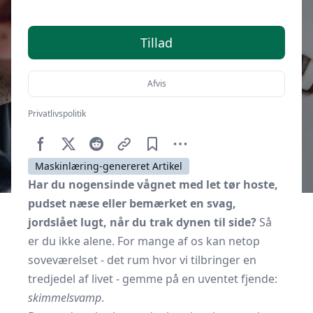
Tillad
Afvis
Privatlivspolitik
Af
Senior Online
30. oktober 2025
Maskinlæring-genereret Artikel
Har du nogensinde vågnet med let tør hoste,
pudset næse eller bemærket en svag,
jordslået lugt, når du trak dynen til side?
Så
er du ikke alene. For mange af os kan netop
soveværelset - det rum hvor vi tilbringer en
tredjedel af livet - gemme på en uventet fjende:
skimmelsvamp
.