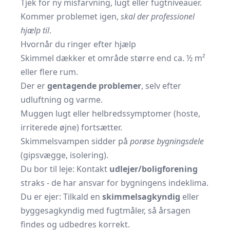
Tjek for ny misfarvning, lugt eller fugtniveauer.
Kommer problemet igen,
skal der professionel
hjælp til
.
Hvornår du ringer efter hjælp
Skimmel dækker et område større end ca. ½ m²
eller flere rum.
Der er
gentagende problemer
, selv efter
udluftning og varme.
Muggen lugt eller helbredssymptomer (hoste,
irriterede øjne) fortsætter.
Skimmelsvampen sidder på
porøse bygningsdele
(gipsvægge, isolering).
Du bor til leje: Kontakt
udlejer/boligforening
straks - de har ansvar for bygningens indeklima.
Du er ejer: Tilkald en
skimmelsagkyndig
eller
byggesagkyndig med fugtmåler, så årsagen
findes og udbedres korrekt.