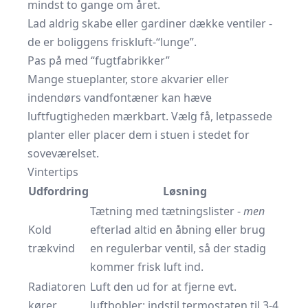
mindst to gange om året.
Lad aldrig skabe eller gardiner dække ventiler -
de er bolig­gens friskluft-“lunge”.
Pas på med “fugt­fabrikker”
Mange stueplanter, store akvarier eller
indendørs vand­fontæner kan hæve
luftfugtigheden mærkbart. Vælg få, let­passede
planter eller placer dem i stuen i stedet for
soveværelset.
Vintertips
Udfordring
Løsning
Tætning med tætningslister -
men
Kold
efterlad altid en åbning eller brug
trækvind
en regulerbar ventil, så der stadig
kommer frisk luft ind.
Radiatoren
Luft den ud for at fjerne evt.
kører
luftbobler; indstil termostaten til 3-4