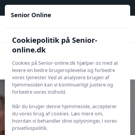
Senior Online - Din trygge guide til den digitale hverdag
Senior Online
🟢
🏆
📣
De billigste priser
6 kategorier
Priser tjekkes hver dag
🚛
🏵️
Lynhurtig levering
288 forskellige produkttyper
Cookiepolitik på Senior-
online.dk
Senior Online
Men
Søg
Cookies på Senior-online.dk hjælper os med at
Søg
levere en bedre brugeroplevelse og forbedre
vores tjenester. Ved at analysere brugen af
hjemmesiden kan vi kontinuerligt justere og
forbedre vores indhold.
Når du bruger denne hjemmeside, accepterer
Udgivet i
Bolig
du vores brug af cookies. Læs mere om,
Sådan undgår du skimmelsvamp i
hvordan vi behandler dine oplysninger, i vores
soveværelset
privatlivspolitik.