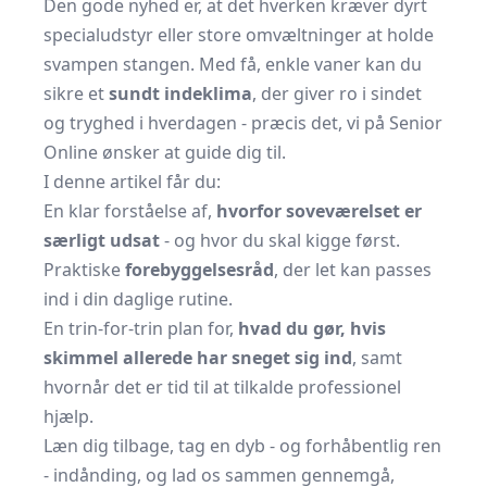
Den gode nyhed er, at det hverken kræver dyrt
specialudstyr eller store omvæltninger at holde
svampen stangen. Med få, enkle vaner kan du
sikre et
sundt indeklima
, der giver ro i sindet
og tryghed i hverdagen - præcis det, vi på Senior
Online ønsker at guide dig til.
I denne artikel får du:
En klar forståelse af,
hvorfor soveværelset er
særligt udsat
- og hvor du skal kigge først.
Praktiske
forebyggelsesråd
, der let kan passes
ind i din daglige rutine.
En trin-for-trin plan for,
hvad du gør, hvis
skimmel allerede har sneget sig ind
, samt
hvornår det er tid til at tilkalde professionel
hjælp.
Læn dig tilbage, tag en dyb - og forhåbentlig ren
- indånding, og lad os sammen gennemgå,