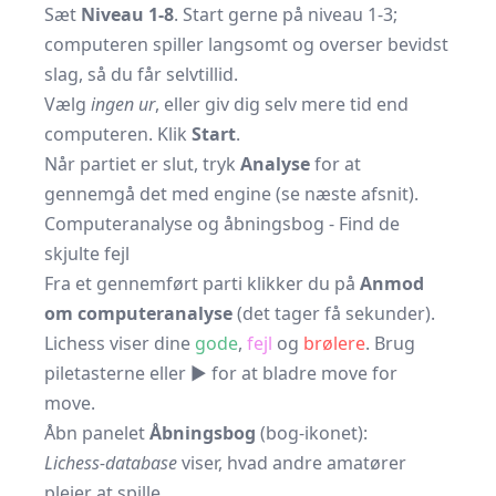
Sæt
Niveau 1-8
. Start gerne på niveau 1-3;
computeren spiller langsomt og overser bevidst
slag, så du får selvtillid.
Vælg
ingen ur
, eller giv dig selv mere tid end
computeren. Klik
Start
.
Når partiet er slut, tryk
Analyse
for at
gennemgå det med engine (se næste afsnit).
Computeranalyse og åbningsbog - Find de
skjulte fejl
Fra et gennemført parti klikker du på
Anmod
om computeranalyse
(det tager få sekunder).
Lichess viser dine
gode
,
fejl
og
brølere
. Brug
piletasterne eller ▶ for at bladre move for
move.
Åbn panelet
Åbningsbog
(bog-ikonet):
Lichess-database
viser, hvad andre amatører
plejer at spille.