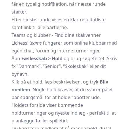
får en tydelig notifikation, når næste runde
starter.
Efter sidste runde vises en klar resultatliste
samt link til alle partierne.
Teams og klubber - Find dine skakvenner
Lichess’
teams
fungerer som online klubber med
egen chat, forum og interne turneringer.
Åbn
Fællesskab > Hold
og brug søgefeltet. Skriv
fx “Danmark”, “Senior”, “Skoleskak” eller dit
bynavn.
Klik på et hold, læs beskrivelsen, og tryk
Bliv
medlem
. Nogle hold kræver, at du svarer på et
par spørgsmål for at holde robotter ude.
Holdets forside viser kommende
holdturneringer og nyeste indlæg - perfekt til at
planlægge fælles spilletid.
Du kan være medlem af så mange hold, du vil,