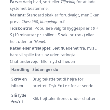
Farve:
Vælg hvid, sort eller
Tilfældig
for at lade
systemet bestemme.
Variant:
Standard skak er forudvalgt, men I kan
prøve
Chess960
,
Kongejagt
m.fl.
Tidskontrol:
Populære valg til hyggespil er
10 +
5
(10 minutter pr. spiller + 5 sek. pr. træk) eller
helt uden ur
(None)
.
Rated eller afslappet:
Sæt fluebenet fra, hvis I
bare vil spille for sjov uden ratingtal.
Chat undervejs - Eller nyd stilheden
Handling
Sådan gør du
Skriv en
Brug tekstfeltet til højre for
hilsen
brættet. Tryk
for at sende.
Enter
Slå lyde
Klik højttaler-ikonet under chatten.
fra/til