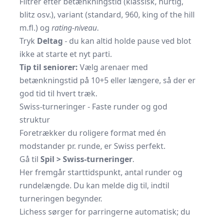
Filtrér efter betænkningstid (klassisk, hurtig,
blitz osv.), variant (standard, 960, king of the hill
m.fl.) og
rating-niveau
.
Tryk
Deltag
- du kan altid holde pause ved blot
ikke at starte et nyt parti.
Tip til seniorer:
Vælg arenaer med
betænkningstid på 10+5 eller længere, så der er
god tid til hvert træk.
Swiss-turneringer - Faste runder og god
struktur
Foretrækker du roligere format med én
modstander pr. runde, er Swiss perfekt.
Gå til
Spil > Swiss-turneringer
.
Her fremgår starttidspunkt, antal runder og
rundelængde. Du kan melde dig til, indtil
turneringen begynder.
Lichess sørger for parringerne automatisk; du