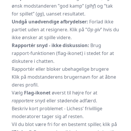
ønsk modstanderen ”god kamp” (
glhf
) og ”tak
for spillet” (
gg
), uanset resultatet.
Undgå unødvendige afbrydelser:
Forlad ikke
partiet uden at resignere. Klik på ”
Op giv
” hvis du
ikke ønsker at spille videre.
Rapportér snyd - ikke diskussion:
Brug
rapport-funktionen (flag-ikonet) i stedet for at
diskutere i chatten.
Rapportér eller bloker ubehagelige brugere
Klik på modstanderens brugernavn for at åbne
deres profil.
Vælg
Flag-ikonet
øverst til højre for at
rapportere
snyd eller stødende adfærd.
Beskriv kort problemet - Lichess’ frivillige
moderatorer tager sig af resten.
Vil du blot være fri for en bestemt spiller, klik på