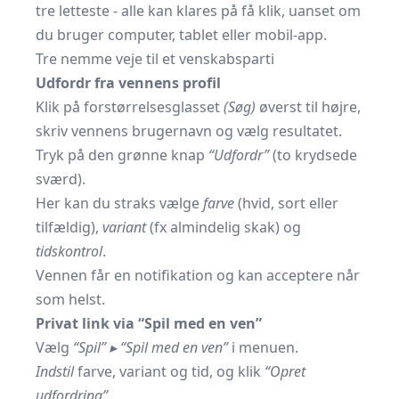
tre letteste - alle kan klares på få klik, uanset om
du bruger computer, tablet eller mobil-app.
Tre nemme veje til et venskabsparti
Udfordr fra vennens profil
Klik på forstørrelsesglasset
(Søg)
øverst til højre,
skriv vennens brugernavn og vælg resultatet.
Tryk på den grønne knap
“Udfordr”
(to krydsede
sværd).
Her kan du straks vælge
farve
(hvid, sort eller
tilfældig),
variant
(fx almindelig skak) og
tidskontrol
.
Vennen får en notifikation og kan acceptere når
som helst.
Privat link via “Spil med en ven”
Vælg
“Spil” ▸ “Spil med en ven”
i menuen.
Indstil
farve, variant og tid, og klik
“Opret
udfordring”
.