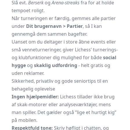
Slå evt.
Berserk
og
Arena-streaks
fra for at holde
tempoet roligt.
Når turneringen er færdig, gemmes alle partier
under
Dit brugernavn > Partier
, så I kan
gennemgå dem sammen bagefter.
Uanset om du deltager i store åbne events eller
små venneturneringer, giver Lichess’ turnerings-
og klubfunktioner dig mulighed for både
social
hygge
og
skaklig udfordring
- helt gratis og
uden reklamer.
Sikkerhed, privatliv og gode seniortips til en
behagelig oplevelse
Ingen hjælpemidler:
Lichess tillader ikke brug
af skak-motorer eller analyseværktøjer, mens
man spiller. Det gælder også ”lige et hurtigt kig”
på mobilen.
Respektfuld tone:
Skriv høfligt i chatten, og