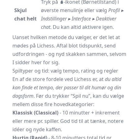
Tryk på
♞
-ikonet (Børnetilstand) i
Skjul
øverste menulinje eller vælg
Profil ▸
chat helt
Indstillinger ▸ Interface ▸ Deaktiver
chat
. Du kan altid aktivere igen.
Uanset hvilken metode du vælger, er det let at
mødes på Lichess. Aftal blot tidspunkt, send
udfordringen - og nyd skakken sammen, selvom
I sidder hver for sig.
Spiltyper og tid: vælg tempo, rating og regler
En af de store fordele ved Lichess er, at
du altid
kan finde et tempo, der passer til dit humør og din
dagsform
. Før du trykker “Spil nu”, kan du vælge
mellem disse fire hovedkategorier:
Klassisk (Classical)
- 10 minutter + inkrement
eller mere pr. spiller. God tid til at tænke, notere
idéer og nyde kaffen.
Hurtig (Rapid)
- 8-10 minutters total tid pr.