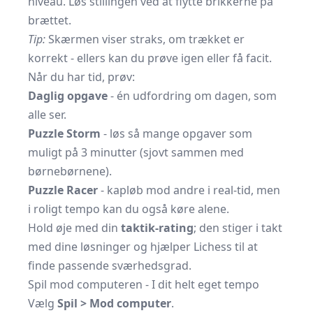
niveau. Løs stillingen ved at flytte brikkerne på
brættet.
Tip:
Skærmen viser straks, om trækket er
korrekt - ellers kan du prøve igen eller få facit.
Når du har tid, prøv:
Daglig opgave
- én udfordring om dagen, som
alle ser.
Puzzle Storm
- løs så mange opgaver som
muligt på 3 minutter (sjovt sammen med
børnebørnene).
Puzzle Racer
- kapløb mod andre i real-tid, men
i roligt tempo kan du også køre alene.
Hold øje med din
taktik-rating
; den stiger i takt
med dine løsninger og hjælper Lichess til at
finde passende sværhedsgrad.
Spil mod computeren - I dit helt eget tempo
Vælg
Spil > Mod computer
.