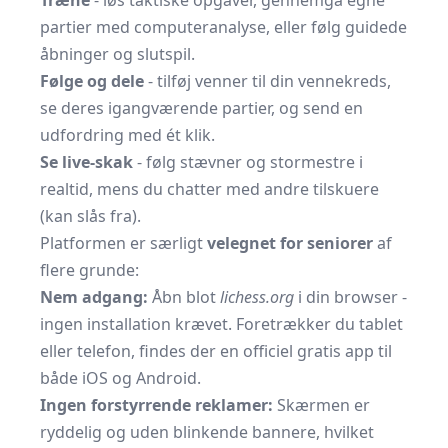
Træne
- løs taktiske opgaver, gennemgå egne
partier med computeranalyse, eller følg guidede
åbninger og slutspil.
Følge og dele
- tilføj venner til din vennekreds,
se deres igangværende partier, og send en
udfordring med ét klik.
Se live-skak
- følg stævner og stormestre i
realtid, mens du chatter med andre tilskuere
(kan slås fra).
Platformen er særligt
velegnet for seniorer
af
flere grunde:
Nem adgang:
Åbn blot
lichess.org
i din browser -
ingen installation krævet. Foretrækker du tablet
eller telefon, findes der en officiel gratis app til
både iOS og Android.
Ingen forstyrrende reklamer:
Skærmen er
ryddelig og uden blinkende bannere, hvilket