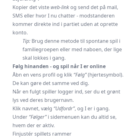
Kopier det viste
web-link
og send det på mail,
SMS eller hvor I nu chatter - modstanderen
kommer direkte ind i partiet uden at oprette
konto.
Tip:
Brug denne metode til spontane spil i
familiegroepen eller med naboen, der lige
skal lokkes i gang.
Følg hinanden - og spil når I er online
Åbn en vens profil og klik
“Følg”
(hjertesymbol).
De kan gøre det samme ved dig.
Når en fulgt spiller logger ind, ser du et grønt
lys ved deres brugernavn.
Klik navnet, vælg
“Udfordr”
, og I er i gang.
Under
“Følger”
i sidemenuen kan du altid se,
hvem der er aktiv.
Finjustér spillets rammer