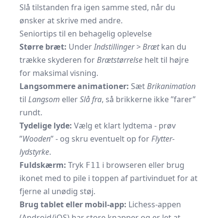
Slå tilstanden fra igen samme sted, når du
ønsker at skrive med andre.
Seniortips til en behagelig oplevelse
Større bræt:
Under
Indstillinger > Bræt
kan du
trække skyderen for
Brætstørrelse
helt til højre
for maksimal visning.
Langsommere animationer:
Sæt
Brikanimation
til
Langsom
eller
Slå fra
, så brikkerne ikke ”farer”
rundt.
Tydelige lyde:
Vælg et klart lydtema - prøv
”
Wooden
” - og skru eventuelt op for
Flytter-
lydstyrke
.
Fuldskærm:
Tryk
i browseren eller brug
F11
ikonet med to pile i toppen af partivinduet for at
fjerne al unødig støj.
Brug tablet eller mobil-app:
Lichess-appen
(Android/iOS) har store knapper og er let at