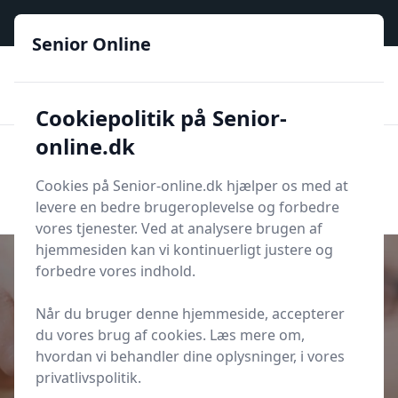
Senior Online - Din trygge guide til den digitale hverdag
Senior Online
🟢
🏆
📣
De billigste priser
6 kategorier
Priser tjekkes hver dag
🚛
🏵️
Lynhurtig levering
288 forskellige produkttyper
Cookiepolitik på Senior-
online.dk
Senior Online
Men
Søg
Cookies på Senior-online.dk hjælper os med at
Søg
levere en bedre brugeroplevelse og forbedre
vores tjenester. Ved at analysere brugen af
hjemmesiden kan vi kontinuerligt justere og
forbedre vores indhold.
Når du bruger denne hjemmeside, accepterer
Udgivet i
Underholdning
du vores brug af cookies. Læs mere om,
Spil skak online med vennerne på
hvordan vi behandler dine oplysninger, i vores
Lichess
privatlivspolitik.