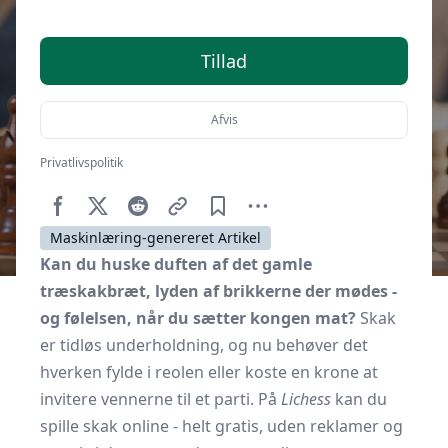
Tillad
Afvis
Privatlivspolitik
Af
Senior Online
14. marts 2026
Maskinlæring-genereret Artikel
Kan du huske duften af det gamle
træskakbræt, lyden af brikkerne der mødes -
og følelsen, når du sætter kongen mat?
Skak
er tidløs underholdning, og nu behøver det
hverken fylde i reolen eller koste en krone at
invitere vennerne til et parti. På
Lichess
kan du
spille skak online - helt gratis, uden reklamer og