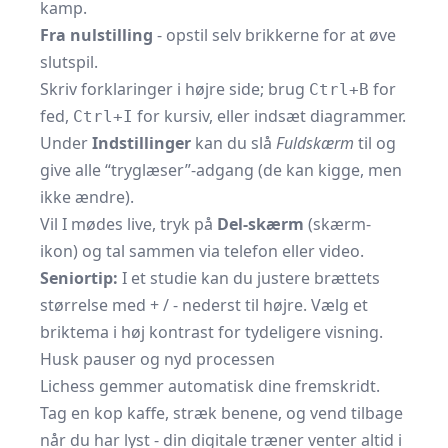
kamp.
Fra nulstilling
- opstil selv brikkerne for at øve
slutspil.
Skriv forklaringer i højre side; brug
for
Ctrl+B
fed,
for kursiv, eller indsæt diagrammer.
Ctrl+I
Under
Indstillinger
kan du slå
Fuldskærm
til og
give alle “tryglæser”-adgang (de kan kigge, men
ikke ændre).
Vil I mødes live, tryk på
Del-skærm
(skærm-
ikon) og tal sammen via telefon eller video.
Seniortip:
I et studie kan du justere brættets
størrelse med + / - nederst til højre. Vælg et
briktema i høj kontrast for tydeligere visning.
Husk pauser og nyd processen
Lichess gemmer automatisk dine fremskridt.
Tag en kop kaffe, stræk benene, og vend tilbage
når du har lyst - din digitale træner venter altid i