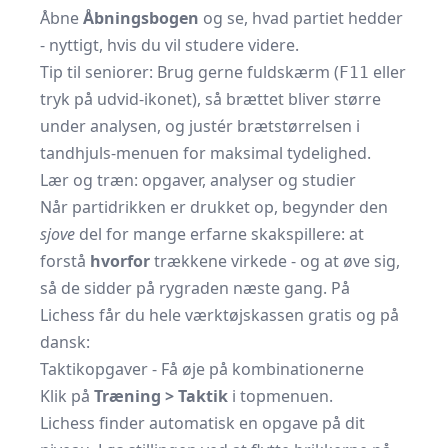
Åbne
Åbningsbogen
og se, hvad partiet hedder
- nyttigt, hvis du vil studere videre.
Tip til seniorer: Brug gerne fuldskærm (
eller
F11
tryk på udvid-ikonet), så brættet bliver større
under analysen, og justér brætstørrelsen i
tandhjuls-menuen for maksimal tydelighed.
Lær og træn: opgaver, analyser og studier
Når partidrikken er drukket op, begynder den
sjove
del for mange erfarne skakspillere: at
forstå
hvorfor
trækkene virkede - og at øve sig,
så de sidder på rygraden næste gang. På
Lichess får du hele værktøjskassen gratis og på
dansk:
Taktikopgaver - Få øje på kombinationerne
Klik på
Træning > Taktik
i topmenuen.
Lichess finder automatisk en opgave på dit