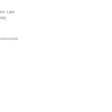
ies. Læs
tik.
ivatlivspolitik