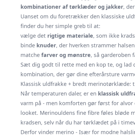
kombinationer af tørklæder og jakker
, de
Uanset om du foretrækker den klassiske uldf
finder du her simple greb til at:
vælge det
rigtige materiale
, som ikke krads
binde
knuder
, der hverken strammer halsen e
matche
farver og mønstre
, så garderoben få
Sæt dig godt til rette med en kop te, og lad
kombination, der gør dine efterårsture varm
Klassisk uldfrakke + bredt merinotørklæde: 
Når temperaturen daler, er en
klassisk uldf
varm på - men komforten gør først for alvor e
looket. Merinouldens fine fibre føles bløde 
kradsen, selv når du har tørklædet på i timev
Derfor vinder merino - Især for modne halsli