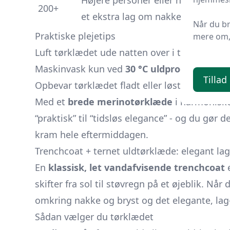
Højere personer eller hvis du øns
200+
et ekstra lag om nakken
Når du b
Praktiske plejetips
mere om, 
Luft tørklædet ude natten over i tørvejr - mer
Maskinvask kun ved
30 °C uldprogram
med u
Tillad
Opbevar tørklædet fladt eller løst rullet; und
Med et
brede merinotørklæde
i harmoniske 
“praktisk” til “tidsløs elegance” - og du gør
kram hele eftermiddagen.
Trenchcoat + ternet uldtørklæde: elegant lag
En
klassisk, let vandafvisende trenchcoat
e
skifter fra sol til støvregn på et øjeblik. Når 
omkring nakke og bryst og det elegante, lag
Sådan vælger du tørklædet