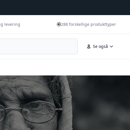
🏵️
ig levering
288 forskellige produkttyper
Se også