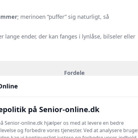
rammer
; merinoen “puffer” sig naturligt, så
r lange ender, der kan fanges i lynlåse, bilseler eller
Fordele
Online
ller
Let at styre; ender sidder pænt under frakken
politik på Senior-online.dk
m
Kan bindes i Paris-knude
og
en løs “wrap” uden
å Senior-online.dk hjælper os med at levere en bedre
at hænge i vejen
evelse og forbedre vores tjenester. Ved at analysere bruge
en kan vi kontinuerligt justere og forbedre vores indhold.