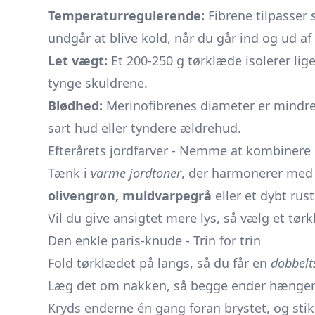
Temperaturregulerende:
Fibrene tilpasser
undgår at blive kold, når du går ind og ud af 
Let vægt:
Et 200-250 g tørklæde isolerer lig
tynge skuldrene.
Blødhed:
Merinofibrenes diameter er mindre 
sart hud eller tyndere ældrehud.
Efterårets jordfarver - Nemme at kombinere
Tænk i
varme jordtoner
, der harmonerer med
olivengrøn, muldvarpegrå
eller et dybt rus
Vil du give ansigtet mere lys, så vælg et tø
Den enkle paris-knude - Trin for trin
Fold tørklædet på langs, så du får en
dobbelt
Læg det om nakken, så begge ender hænger
Kryds enderne én gang foran brystet, og sti