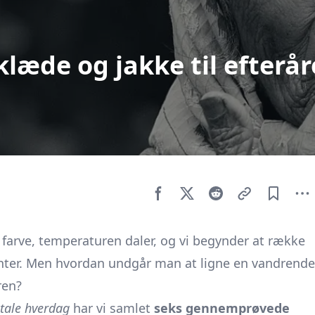
læde og jakke til efterår
 farve, temperaturen daler, og vi begynder at række
pynter. Men hvordan undgår man at ligne en vandrende
ren?
itale hverdag
har vi samlet
seks gennemprøvede