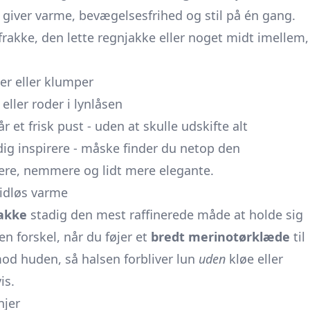
r giver varme, bevægelsesfrihed og stil på én gang.
rakke, den lette regnjakke eller noget midt imellem,
er eller klumper
ller roder i lynlåsen
r et frisk pust - uden at skulle udskifte alt
 dig inspirere - måske finder du netop den
ere, nemmere og lidt mere elegante.
tidløs varme
rakke
stadig den mest raffinerede måde at holde sig
n forskel, når du føjer et
bredt merinotørklæde
til
mod huden, så halsen forbliver lun
uden
kløe eller
is.
njer