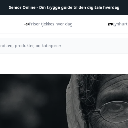
Senior Online - Din trygge guide til den digitale hverdag
📣
🚛
Priser tjekkes hver dag
Lynhurt