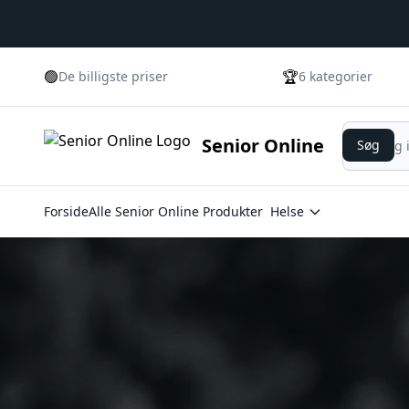
🟢
🏆
De billigste priser
6 kategorier
Søg
Senior Online
Søg
Forside
Alle Senior Online Produkter
Helse