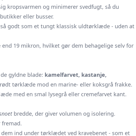
 sig kropsvarmen og minimerer svedfugt, så du
butikker eller busser.
eså godt som et tungt klassisk uldtørklæde - uden at
end 19 mikron, hvilket gør dem behagelige selv for
 de gyldne blade:
kamelfarvet, kastanje,
trødt tørklæde mod en marine- eller koksgrå frakke.
rklæde med en smal lysegrå eller cremefarvet kant.
snoet
bredde, der giver volumen og isolering.
 fremad.
k dem ind under tørklædet ved kravebenet - som et