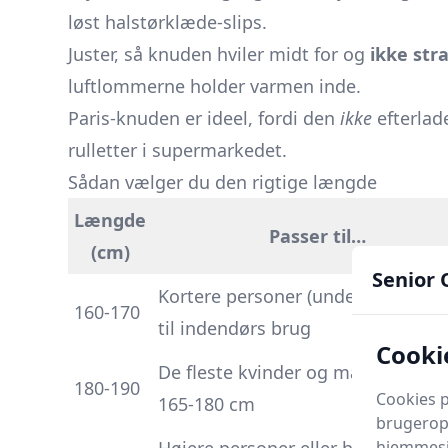
løst halstørklæde-slips.
Juster, så knuden hviler midt for og
ikke st
luftlommerne holder varmen inde.
Paris-knuden er ideel, fordi den
ikke
efterlade
rulletter i supermarkedet.
Sådan vælger du den rigtige længde
Længde
Passer til…
(cm)
Senior 
Kortere personer (under 165 cm) e
160-170
til indendørs brug
Cookie
De fleste kvinder og mænd melle
180-190
Cookies p
165-180 cm
brugeropl
hjemmesid