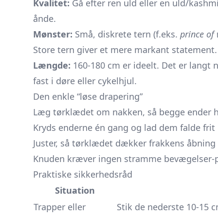
Kvalitet:
Gå efter ren uld eller en uld/kashm
ånde.
Mønster:
Små, diskrete tern (f.eks.
prince of
Store tern giver et mere markant statement.
Længde:
160-180 cm er ideelt. Det er langt n
fast i døre eller cykelhjul.
Den enkle “løse drapering”
Læg tørklædet om nakken, så begge ender hæ
Kryds enderne én gang og lad dem falde frit 
Juster, så tørklædet dækker frakkens åbnin
Knuden kræver ingen stramme bevægelser-per
Praktiske sikkerhedsråd
Situation
Trapper eller
Stik de nederste 10-15 c