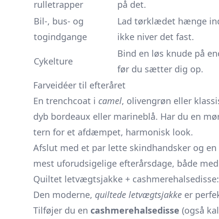
rulletrapper
på det.
Bil-, bus- og
Lad tørklædet hænge indv
togindgange
ikke niver det fast.
Bind en løs knude på en
Cykelture
før du sætter dig op.
Farveidéer til efteråret
En trenchcoat i
camel
, olivengrøn eller klass
dyb bordeaux eller marineblå. Har du en mør
tern for et afdæmpet, harmonisk look.
Afslut med et par lette skindhandsker og en p
mest uforudsigelige efterårsdage, både med 
Quiltet letvægtsjakke + cashmerehalsediss
Den moderne,
quiltede letvægtsjakke
er perfek
Tilføjer du en
cashmerehalsedisse
(også kal