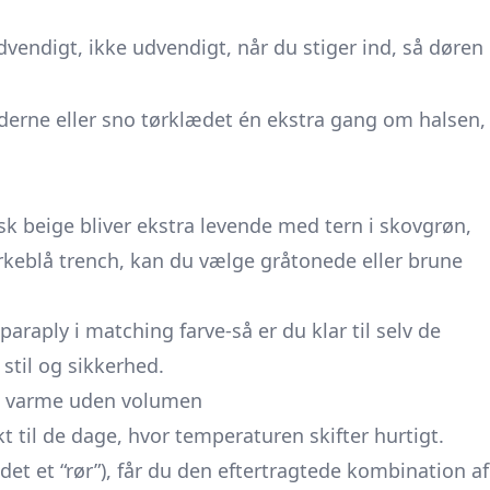
endigt, ikke udvendigt, når du stiger ind, så døren
derne eller sno tørklædet én ekstra gang om halsen,
isk beige bliver ekstra levende med tern i skovgrøn,
keblå trench, kan du vælge gråtonede eller brune
araply i matching farve-så er du klar til selv de
stil og sikkerhed.
e: varme uden volumen
t til de dage, hvor temperaturen skifter hurtigt.
det et “rør”), får du den eftertragtede kombination af