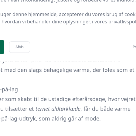
ker
Maksimal alsidighed, men sørg for at tucke
enderne under frakke-lukningen
ruger denne hjemmeside, accepterer du vores brug af cook
hvordan vi behandler dine oplysninger, i vores privatlivspoli
ino neutraliserer lugte af sig selv.
ldsæbe og lav centrifugering.
Afvis
Pr
gå bøjler, som kan trække i fibrene.
jordfarver løfter du din klassiske uldfrakke fra
 det med den slags behagelige varme, der føles som et
-på-lag
r som skabt til de ustadige efterårsdage, hvor vejret
du tilsætter et
ternet uldtørklæde
, får du både varme
-på-lag-udtryk, som aldrig går af mode.