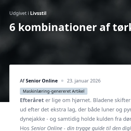
Udgivet i
Livsstil
6 kombinationer af tørk
Af
Senior Online
23. januar 2026
Maskinlæring-genereret Artikel
Efteråret
er lige om hjørnet. Bladene skifter
ud efter det ekstra lag, der både luner og 
dynejakke - og samtidig holde kulden fra dø
Hos
Senior Online - din trygge guide til den dig