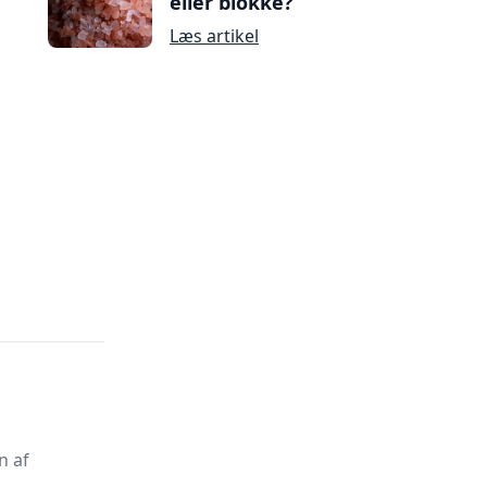
eller blokke?
Læs artikel
n af