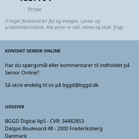
Priser
Vi tager forbehold for fejl og mangler i priser og
produktinformation. Alle priser er inkl. moms og ekskl. fragt.
KONTAKT SENIOR ONLINE
Har du spørgsmål eller kommentarer til indholdet på
Senior Online?
Så skriv endelig til os på
bggd@bggd.dk
UDGIVER
BGGD Digital ApS - CVR: 34482853
Dalgas Boulevard 48 - 2000 Frederiksberg
Danmark