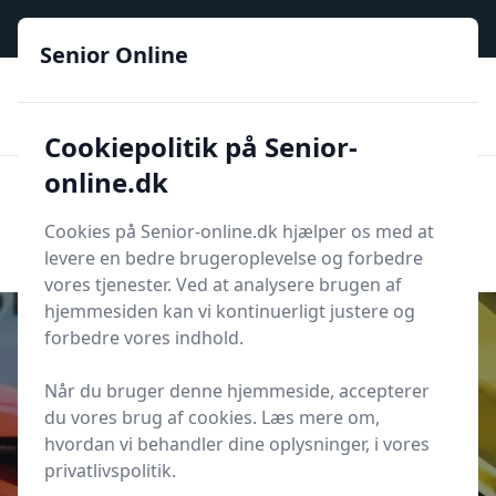
Senior Online - Din trygge guide til den digitale hverdag
Senior Online
🟢
🏆
📣
De billigste priser
6 kategorier
Priser tjekkes hver dag
🚛
🏵️
Lynhurtig levering
288 forskellige produkttyper
Cookiepolitik på Senior-
online.dk
Senior Online
Men
Søg
Cookies på Senior-online.dk hjælper os med at
Søg
levere en bedre brugeroplevelse og forbedre
vores tjenester. Ved at analysere brugen af
hjemmesiden kan vi kontinuerligt justere og
forbedre vores indhold.
Når du bruger denne hjemmeside, accepterer
Udgivet i
Blog
du vores brug af cookies. Læs mere om,
Forsikring ved køb af brugt bil
hvordan vi behandler dine oplysninger, i vores
privatlivspolitik.