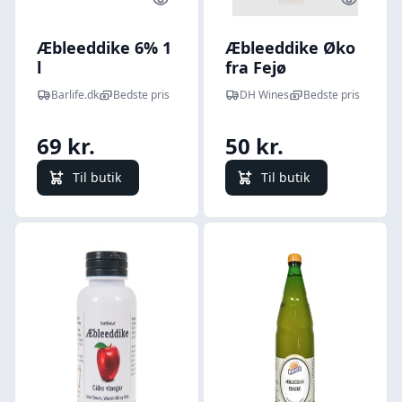
Quick look
Quick l
Æbleeddike 6% 1
Æbleeddike Øko
l
fra Fejø
Barlife.dk
Bedste pris
DH Wines
Bedste pris
69 kr.
50 kr.
Til butik
Til butik