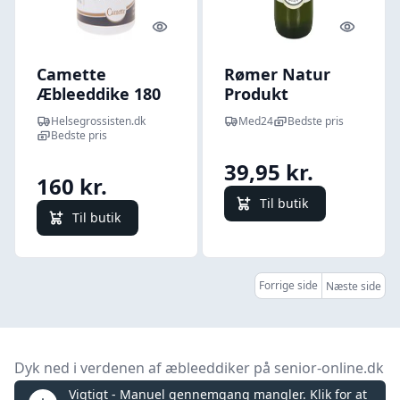
Quick look
Quick l
Camette
Rømer Natur
Æbleeddike 180
Produkt
tab.
Æblecider eddike
Helsegrossisten.dk
Med24
Bedste pris
Ø - 750 ml.
Bedste pris
39,95 kr.
160 kr.
Til butik
Til butik
Forrige side
Næste side
Dyk ned i verdenen af æbleeddiker på senior-online.dk
Vigtigt - Manuel gennemgang mangler. Klik for at