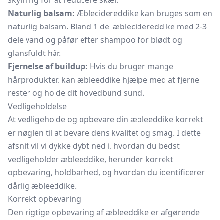
skylning for at reducere skæl.
Naturlig balsam:
Æblecidereddike kan bruges som en
naturlig balsam. Bland 1 del æblecidereddike med 2-3
dele vand og påfør efter
shampoo
for blødt og
glansfuldt hår.
Fjernelse af buildup:
Hvis du bruger mange
hårprodukter, kan æbleeddike hjælpe med at fjerne
rester og holde dit hovedbund sund.
Vedligeholdelse
At vedligeholde og opbevare din æbleeddike korrekt
er nøglen til at bevare dens kvalitet og smag. I dette
afsnit vil vi dykke dybt ned i, hvordan du bedst
vedligeholder æbleeddike, herunder korrekt
opbevaring, holdbarhed, og hvordan du identificerer
dårlig æbleeddike.
Korrekt opbevaring
Den rigtige opbevaring af æbleeddike er afgørende