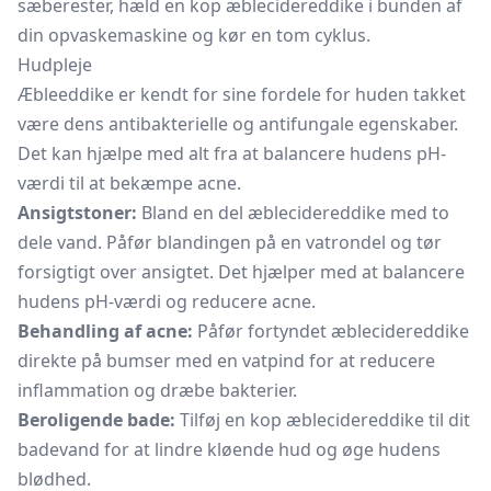
sæberester, hæld en kop æblecidereddike i bunden af
din opvaskemaskine og kør en tom cyklus.
Hudpleje
Æbleeddike er kendt for sine fordele for huden takket
være dens antibakterielle og antifungale egenskaber.
Det kan hjælpe med alt fra at balancere hudens pH-
værdi til at bekæmpe acne.
Ansigtstoner:
Bland en del æblecidereddike med to
dele vand. Påfør blandingen på en vatrondel og tør
forsigtigt over ansigtet. Det hjælper med at balancere
hudens pH-værdi og reducere acne.
Behandling af acne:
Påfør fortyndet æblecidereddike
direkte på bumser med en vatpind for at reducere
inflammation og dræbe bakterier.
Beroligende bade:
Tilføj en kop æblecidereddike til dit
badevand for at lindre kløende hud og øge hudens
blødhed.