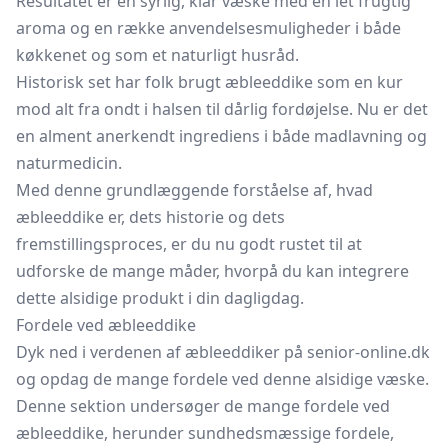
Resultatet er en syrlig, klar væske med en let frugtig
aroma og en række anvendelsesmuligheder i både
køkkenet og som et naturligt husråd.
Historisk set har folk brugt æbleeddike som en kur
mod alt fra ondt i halsen til dårlig fordøjelse. Nu er det
en alment anerkendt ingrediens i både madlavning og
naturmedicin.
Med denne grundlæggende forståelse af, hvad
æbleeddike er, dets historie og dets
fremstillingsproces, er du nu godt rustet til at
udforske de mange måder, hvorpå du kan integrere
dette alsidige produkt i din dagligdag.
Fordele ved æbleeddike
Dyk ned i verdenen af æbleeddiker på senior-online.dk
og opdag de mange fordele ved denne alsidige væske.
Denne sektion undersøger de mange fordele ved
æbleeddike, herunder sundhedsmæssige fordele,