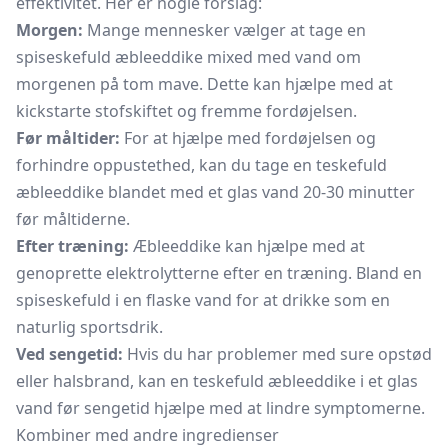
effektivitet. Her er nogle forslag:
Morgen:
Mange mennesker vælger at tage en
spiseskefuld æbleeddike mixed med vand om
morgenen på tom mave. Dette kan hjælpe med at
kickstarte stofskiftet og fremme fordøjelsen.
Før måltider:
For at hjælpe med fordøjelsen og
forhindre oppustethed, kan du tage en teskefuld
æbleeddike blandet med et glas vand 20-30 minutter
før måltiderne.
Efter træning:
Æbleeddike kan hjælpe med at
genoprette elektrolytterne efter en træning. Bland en
spiseskefuld i en flaske vand for at drikke som en
naturlig sportsdrik.
Ved sengetid:
Hvis du har problemer med sure opstød
eller halsbrand, kan en teskefuld æbleeddike i et glas
vand før sengetid hjælpe med at lindre symptomerne.
Kombiner med andre ingredienser