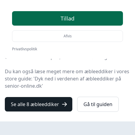
Find de bedste æbleeddiker på Senior Online! Vi har
Tillad
udvalgt 8 top-produkter, så du er sikret kvalitet og
værdi.
Afvis
Uanset om du prioriterer høj kvalitet uanset prisen,
om du leder efter en æbleeddike med fri fragt, eller du
Privatlivspolitik
vil finde den bedste pris, så finder du løsningen her.
Du kan også læse meget mere om æbleeddiker i vores
store guide: 'Dyk ned i verdenen af æbleeddiker på
senior-online.dk'
Se alle 8 æbleeddiker
Gå til guiden