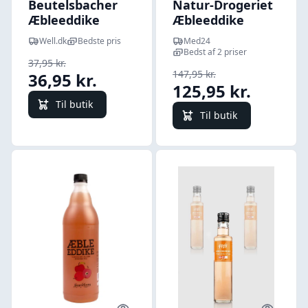
Beutelsbacher
Natur-Drogeriet
Æbleeddike
Æbleeddike
Demeter (750 ml)
Complex - 90
Well.dk
Bedste pris
Med24
kaps.
Bedst af 2 priser
37,95 kr.
147,95 kr.
36,95 kr.
125,95 kr.
Til butik
Til butik