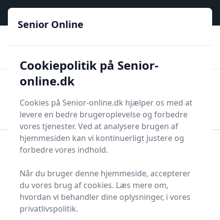
Senior Online - Din trygge guide til den digitale hverdag
e menu
Senior Online
🟢
🏆
📣
De billigste priser
6 kategorier
Priser tjekkes hver dag
🚛
🏵️
Lynhurtig levering
288 forskellige produkttyper
Cookiepolitik på Senior-
online.dk
Senior Online
Men
Søg
Cookies på Senior-online.dk hjælper os med at
Søg
levere en bedre brugeroplevelse og forbedre
vores tjenester. Ved at analysere brugen af
hjemmesiden kan vi kontinuerligt justere og
forbedre vores indhold.
Forside
Helse
Tilskud til kosten
Æbleeddike
Find de bedste
Når du bruger denne hjemmeside, accepterer
du vores brug af cookies. Læs mere om,
æbleeddiker - 8
hvordan vi behandler dine oplysninger, i vores
valgmuligheder
privatlivspolitik.