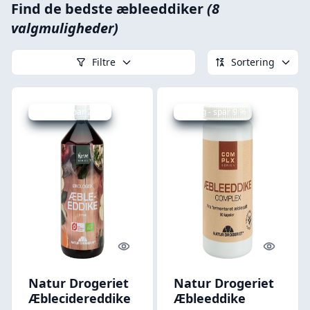
Find de bedste æbleeddiker
(8
valgmuligheder)
Filtre
Sortering
Udsalg - spar 20 %
Udsalg - spar 9 %
Quick look
Quick l
Natur Drogeriet
Natur Drogeriet
Æblecidereddike
Æbleeddike