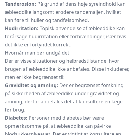
Tanderosion:
På grund af dens høje syreindhold kan
æbleeddike langsomt erodere tandemaljen, hvilket
kan føre til huller og tandfølsomhed.
Hudirritation:
Topisk anvendelse af æbleeddike kan
forårsage hudirritation eller forbrændinger, især hvis
det ikke er fortyndet korrekt.
Hvornår man bør undgå det
Der er visse situationer og helbredstilstande, hvor
brugen af æbleeddike ikke anbefales. Disse inkluderer,
men er ikke begrænset til:
Graviditet og amning:
Der er begrænset forskning
på sikkerheden af æbleeddike under graviditet og
amning, derfor anbefales det at konsultere en læge
før brug.
Diabetes:
Personer med diabetes bør være
opmærksomme på, at æbleeddike kan påvirke
blodsukkerniveauet. Det er vigtigt at konsultere en