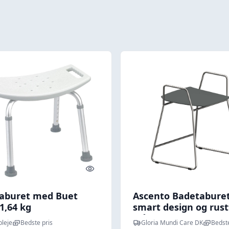
Quick look
aburet med Buet
Ascento Badetaburet
1,64 kg
smart design og rustf
stål
pleje
Bedste pris
Gloria Mundi Care DK
Bedste