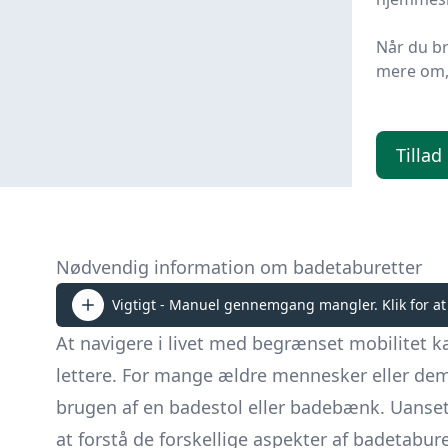
899 
Når du b
mere om, 
Tillad
Nødvendig information om badetaburetter
Vigtigt - Manuel gennemgang mangler. Klik for at
At navigere i livet med begrænset mobilitet 
lettere. For mange ældre mennesker eller dem
brugen af en badestol eller badebænk. Uanset o
at forstå de forskellige aspekter af badetabure