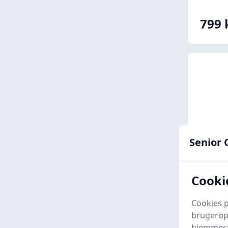
799 
Senior 
Cookie
Badet
Cookies p
Sæde 
brugeropl
Senior
hjemmesid