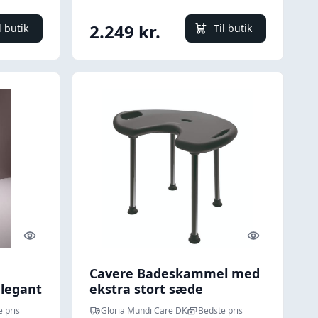
2.249 kr.
l butik
Til butik
Quick look
Quick look
Cavere Badeskammel med
elegant
ekstra stort sæde
(badetaburet)
 pris
Gloria Mundi Care DK
Bedste pris