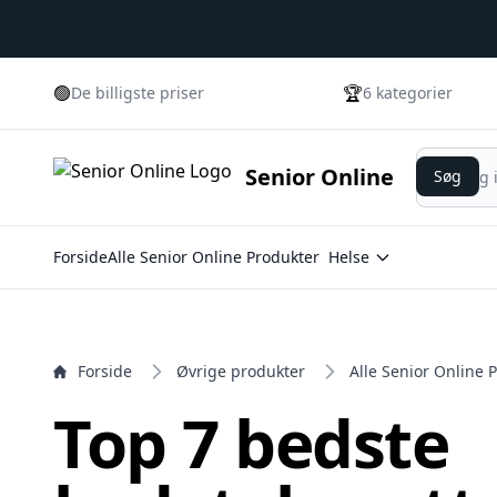
e menu
🟢
🏆
De billigste priser
6 kategorier
Søg
Senior Online
Søg
Forside
Alle Senior Online Produkter
Helse
Forside
Øvrige produkter
Alle Senior Online 
Top 7 bedste