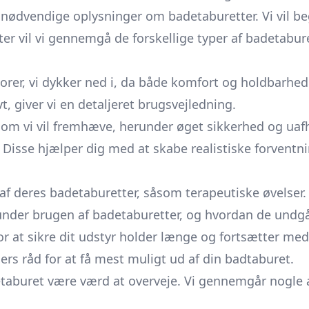
e nødvendige oplysninger om badetaburetter. Vi vil 
er vil vi gennemgå de forskellige typer af badetabur
orer, vi dykker ned i, da både komfort og holdbarhed 
t, giver vi en detaljeret brugsvejledning.
som vi vil fremhæve, herunder øget sikkerhed og uaf
. Disse hjælper dig med at skabe realistiske forven
f deres badetaburetter, såsom terapeutiske øvelser. 
ver under brugen af badetaburetter, og hvordan de und
r at sikre dit udstyr holder længe og fortsætter med
iders råd for at få mest muligt ud af din badtaburet.
badetaburet være værd at overveje. Vi gennemgår nogle