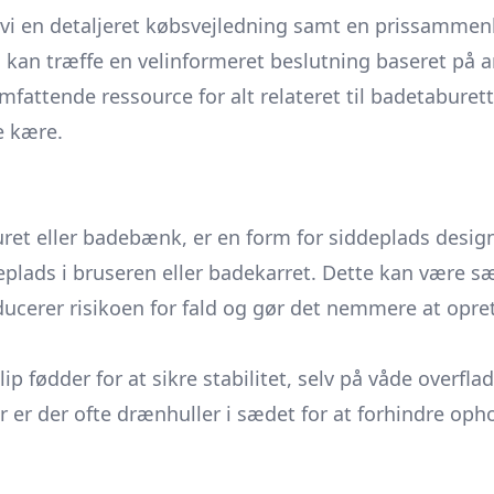
r vi en detaljeret købsvejledning samt en prissammenl
kan træffe en velinformeret beslutning baseret på an
mfattende ressource for alt relateret til badetabure
ne kære.
t eller badebænk, er en form for siddeplads designet
deplads i bruseren eller badekarret. Dette kan være 
cerer risikoen for fald og gør det nemmere at opret
p fødder for at sikre stabilitet, selv på våde overfla
r er der ofte drænhuller i sædet for at forhindre oph