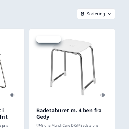
Sortering
Spar -254 kr.
Quick look
Quick look
 i
Badetaburet m. 4 ben fra
rit
Gedy
 pris
Gloria Mundi Care DK
Bedste pris