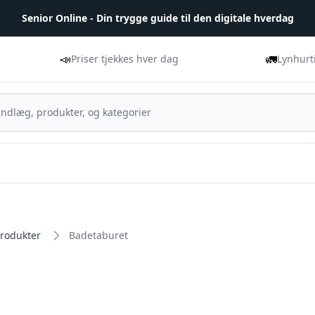
Senior Online - Din trygge guide til den digitale hverdag
📣
🚛
Priser tjekkes hver dag
Lynhurt
Produkter
Badetaburet