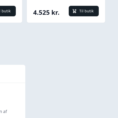
4.525 kr.
l butik
Til butik
n af