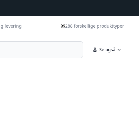
🏵️
ig levering
288 forskellige produkttyper
Se også