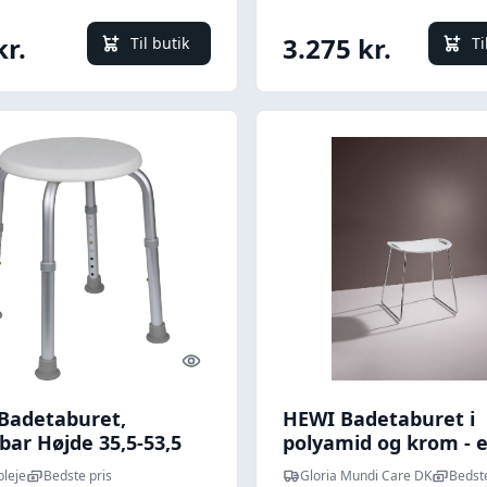
kr.
3.275 kr.
Til butik
Ti
Quick look
Badetaburet,
HEWI Badetaburet i
bar Højde 35,5-53,5
polyamid og krom - 
og enkelt design
pleje
Bedste pris
Gloria Mundi Care DK
Bedste