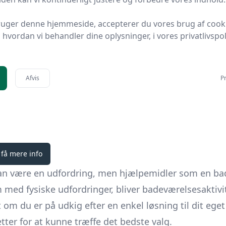
kr.
Til butik
ruger denne hjemmeside, accepterer du vores brug af cook
hvordan vi behandler dine oplysninger, i vores privatlivspoli
Afvis
Pr
 få mere info
kan være en udfordring, men hjælpemidler som en bad
 med fysiske udfordringer, bliver badeværelsesaktiv
m du er på udkig efter en enkel løsning til dit eget
tter for at kunne træffe det bedste valg.