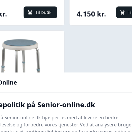
kr.
4.150 kr.
Til butik
Ti
Online
Quick look
politik på Senior-online.dk
aburet med Drejeligt
å Senior-online.dk hjælper os med at levere en bedre
1,82 kg
evelse og forbedre vores tjenester. Ved at analysere bruge
pleje
Bedste pris
en kan vi kontinuerligt justere og forbedre vores indhold.