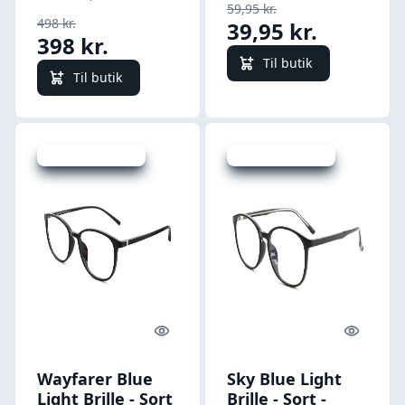
59,95 kr.
498 kr.
39,95 kr.
398 kr.
Til butik
Til butik
Udsalg - spar 33 %
Udsalg - spar 20 %
Quick look
Quick l
Wayfarer Blue
Sky Blue Light
Light Brille - Sort
Brille - Sort -