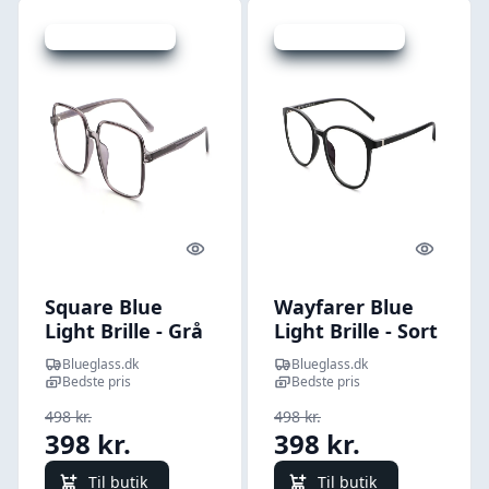
Udsalg - spar 20 %
Udsalg - spar 20 %
Quick look
Quick l
Square Blue
Wayfarer Blue
Light Brille - Grå
Light Brille - Sort
Transparent -
- Normal
Blueglass.dk
Blueglass.dk
Normal
Bedste pris
Bedste pris
498 kr.
498 kr.
398 kr.
398 kr.
Til butik
Til butik