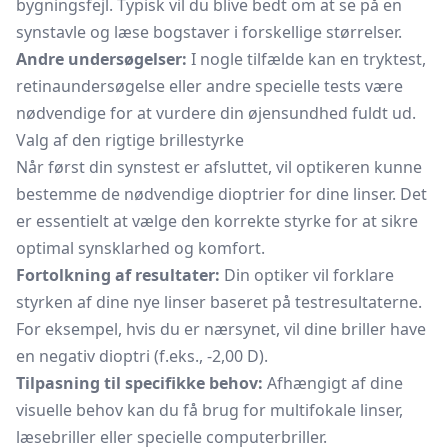
bygningsfejl. Typisk vil du blive bedt om at se på en
synstavle og læse bogstaver i forskellige størrelser.
Andre undersøgelser:
I nogle tilfælde kan en tryktest,
retinaundersøgelse eller andre specielle tests være
nødvendige for at vurdere din øjensundhed fuldt ud.
Valg af den rigtige brillestyrke
Når først din synstest er afsluttet, vil optikeren kunne
bestemme de nødvendige dioptrier for dine linser. Det
er essentielt at vælge den korrekte styrke for at sikre
optimal synsklarhed og komfort.
Fortolkning af resultater:
Din optiker vil forklare
styrken af dine nye linser baseret på testresultaterne.
For eksempel, hvis du er nærsynet, vil dine briller have
en negativ dioptri (f.eks., -2,00 D).
Tilpasning til specifikke behov:
Afhængigt af dine
visuelle behov kan du få brug for multifokale linser,
læsebriller eller specielle computerbriller.