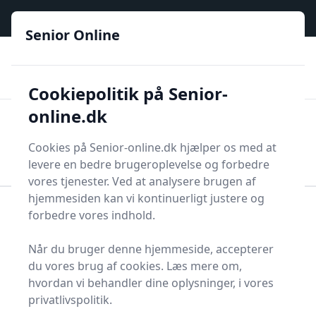
Senior Online - Din trygge guide til den digitale hverdag
e menu
Senior Online
🟢
🏆
📣
De billigste priser
6 kategorier
Priser tjekkes hver dag
🚛
🏵️
Lynhurtig levering
288 forskellige produkttyper
Cookiepolitik på Senior-
online.dk
Senior Online
Men
Søg
Cookies på Senior-online.dk hjælper os med at
Søg
levere en bedre brugeroplevelse og forbedre
vores tjenester. Ved at analysere brugen af
hjemmesiden kan vi kontinuerligt justere og
forbedre vores indhold.
Forside
Øvrige produkter
Alle Senior Online Produkter
Brille
Når du bruger denne hjemmeside, accepterer
Briller - 45 på lager
du vores brug af cookies. Læs mere om,
hvordan vi behandler dine oplysninger, i vores
privatlivspolitik.
Velkommen til vores omfattende guide 'Fra a til å om