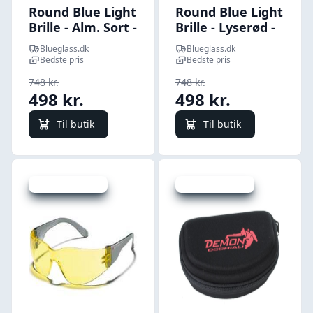
Round Blue Light
Round Blue Light
Brille - Alm. Sort -
Brille - Lyserød -
Premium
Premium
Blueglass.dk
Blueglass.dk
Bedste pris
Bedste pris
748 kr.
748 kr.
498 kr.
498 kr.
Til butik
Til butik
Udsalg - spar 8 %
Udsalg - spar 5 %