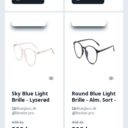
Udsalg - spar 20 %
Udsalg - spar 20 %
Quick look
Quick l
Sky Blue Light
Round Blue Light
Brille - Lyserød
Brille - Alm. Sort -
Transparent -
Normal
Blueglass.dk
Blueglass.dk
Normal
Bedste pris
Bedste pris
498 kr.
498 kr.