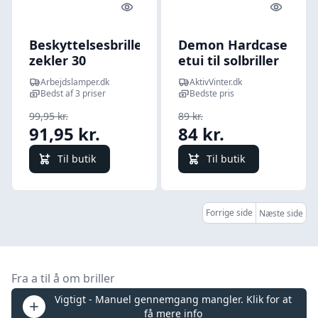
Quick look
Quick l
Beskyttelsesbriller
Demon Hardcase
zekler 30
etui til solbriller
Arbejdslamper.dk
AktivVinter.dk
Bedst af 3 priser
Bedste pris
99,95 kr.
89 kr.
91,95 kr.
84 kr.
Til butik
Til butik
Forrige side
Næste side
Fra a til å om briller
Vigtigt - Manuel gennemgang mangler. Klik for at
få mere info