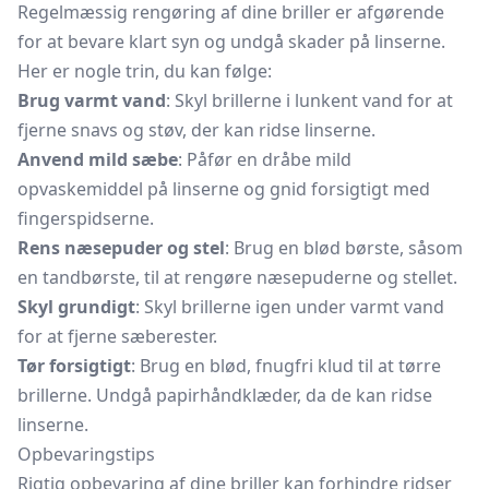
Regelmæssig rengøring af dine briller er afgørende
for at bevare klart syn og undgå skader på linserne.
Her er nogle trin, du kan følge:
Brug varmt vand
: Skyl brillerne i lunkent vand for at
fjerne snavs og støv, der kan ridse linserne.
Anvend mild sæbe
: Påfør en dråbe mild
opvaskemiddel på linserne og gnid forsigtigt med
fingerspidserne.
Rens næsepuder og stel
: Brug en blød børste, såsom
en
tandbørste,
til at rengøre næsepuderne og stellet.
Skyl grundigt
: Skyl brillerne igen under varmt vand
for at fjerne sæberester.
Tør forsigtigt
: Brug en blød, fnugfri klud til at tørre
brillerne. Undgå papirhåndklæder, da de kan ridse
linserne.
Opbevaringstips
Rigtig opbevaring af dine briller kan forhindre ridser