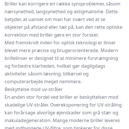
Briller kan korrigere en række synsproblemer, såsom
nærsynethed, langsynethed og astigmatisme. Dette
betyder, at uanset om man har svært ved at se
objekter på afstand eller tæt på, kan den rette optiske
korrektion med briller gøre en stor forskel.
Med fremskridt inden for optisk teknologi er linser
blevet mere præcise og brugerorienterede. Modern
brillelinser er designet til at minimere forvrængning
og forbedre klarheden, hvilket gør dagligdags
aktiviteter såsom læsning, bilkørsel og
computerarbejde meget nemmere.
Beskyttelse mod uv-stråler
En anden stor fordel ved briller er beskyttelsen mod
skadelige UV-stråler. Overeksponering for UV-stråling
kan forårsage alvorlige øjenskader som grå stær og
makuladegeneration. Mange moderne briller leveres
med indbyggede UV-filtre, som blokerer for disse