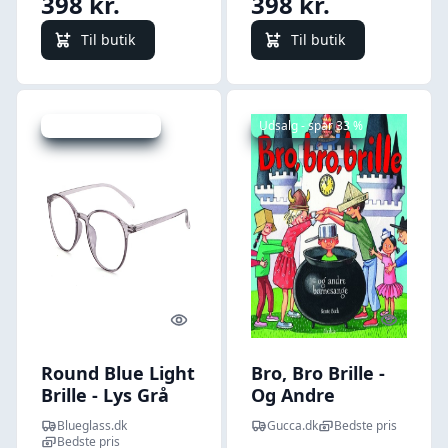
398 kr.
398 kr.
Til butik
Til butik
Udsalg - spar 20 %
Udsalg - spar 33 %
Quick look
Quick l
Round Blue Light
Bro, Bro Brille -
Brille - Lys Grå
Og Andre
Transparent -
Børnesange -
Blueglass.dk
Gucca.dk
Bedste pris
Normal
Bente Bech - Bog
Bedste pris