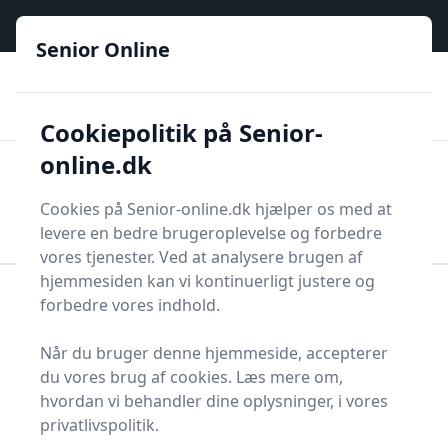
Senior Online - Din trygge guide til den digitale hverdag
e menu
Senior Online
🟢
🏆
📣
De billigste priser
6 kategorier
Priser tjekkes hver dag
🚛
🏵️
Lynhurtig levering
288 forskellige produkttyper
Cookiepolitik på Senior-
online.dk
Senior Online
Men
Søg
Cookies på Senior-online.dk hjælper os med at
Søg
levere en bedre brugeroplevelse og forbedre
vores tjenester. Ved at analysere brugen af
hjemmesiden kan vi kontinuerligt justere og
forbedre vores indhold.
Forside
Øvrige produkter
Alle Senior Online Produkter
Indkøbstrolley
Når du bruger denne hjemmeside, accepterer
Bedste indkøbstrolleyer
du vores brug af cookies. Læs mere om,
- top 0 valg
hvordan vi behandler dine oplysninger, i vores
privatlivspolitik.