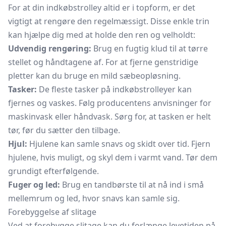
For at din indkøbstrolley altid er i topform, er det
vigtigt at rengøre den regelmæssigt. Disse enkle trin
kan hjælpe dig med at holde den ren og velholdt:
Udvendig rengøring:
Brug en fugtig klud til at tørre
stellet og håndtagene af. For at fjerne genstridige
pletter kan du bruge en mild sæbeopløsning.
Tasker:
De fleste tasker på indkøbstrolleyer kan
fjernes og vaskes. Følg producentens anvisninger for
maskinvask eller
håndvask.
Sørg for, at tasken er helt
tør, før du sætter den tilbage.
Hjul:
Hjulene kan samle snavs og skidt over tid. Fjern
hjulene, hvis muligt, og skyl dem i varmt vand. Tør dem
grundigt efterfølgende.
Fuger og led:
Brug en
tandbørste
til at nå ind i små
mellemrum og led, hvor snavs kan samle sig.
Forebyggelse af slitage
Ved at forebygge slitage kan du forlænge levetiden på