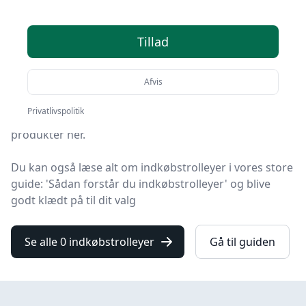
Du er landet på Senior Online, hvor du finder de
bedste indkøbstrolleyer. Vi har udvalgt 0 produkter til
Tillad
dig!
Afvis
Uanset om du ønsker kvalitet, tilbud på
indkøbstrolleyer, en bestemt type eller fri levering, kan
Privatlivspolitik
du finde det bedste valg blandt vores 0 udvalgte
produkter her.
Du kan også læse alt om indkøbstrolleyer i vores store
guide: 'Sådan forstår du indkøbstrolleyer' og blive
godt klædt på til dit valg
Se alle 0 indkøbstrolleyer
Gå til guiden