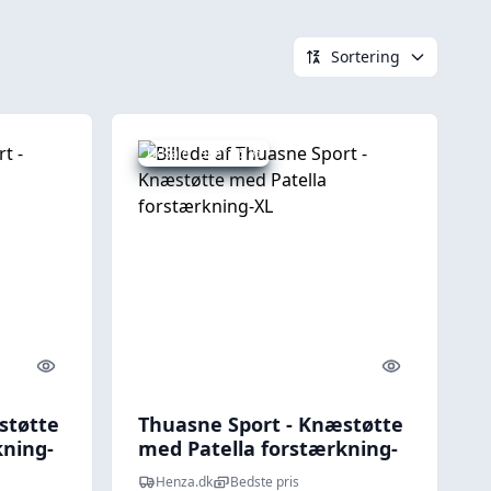
Sortering
Udsalg - spar 25 %
Quick look
Quick look
støtte
Thuasne Sport - Knæstøtte
kning-
med Patella forstærkning-
XL
Henza.dk
Bedste pris