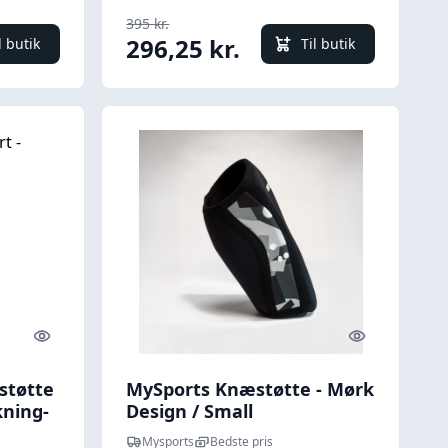
395 kr.
296,25 kr.
l butik
Til butik
Quick look
Quick look
støtte
MySports Knæstøtte - Mørk
kning-
Design / Small
Mysports
Bedste pris