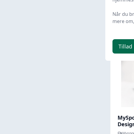
Når du b
149,
mere om, 
Tillad
MySpo
Desig
Myspor