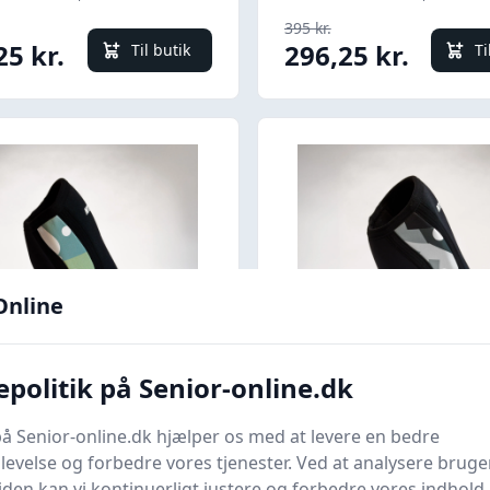
395 kr.
25 kr.
296,25 kr.
Til butik
Ti
Online
Quick look
politik på Senior-online.dk
rts Knæstøtte - Lys
MySports Knæstøtte
å Senior-online.dk hjælper os med at levere en bedre
n / Large
Design / Medium
evelse og forbedre vores tjenester. Ved at analysere bruge
ts
Bedste pris
Mysports
Bedste pris
en kan vi kontinuerligt justere og forbedre vores indhold.