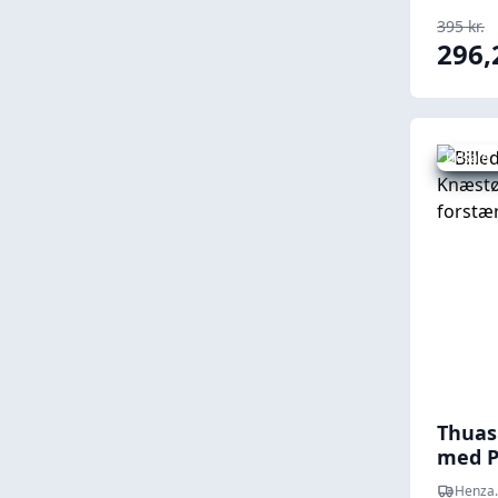
395 kr.
296,
Udsalg -
Thuas
med P
Henza.