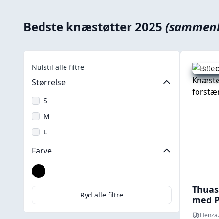
Bedste knæstøtter 2025
(sammenl
Nulstil alle filtre
Udsalg -
Størrelse
S
M
L
Farve
Sort
Thuas
Ryd alle filtre
med P
Henza.