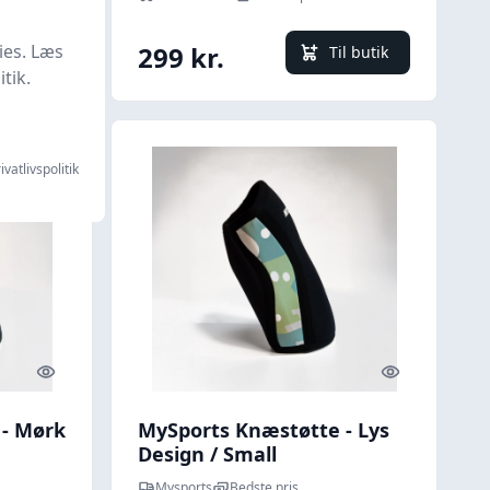
ies. Læs
299 kr.
l butik
Til butik
tik.
ivatlivspolitik
Quick look
Quick look
 - Mørk
MySports Knæstøtte - Lys
Design / Small
Mysports
Bedste pris