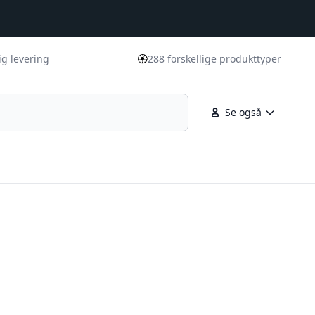
🏵️
ig levering
288 forskellige produkttyper
Se også