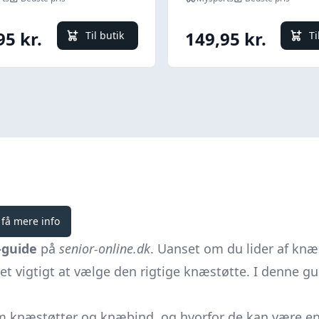
95 kr.
149,95 kr.
Til butik
Ti
 få mere info
-guide
på
senior-online.dk
. Uanset om du lider af knæs
et vigtigt at vælge den rigtige knæstøtte. I denne gui
om knæstøtter og
knæbind,
og hvorfor de kan være en