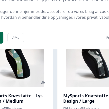
ruger denne hjemmeside, accepterer du vores brug af cook
95 kr.
149,95 kr.
Til butik
Ti
hvordan vi behandler dine oplysninger, i vores privatlivspoli
Afvis
Pr
Quick look
rts Knæstøtte - Lys
MySports Knæstøtte
n / Medium
Design / Large
ts
Bedste pris
Mysports
Bedste pris