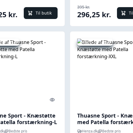
395 kr.
25 kr.
296,25 kr.
Til butik
Ti
 spar 25 %
Udsalg - spar 25 %
Quick look
ne Sport - Knæstøtte
Thuasne Sport - Knæ
atella forstærkning-L
med Patella forstær
XXL
dk
Bedste pris
Henza.dk
Bedste pris