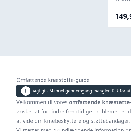
149,
Omfattende knæstøtte-guide
Vigtigt - Manuel gennemgang mangler. Klik for at
Velkommen til vores
omfattende knæstøtte
ønsker at forhindre fremtidige problemer, er d
at vide om knæbeskyttere og støttebandager.
Vi starter med grundlæggende information 