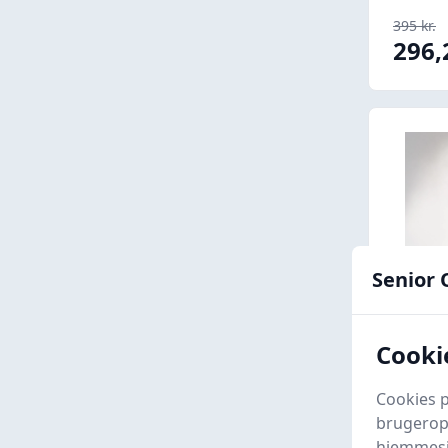
395 kr.
296,
Senior 
Cookie
MySpo
Cookies p
Desig
brugeropl
Myspor
hjemmesid