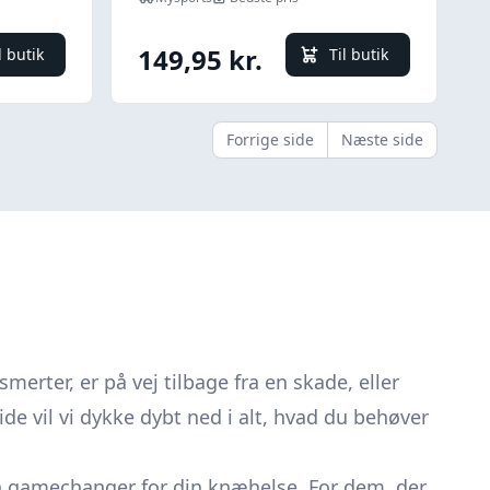
149,95 kr.
l butik
Til butik
Forrige side
Næste side
merter, er på vej tilbage fra en skade, eller
de vil vi dykke dybt ned i alt, hvad du behøver
 gamechanger for din knæhelse. For dem, der