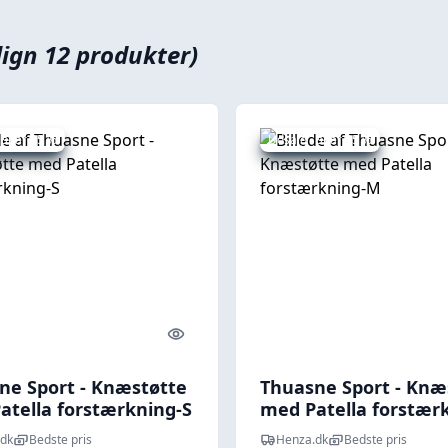
ign 12 produkter)
 spar 25 %
Udsalg - spar 25 %
Quick look
ne Sport - Knæstøtte
Thuasne Sport - Knæ
atella forstærkning-S
med Patella forstær
M
dk
Bedste pris
Henza.dk
Bedste pris