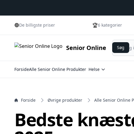
e menu
🟢
🏆
De billigste priser
6 kategorier
Søg
Senior Online
Søg
Forside
Alle Senior Online Produkter
Helse
Forside
Øvrige produkter
Alle Senior Online 
Bedste knæst