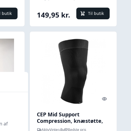
149,95 kr.
l butik
Til butik
Quick look
Quick look
 - Mørk
CEP Mid Support
Compression, knæstøtte,
n af
sort
AktivVinter.dk
Bedste pris