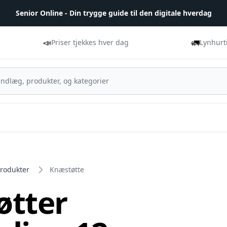
Senior Online - Din trygge guide til den digitale hverdag
📣
🚛
Priser tjekkes hver dag
Lynhurt
Produkter
Knæstøtte
øtter