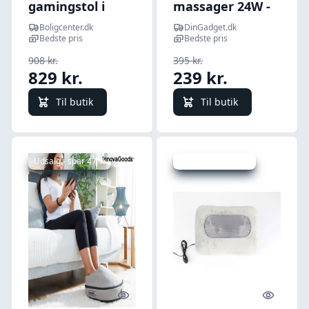
gamingstol i
massager 24W -
kunstlæder -
massagepude
Boligcenter.dk
DinGadget.dk
sort/camouflage
Bedste pris
Bedste pris
med
908 kr.
395 kr.
massagepude
829 kr.
239 kr.
Til butik
Til butik
Udsalg - spar 47 %
Udsalg - spar 24 %
Quick look
Quick l