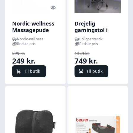
Quick look
Quick l
Nordic-wellness
Drejelig
Massagepude
gamingstol i
med varme - 1
kunstlæder -
Nordic-wellness
Boligcenter.dk
stk
sort/hvid med
Bedste pris
Bedste pris
massagepude og
599 kr.
1379 kr.
lænefunktion
249 kr.
749 kr.
Til butik
Til butik