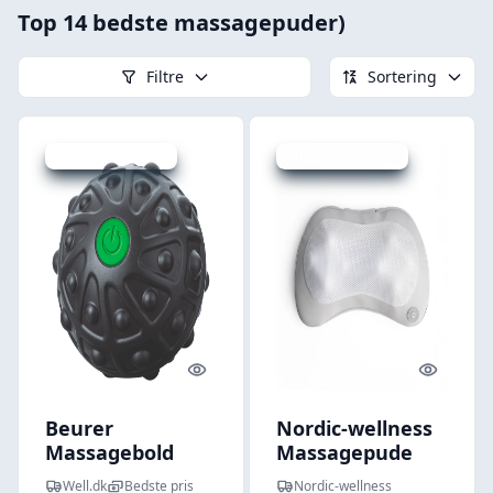
Top 14 bedste massagepuder)
Filtre
Sortering
Udsalg - spar 14 %
Udsalg - spar 66 %
Quick look
Quick l
Beurer
Nordic-wellness
Massagebold
Massagepude
Med Vibration
med varme - 2
Well.dk
Bedste pris
Nordic-wellness