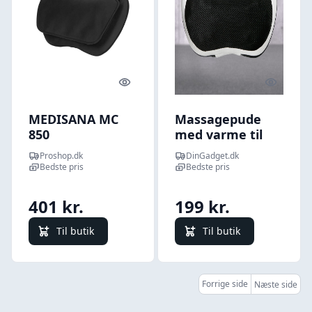
Quick look
Quick l
MEDISANA MC
Massagepude
850
med varme til
nakken - Rød
Proshop.dk
DinGadget.dk
Bedste pris
Bedste pris
401 kr.
199 kr.
Til butik
Til butik
Forrige side
Næste side