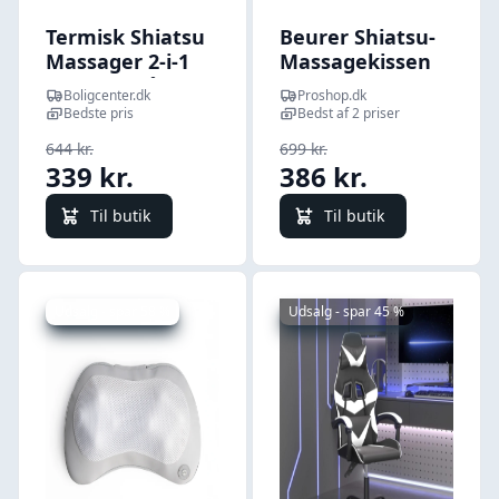
Termisk Shiatsu
Beurer Shiatsu-
Massager 2-i-1
Massagekissen
Futsa - (grå)
MG 145
Boligcenter.dk
Proshop.dk
Bedste pris
Bedst af 2 priser
644 kr.
699 kr.
339 kr.
386 kr.
Til butik
Til butik
Udsalg - spar 58 %
Udsalg - spar 45 %