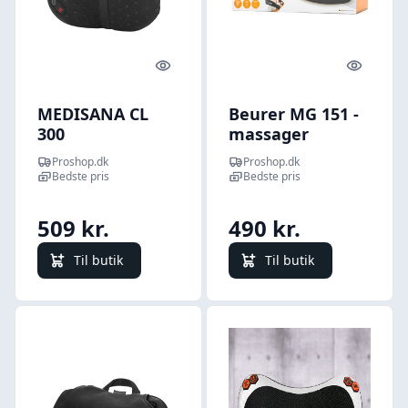
Quick look
Quick l
MEDISANA CL
Beurer MG 151 -
300
massager
Proshop.dk
Proshop.dk
Bedste pris
Bedste pris
509 kr.
490 kr.
Til butik
Til butik