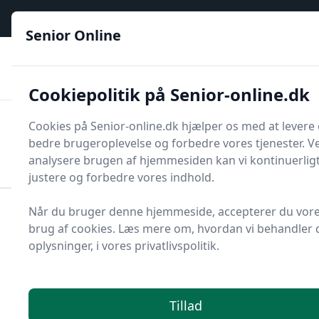
Senior Online - Din trygge guide til den digitale hverdag
e menu
Senior Online
🟢
🏆
📣
De billigste priser
6 kategorier
Priser tjekkes hver dag
🚛
🏵️
Lynhurtig levering
288 forskellige produkttyper
Cookiepolitik på Senior-online.dk
Senior Online
Cookies på Senior-online.dk hjælper os med at levere
Men
bedre brugeroplevelse og forbedre vores tjenester. V
Søg
Søg
analysere brugen af hjemmesiden kan vi kontinuerlig
justere og forbedre vores indhold.
Når du bruger denne hjemmeside, accepterer du vor
Forside
Helse
Restitution
Massageudstyr
brug af cookies. Læs mere om, hvordan vi behandler 
Massagepude
oplysninger, i vores privatlivspolitik.
Top 14 bedste
massagepuder
Tillad