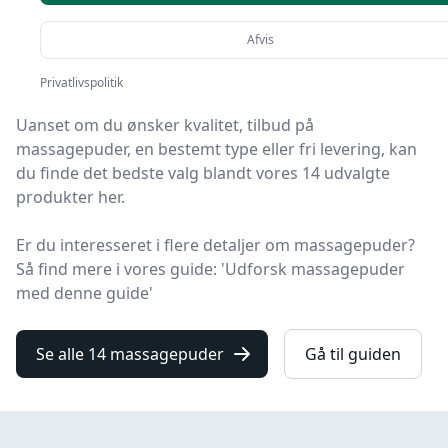
Du er landet på Senior Online, hvor du finder de
Afvis
bedste massagepuder. Vi har udvalgt 14 produkter til
dig!
Privatlivspolitik
Uanset om du ønsker kvalitet, tilbud på
massagepuder, en bestemt type eller fri levering, kan
du finde det bedste valg blandt vores 14 udvalgte
produkter her.
Er du interesseret i flere detaljer om massagepuder?
Så find mere i vores guide: 'Udforsk massagepuder
med denne guide'
Se alle 14 massagepuder
Gå til guiden