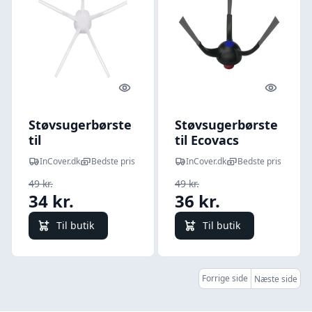
Quick look
Quick l
Støvsugerbørste
Støvsugerbørste
til
til Ecovacs
Robotstøvsuger
Deebot N20 /
InCover.dk
Bedste pris
InCover.dk
Bedste pris
Xiaomi S10+ -
N20 Plus / N20
49 kr.
49 kr.
Hvid
Pro Plus / N30
34 kr.
36 kr.
Pro Omni
Robotstøvsuger -
Til butik
Til butik
Sort
Forrige side
Næste side