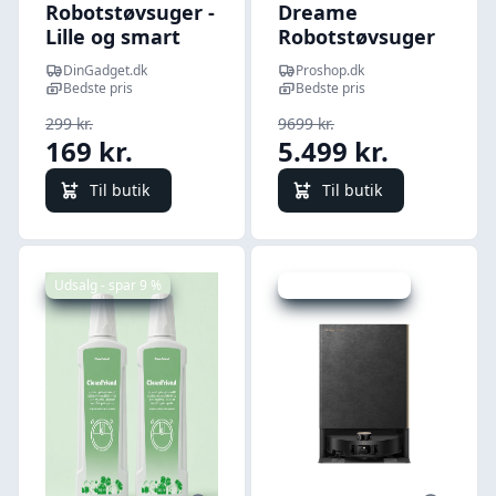
Robotstøvsuger -
Dreame
Lille og smart
Robotstøvsuger
X50 Ultra White
DinGadget.dk
Proshop.dk
Bedste pris
Bedste pris
299 kr.
9699 kr.
169 kr.
5.499 kr.
Til butik
Til butik
Udsalg - spar 9 %
Udsalg - spar 39 %