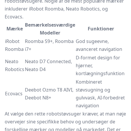
robotstøvsugere. Nogle af de mest populære mærker
inkluderer iRobot Roomba, Neato Robotics, og
Ecovacs.
Bemærkelsesværdige
Mærke
Funktioner
Modeller
iRobot
Roomba S9+, Roomba
God sugeevne,
Roomba
i7+
avanceret navigation
D-formet design for
Neato
Neato D7 Connected,
hjørner,
Robotics
Neato D4
kortlægningsfunktion
Kombineret
Deebot Ozmo T8 AIVI,
støvsugning og
Ecovacs
Deebot N8+
gulvvask, AI-forbedret
navigation
At vælge den rette robotstøvsuger kræver, at man nøje
overvejer sine specifikke behov og undersøger de
forskellige mærker og modeller på markedet. Det er