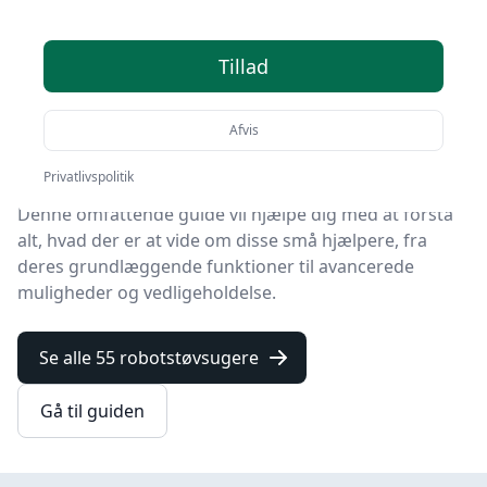
I en verden hvor teknologi konstant udvikler sig, har
husholdningsapparater såsom robotstøvsugere
Tillad
hurtigt vundet popularitet.
Afvis
Med en
robotstøvsuger
kan man nemt og effektivt
holde sit hjem rent uden at løfte en finger.
Privatlivspolitik
Denne omfattende guide vil hjælpe dig med at forstå
alt, hvad der er at vide om disse små hjælpere, fra
deres grundlæggende funktioner til avancerede
muligheder og vedligeholdelse.
Se alle 55 robotstøvsugere
Gå til guiden