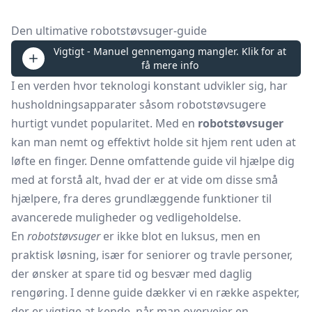
Den ultimative robotstøvsuger-guide
Vigtigt - Manuel gennemgang mangler. Klik for at
få mere info
I en verden hvor teknologi konstant udvikler sig, har
husholdningsapparater såsom robotstøvsugere
hurtigt vundet popularitet. Med en
robotstøvsuger
kan man nemt og effektivt holde sit hjem rent uden at
løfte en finger. Denne omfattende guide vil hjælpe dig
med at forstå alt, hvad der er at vide om disse små
hjælpere, fra deres grundlæggende funktioner til
avancerede muligheder og vedligeholdelse.
En
robotstøvsuger
er ikke blot en luksus, men en
praktisk løsning, især for seniorer og travle personer,
der ønsker at spare tid og besvær med daglig
rengøring. I denne guide dækker vi en række aspekter,
der er vigtige at kende, når man overvejer en