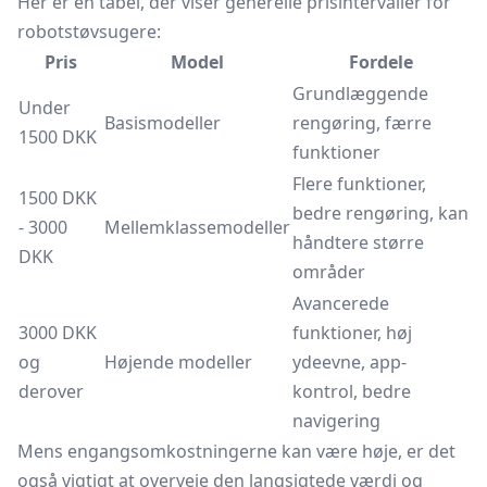
Her er en tabel, der viser generelle prisintervaller for
robotstøvsugere:
Pris
Model
Fordele
Grundlæggende
Under
Basismodeller
rengøring, færre
1500 DKK
funktioner
Flere funktioner,
1500 DKK
bedre rengøring, kan
- 3000
Mellemklassemodeller
håndtere større
DKK
områder
Avancerede
3000 DKK
funktioner, høj
og
Højende modeller
ydeevne, app-
derover
kontrol, bedre
navigering
Mens engangsomkostningerne kan være høje, er det
også vigtigt at overveje den langsigtede værdi og