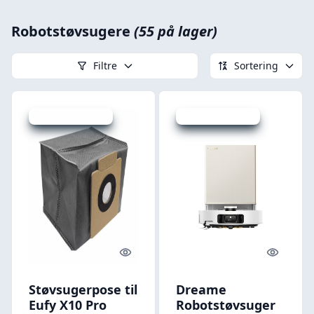
Robotstøvsugere
(55 på lager)
Filtre
Sortering
Udsalg - spar 38 %
Udsalg - spar 39 %
Quick look
Quick l
Støvsugerpose til
Dreame
Eufy X10 Pro
Robotstøvsuger