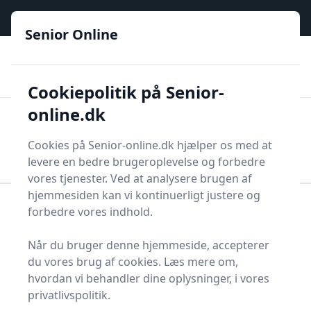
Senior Online - Din trygge guide til den digitale hverdag
e menu
Senior Online
🟢
🏆
📣
De billigste priser
6 kategorier
Priser tjekkes hver dag
🚛
🏵️
Lynhurtig levering
288 forskellige produkttyper
Cookiepolitik på Senior-
online.dk
Senior Online
Men
Søg
Cookies på Senior-online.dk hjælper os med at
Søg
levere en bedre brugeroplevelse og forbedre
vores tjenester. Ved at analysere brugen af
hjemmesiden kan vi kontinuerligt justere og
forbedre vores indhold.
Forside
Øvrige produkter
Alle Senior Online Produkter
Robotstøvsuger
Når du bruger denne hjemmeside, accepterer
Robotstøvsugere - 55 på
du vores brug af cookies. Læs mere om,
lager
hvordan vi behandler dine oplysninger, i vores
privatlivspolitik.