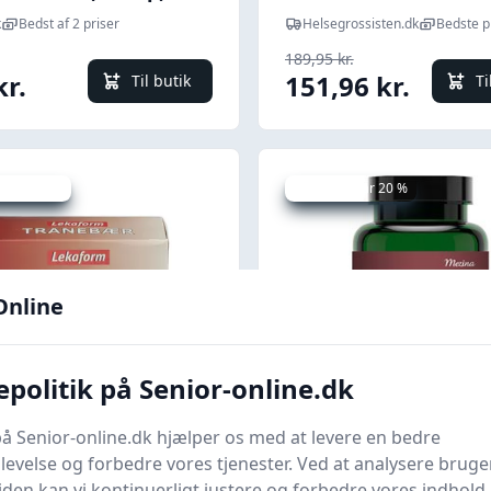
k
Bedst af 2 priser
Helsegrossisten.dk
Bedste p
189,95 kr.
kr.
151,96 kr.
Til butik
Ti
 spar 11 %
Udsalg - spar 20 %
Online
politik på Senior-online.dk
Quick look
å Senior-online.dk hjælper os med at levere en bedre
orm Tranebær - 120
Mezina Tranebær 100
evelse og forbedre vores tjenester. Ved at analysere bruge
en kan vi kontinuerligt justere og forbedre vores indhold.