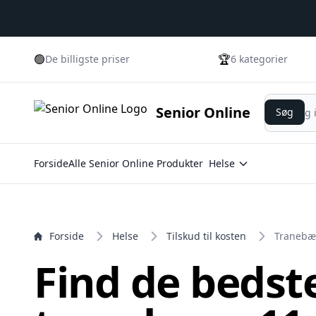
e menu
🟢
🏆
De billigste priser
6 kategorier
Søg
Senior Online
Søg
Forside
Alle Senior Online Produkter
Helse
Forside
Helse
Tilskud til kosten
Tranebæ
Find de bedst