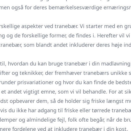
g, men også for deres bemærkelsesværdige ernærings
orskellige aspekter ved tranebær. Vi starter med en 
ng og de forskellige former, de findes i. Herefter vil
ranebær, som blandt andet inkluderer deres høje indh
ps til, hvordan du kan bruge tranebær i din madlavni
ifter og teknikker, der fremhæver tranebærs unikke s
nder prisvariationer og hvor du kan finde de bedste t
t andet vigtigt emne, som vi vil behandle. For at sik
dst opbevarer dem, så de holder sig friske længst mul
is du ikke har adgang til friske eller tørrede tranebæ
 ulemper og almindelige fejl, folk ofte begår, når de 
mere fordelene ved at inkludere tranebær i din kost.