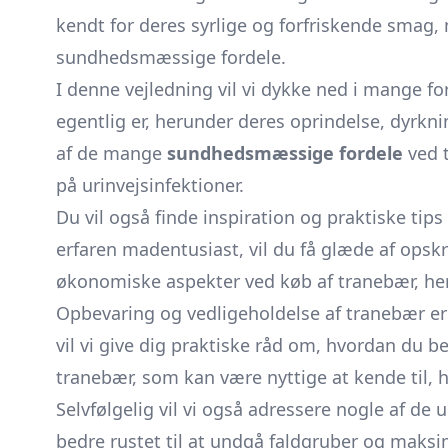
kendt for deres syrlige og forfriskende sma
sundhedsmæssige fordele.
I denne vejledning vil vi dykke ned i mange f
egentlig er, herunder deres oprindelse, dyrkni
af de mange
sundhedsmæssige fordele
ved t
på urinvejsinfektioner.
Du vil også finde inspiration og praktiske ti
erfaren madentusiast, vil du få glæde af opskr
økonomiske aspekter ved køb af tranebær, heru
Opbevaring og vedligeholdelse af tranebær er e
vil vi give dig praktiske råd om, hvordan du be
tranebær, som kan være nyttige at kende til, hv
Selvfølgelig vil vi også adressere nogle af de
bedre rustet til at undgå faldgruber og maksi