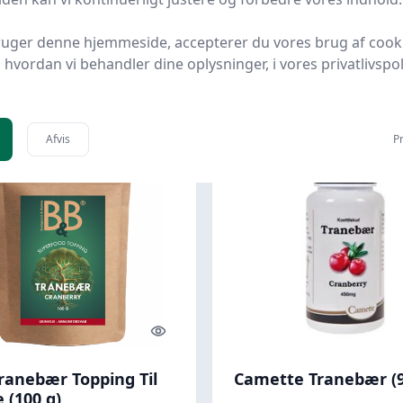
Bedst af 2 priser
Helsegrossisten.dk
Bedste p
ruger denne hjemmeside, accepterer du vores brug af cook
129,95 kr.
hvordan vi behandler dine oplysninger, i vores privatlivspoli
5 kr.
103,95 kr.
Til butik
Ti
Afvis
Pr
Quick look
ranebær Topping Til
Camette Tranebær (9
 (100 g)