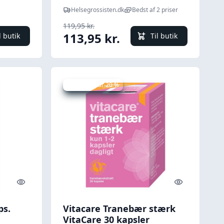
Helsegrossisten.dk
Bedst af 2 priser
119,95 kr.
113,95 kr.
l butik
Til butik
Udsalg - spar 20 %
Quick look
Quick look
ps.
Vitacare Tranebær stærk
VitaCare 30 kapsler