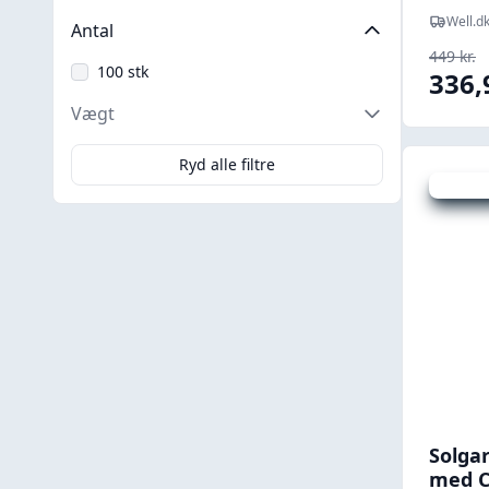
Well.d
Antal
449 kr.
100 stk
336,
Vægt
Ryd alle filtre
Udsalg -
Solga
med C