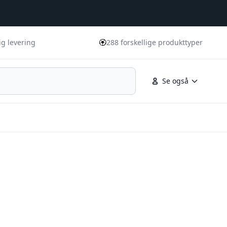
🏵️
ig levering
288 forskellige produkttyper
Se også