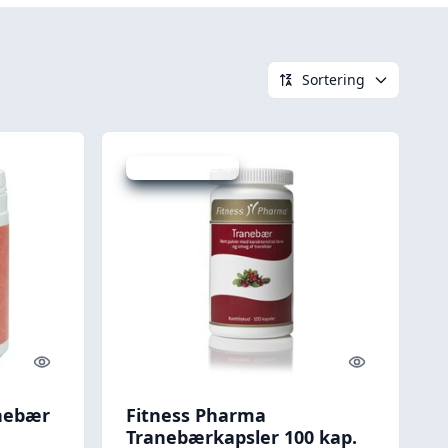
Sortering
Udsalg - spar 5 %
Quick look
Quick look
anebær
Fitness Pharma
Tranebærkapsler 100 kap.