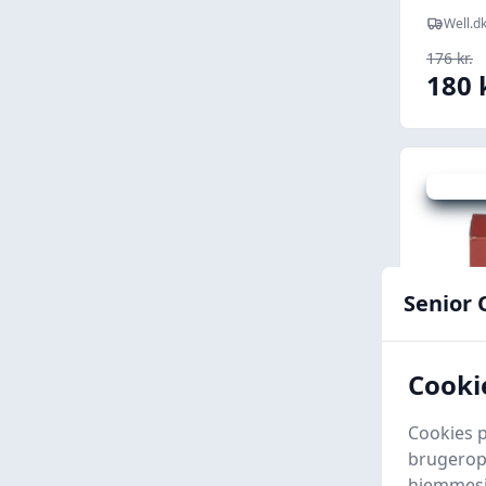
Well.d
176 kr.
180 
Udsalg -
Senior 
Cookie
Cookies p
Lekaf
brugeropl
tabl.
hjemmesid