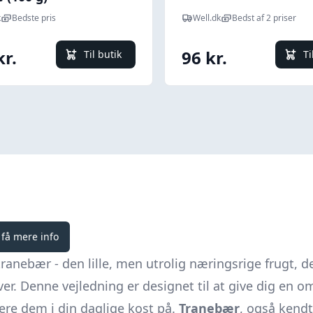
k
Bedste pris
Well.dk
Bedst af 2 priser
kr.
96 kr.
Til butik
Ti
 få mere info
ebær - den lille, men utrolig næringsrige frugt, der
r. Denne vejledning er designet til at give dig en om
re dem i din daglige kost på.
Tranebær
, også kend