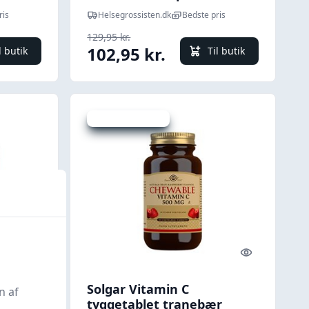
ris
Helsegrossisten.dk
Bedste pris
129,95 kr.
102,95 kr.
l butik
Til butik
Udsalg - spar 21 %
Quick look
Quick look
 kap.
Solgar Vitamin C
n af
tyggetablet tranebær