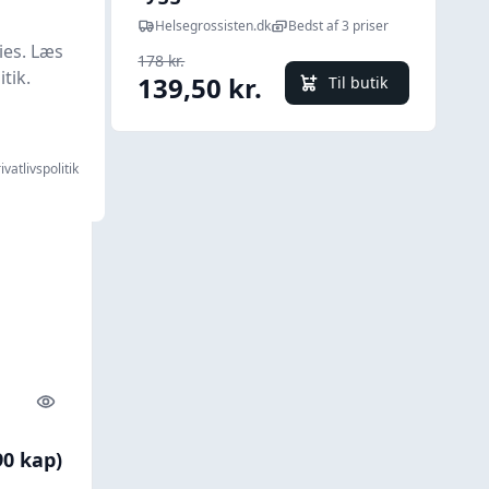
hindbær smag - 90 tab.
ris
Helsegrossisten.dk
Bedst af 3 priser
ies. Læs
178 kr.
tik.
139,50 kr.
l butik
Til butik
ivatlivspolitik
Quick look
0 kap)