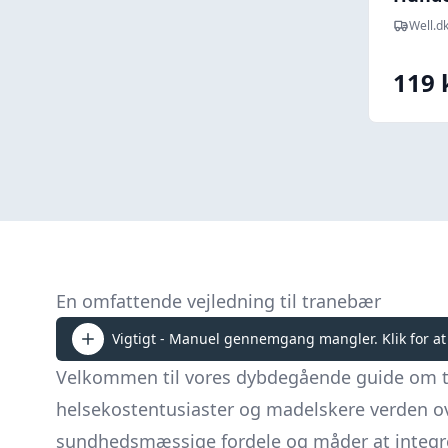
Well.d
119 
En omfattende vejledning til tranebær
Vigtigt - Manuel gennemgang mangler. Klik for at
Velkommen til vores dybdegående guide om tran
helsekostentusiaster og madelskere verden ove
sundhedsmæssige fordele og måder at integre