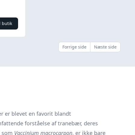
l butik
Forrige side
Næste side
 er blevet en favorit blandt
fattende forståelse af tranebær, deres
t som
Vaccinium macrocarpon
, er ikke bare