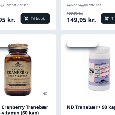
k
Bedst af 2 priser
Med24
Bedste pris
199,95 kr.
95 kr.
149,95 kr.
Til butik
Ti
 spar 10 %
Udsalg - spar 20 %
Quick look
r Cranberry Tranebær
ND Tranebær • 90 ka
-vitamin (60 kap)