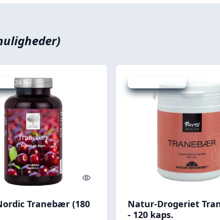
muligheder)
 spar 24 %
Udsalg - spar 25 %
Quick look
ordic Tranebær (180
Natur-Drogeriet Tr
- 120 kaps.