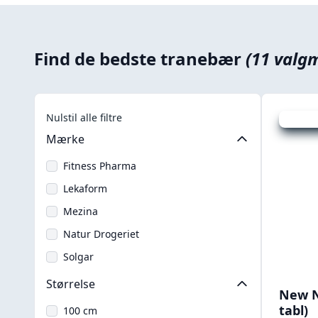
Find de bedste tranebær
(11 valg
Nulstil alle filtre
Udsalg -
Mærke
Fitness Pharma
Lekaform
Mezina
Natur Drogeriet
Solgar
Størrelse
New N
tabl)
100 cm