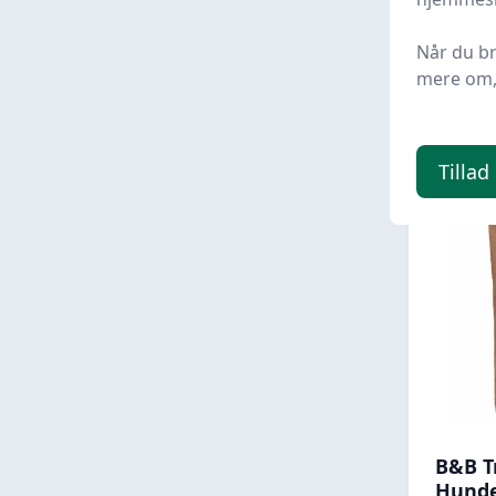
Med24
Når du b
94 kr.
mere om, 
82,9
Tillad
B&B T
Hunde