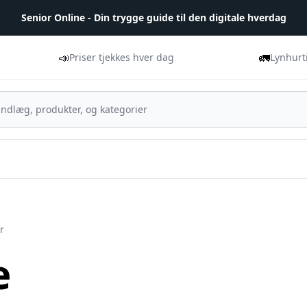
Senior Online - Din trygge guide til den digitale hverdag
📣
🚛
Priser tjekkes hver dag
Lynhurt
r
e