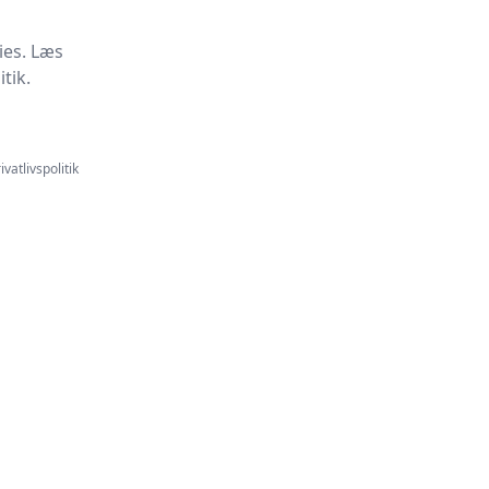
ies. Læs
tik.
ivatlivspolitik