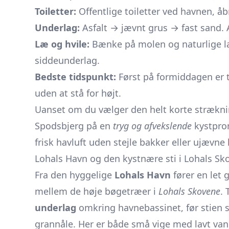
Toiletter:
Offentlige toiletter ved havnen, åb
Underlag:
Asfalt → jævnt grus → fast sand. 
Læ og hvile:
Bænke på molen og naturlige læ
siddeunderlag.
Bedste tidspunkt:
Først på formiddagen er t
uden at stå for højt.
Uanset om du vælger den helt korte strækning 
Spodsbjerg på en
tryg og afvekslende
kystprom
frisk havluft uden stejle bakker eller ujævne 
Lohals Havn og den kystnære sti i Lohals Sk
Fra den hyggelige
Lohals Havn
fører en let 
mellem de høje bøgetræer i
Lohals Skovene
. 
underlag
omkring havnebassinet, før stien s
grannåle. Her er både små vige med lavt van