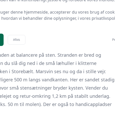
langs kysten. Underlaget skifter til
fast, pakket
ruger denne hjemmeside, accepterer du vores brug af cook
rækningen velegnet til et
roligt tempo
uden dybe
hvordan vi behandler dine oplysninger, i vores privatlivspoli
 klitter, som giver behagelig læ på blæsende dage.
randkanten eller følge den øverste stitråd, hvor et
 lettere fremkommelighed.
Afvis
Pr
avvandede badestrand sig. Om sommeren opstilles
 uden at balancere på sten. Stranden er bred og
n du slå dig ned i de små læhuller i klitterne
en i Storebælt. Marsvin ses nu og da i stille vejr.
rligere 500 m langs vandkanten. Her er sandet stadig
, hvor små stensætninger bryder kysten. Vender du
lejet og retur-omkring 1,2 km på stabilt underlag.
ks. 50 m til molen). Der er også to handicappladser