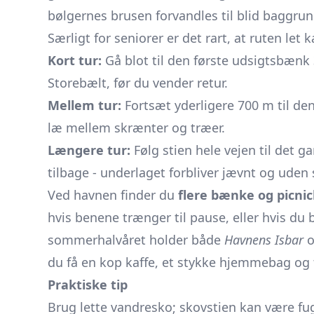
bølgernes brusen forvandles til blid baggru
Særligt for seniorer er det rart, at ruten let k
Kort tur:
Gå blot til den første udsigtsbæn
Storebælt, før du vender retur.
Mellem tur:
Fortsæt yderligere 700 m til den
læ mellem skrænter og træer.
Længere tur:
Følg stien hele vejen til det 
tilbage - underlaget forbliver jævnt og uden s
Ved havnen finder du
flere bænke og picni
hvis benene trænger til pause, eller hvis du bl
sommerhalvåret holder både
Havnens Isbar
o
du få en kop kaffe, et stykke hjemmebag og 
Praktiske tip
Brug lette vandresko; skovstien kan være fug