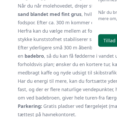
Når du når molehovedet, drejer stien nordpå 
Når du b
sand blandet med fint grus
, hvilket gør st
mere om, 
fodspor. Efter ca. 300 m kommer du bag lave
Herfra kan du vælge mellem at fortsætte i st
stykke kunststofnet stabiliserer sandet for
Tillad
Efter yderligere små 300 m åbenbarer den l
en
badebro
, så du kan få fødderne i vandet
forholdsvis plan; ønsker du en kortere tur, ka
medbragt kaffe og nyde udsigt til skibstrafikk
Har du energi til mere, kan du fortsætte yde
fast, og der er flere naturlige vendepunkter
om ved badebroen, giver hele turen-fra færge
Parkering:
Gratis pladser ved færgelejet (ma
tættest på havnekontoret.