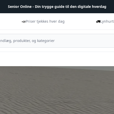
Senior Online - Din trygge guide til den digitale hverdag
📣
🚛
Priser tjekkes hver dag
Lynhurt