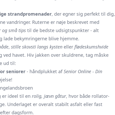
olige strandpromenader
, der egner sig perfekt til dig,
ævne vandringer. Ruterne er nøje beskrevet med
r og små tips
til de bedste udsigtspunkter - alt
g lade bekymringerne blive hjemme.
både
,
stille skovsti langs kysten
eller
flødeskumshvide
dag ved havet. Hiv jakken over skuldrene, tag måske
ud til:
or seniorer
- håndplukket af
Senior Online - Din
jelse!
angelandsbroen
r ideel til en
rolig, jævn gåtur
, hvor både rollator-
 Underlaget er overalt stabilt asfalt eller fast
 efter dagsform.