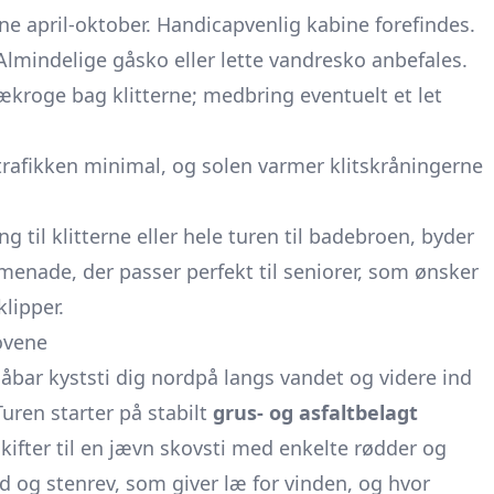
ne april-oktober. Handicapvenlig kabine forefindes.
Almindelige gåsko eller lette vandresko anbefales.
kroge bag klitterne; medbring eventuelt et let
rafikken minimal, og solen varmer klitskråningerne
til klitterne eller hele turen til badebroen, byder
enade, der passer perfekt til seniorer, som ønsker
klipper.
ovene
gåbar kyststi dig nordpå langs vandet og videre ind
Turen starter på stabilt
grus- og asfaltbelagt
kifter til en jævn skovsti med enkelte rødder og
d og stenrev, som giver læ for vinden, og hvor