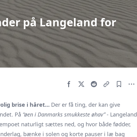
ader på Langeland for
olig brise i håret…
Der er få ting, der kan give
andet. På
“øen i Danmarks smukkeste øhav”
- Langeland
 tempoet naturligt sættes ned, og hvor både fødder,
underlag, bænke i solen og korte pauser i læ bag