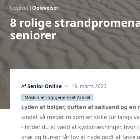
Udgivet i
Oplevelser
8 rolige strandpromen
seniorer
Af
Senior Online
19. marts 2026
Maskinlæring-genereret Artikel
Lyden af bølger, duften af saltvand og en r
sindet så meget ro som en stille tur langs v
- finder du et væld af kyststrækninger, hvor
knæ og humør får lov at nyde godt af faste 