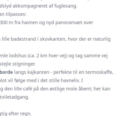
ndslyd akkompagneret af fuglesang.
an tilpasses:
k 300 m fra havnen og nyd panoramaet over
 lille badestrand i skovkanten, hvor der er naturlig
gamle lodshus (ca. 2 km hver vej) og tag samme vej
tejle stigninger.
cborde
langs kajkanten - perfekte til en termoskaffe,
ot vil følge med i det stille havneliv. I
g den lille café på den østlige mole åbent; her kan
toiletadgang.
tig efter regn.