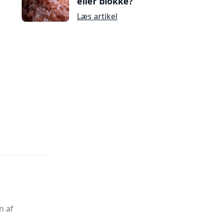
eller blokke?
Læs artikel
n af