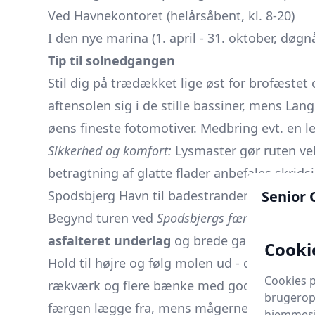
Ved Havnekontoret (helårsåbent, kl. 8-20)
I den nye marina (1. april - 31. oktober, d
Tip til solnedgangen
Stil dig på trædækket lige øst for brofæstet
aftensolen sig i de stille bassiner, mens Lan
øens fineste fotomotiver. Medbring evt. en le
Sikkerhed og komfort:
Lysmaster gør ruten ve
betragtning af glatte flader anbefales skridsi
Senior 
Spodsbjerg Havn til badestranden mod nord
Begynd turen ved
Spodsbjergs færgeleje
, hvo
asfalteret underlag
og brede gangarealer, 
Cookie
Hold til højre og følg molen ud - den er be
Cookies p
rækværk og flere bænke med god rygstøtte. D
brugeropl
færgen lægge fra, mens mågerne kredser ov
hjemmesid