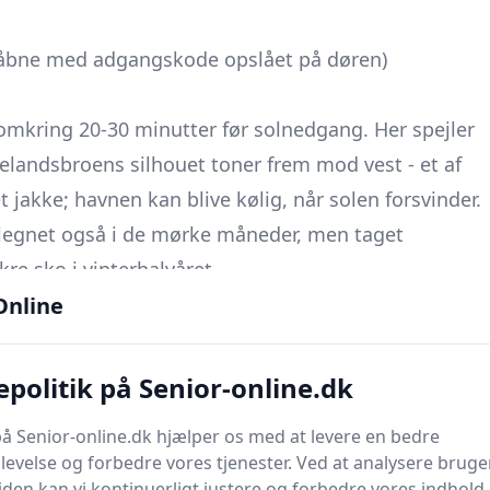
øgnåbne med adgangskode opslået på døren)
 omkring 20-30 minutter før solnedgang. Her spejler
gelandsbroens silhouet toner frem mod vest - et af
t jakke; havnen kan blive kølig, når solen forsvinder.
legnet også i de mørke måneder, men taget
kre sko i vinterhalvåret.
Online
r færgen fra Lolland lægger til. Her finder du både
så du kan komme roligt i gang med promenaden.
politik på Senior-online.dk
lagt med jævnt grus, har lave stensætninger som
å Senior-online.dk hjælper os med at levere en bedre
et er et oplagt sted at standse et øjeblik og se
evelse og forbedre vores tjenester. Ved at analysere bruge
er havnebassinet.
en kan vi kontinuerligt justere og forbedre vores indhold.