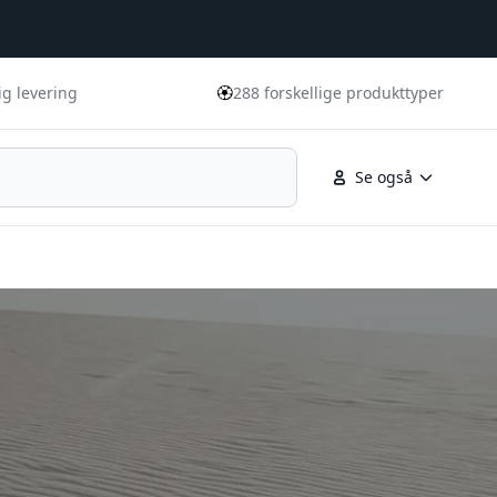
🏵️
ig levering
288 forskellige produkttyper
Se også