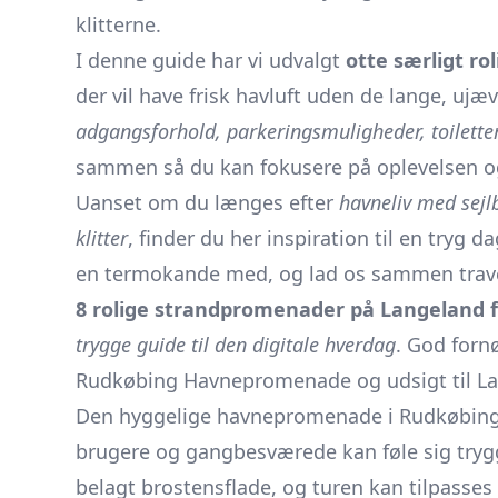
klitterne.
I denne guide har vi udvalgt
otte særligt r
der vil have frisk havluft uden de lange, uj
adgangsforhold, parkeringsmuligheder, toilette
sammen så du kan fokusere på oplevelsen o
Uanset om du længes efter
havneliv med sejl
klitter
, finder du her inspiration til en tryg 
en termokande med, og lad os sammen trave 
8 rolige strandpromenader på Langeland f
trygge guide til den digitale hverdag
. God fornø
Rudkøbing Havnepromenade og udsigt til L
Den hyggelige havnepromenade i Rudkøbing e
brugere og gangbesværede kan føle sig trygge.
belagt brostensflade, og turen kan tilpasses