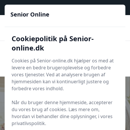
Senior Online - Din trygge guide til den digitale hverdag
Senior Online
🟢
🏆
📣
De billigste priser
6 kategorier
Priser tjekkes hver dag
🚛
🏵️
Lynhurtig levering
288 forskellige produkttyper
Cookiepolitik på Senior-
online.dk
Senior Online
Men
Søg
Cookies på Senior-online.dk hjælper os med at
Søg
levere en bedre brugeroplevelse og forbedre
vores tjenester. Ved at analysere brugen af
hjemmesiden kan vi kontinuerligt justere og
forbedre vores indhold.
Når du bruger denne hjemmeside, accepterer
Udgivet i
Økonomi
du vores brug af cookies. Læs mere om,
Forbrugslån som senior med ro i
hvordan vi behandler dine oplysninger, i vores
maven og overblik
privatlivspolitik.