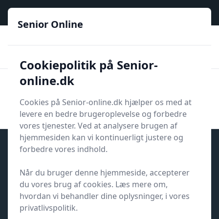
Senior Online - Din trygge guide til den digitale hverdag
Senior Online
🟢
🏆
📣
De billigste priser
6 kategorier
Priser tjekkes hver dag
🚛
🏵️
Lynhurtig levering
288 forskellige produkttyper
Cookiepolitik på Senior-
online.dk
Senior Online
Men
Søg
Cookies på Senior-online.dk hjælper os med at
Søg
levere en bedre brugeroplevelse og forbedre
vores tjenester. Ved at analysere brugen af
hjemmesiden kan vi kontinuerligt justere og
forbedre vores indhold.
Når du bruger denne hjemmeside, accepterer
Udgivet i
Blog
du vores brug af cookies. Læs mere om,
Når pensionen er fast, bør
hvordan vi behandler dine oplysninger, i vores
lånevilkårene også være det
privatlivspolitik.