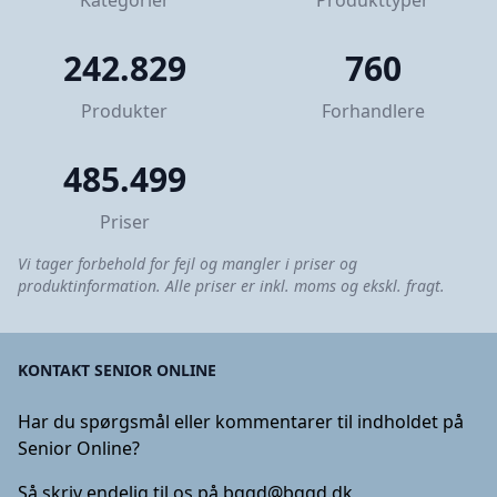
Kategorier
Produkttyper
242.829
760
Produkter
Forhandlere
485.499
Priser
Vi tager forbehold for fejl og mangler i priser og
produktinformation. Alle priser er inkl. moms og ekskl. fragt.
KONTAKT SENIOR ONLINE
Har du spørgsmål eller kommentarer til indholdet på
Senior Online?
Så skriv endelig til os på
bggd@bggd.dk