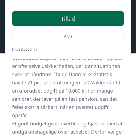
Tillad
Af
Senior Online
13. april 2026
Afvis
Betalt indhold
Privatlivspolitik
Måske Understøttet af maskinlæring
Uforudsete udgifter kan ramme os alle – og det
er ofte selve usikkerheden, der gør situationen
svær at håndtere. Ifølge Danmarks Statistik
havde
21 pct. af befolkningen i 2024 ikke råd til
en uforudset udgift på 10.000 kr.
For mange
seniorer, der lever på en fast pension, kan det
føles ekstra sårbart, når en uventet udgift
opstår.
Et godt budget giver overblik og hjælper med at
undgå ubehagelige overraskelser. Derfor vælger