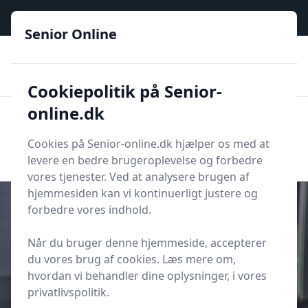
Senior Online - Din trygge guide til den digitale hverdag
Senior Online
🟢
🏆
📣
De billigste priser
6 kategorier
Priser tjekkes hver dag
🚛
🏵️
Lynhurtig levering
288 forskellige produkttyper
Cookiepolitik på Senior-
online.dk
Senior Online
Men
Søg
Cookies på Senior-online.dk hjælper os med at
Søg
levere en bedre brugeroplevelse og forbedre
vores tjenester. Ved at analysere brugen af
hjemmesiden kan vi kontinuerligt justere og
forbedre vores indhold.
Når du bruger denne hjemmeside, accepterer
Udgivet i
Oplevelser
du vores brug af cookies. Læs mere om,
Er afbudsrejser sydpå en god
hvordan vi behandler dine oplysninger, i vores
mulighed for seniorer?
privatlivspolitik.